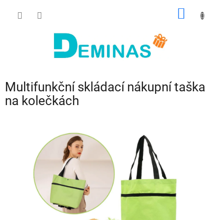
Přejít
NÁKUP
na
obsah
KOŠÍK
Multifunkční skládací nákupní taška
na kolečkách