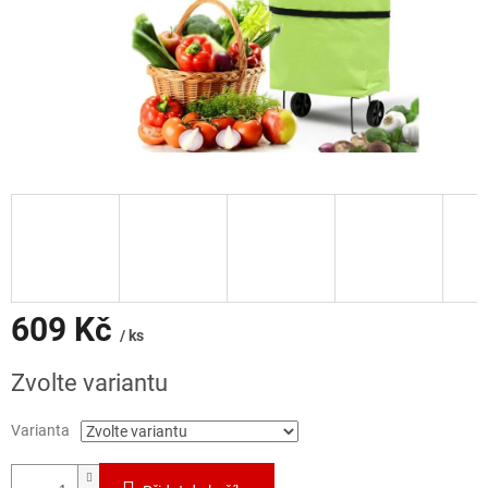
609 Kč
/ ks
Měrná
Zvolte variantu
cena:
Varianta