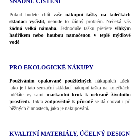
SNADNÉ ČIŠTĚNÍ
Pokud budete chtít vaše
nákupní tašky na kolečkách
skládací vyčistit
,
nebude to žádný problém. Nečeká vás
žádná velká námaha
.
Jednoduše tašku přetřete
vlhkým
hadříkem nebo houbou namočenou v teplé mýdlové
vodě
.
PRO EKOLOGICKÉ NÁKUPY
Používáním opakovaně použitelných
nákupních tašek,
jako je i tato senzační skládací nákupní taška na kolečkách,
uděláte vy sami
markantní krok k ochraně životního
prostředí
.
Takto
zodpovědně k přírodě
se dá chovat i při
běžných činnostech, jako je nakupování.
KVALITNÍ MATERIÁLY, ÚČELNÝ DESIGN