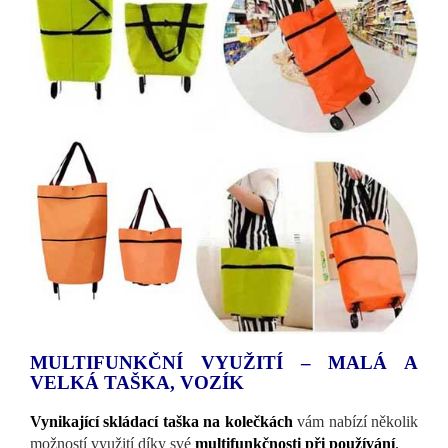
MULTIFUNKČNÍ VYUŽITÍ – MALÁ A
VELKÁ TAŠKA, VOZÍK
Vynikající skládací taška na kolečkách
vám nabízí několik
možností využití díky své
multifunkčnosti při používání
.