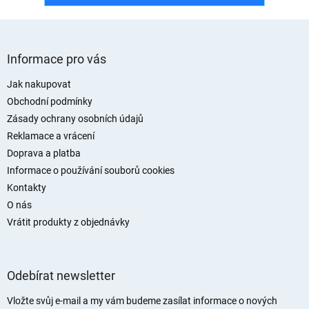
Z
á
Informace pro vás
p
a
Jak nakupovat
t
Obchodní podmínky
í
Zásady ochrany osobních údajů
Reklamace a vrácení
Doprava a platba
Informace o používání souborů cookies
Kontakty
O nás
Vrátit produkty z objednávky
Odebírat newsletter
Vložte svůj e-mail a my vám budeme zasílat informace o nových