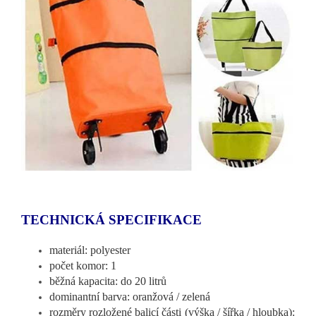
TECHNICKÁ SPECIFIKACE
materiál: polyester
počet komor: 1
běžná kapacita: do 20 litrů
dominantní barva: oranžová / zelená
rozměry rozložené balicí části (výška / šířka / hloubka):