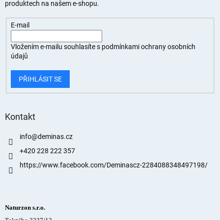
produktech na našem e-shopu.
E-mail
Vložením e-mailu souhlasíte s
podmínkami ochrany osobních
údajů
PŘIHLÁSIT SE
Kontakt
info
@
deminas.cz
+420 228 222 357
https://www.facebook.com/Deminascz-2284088348497198/
Naturzon s.r.o.