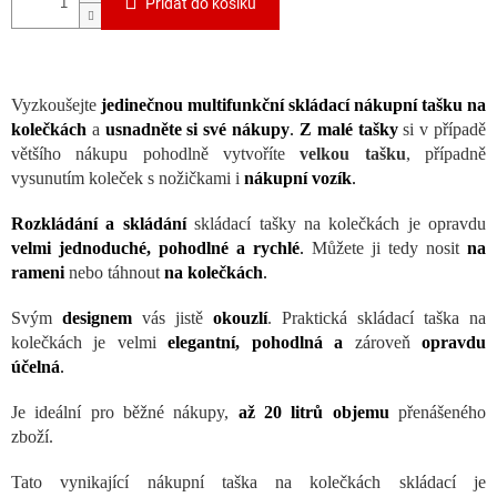
Přidat do košíku
Vyzkoušejte
jedinečnou multifunkční skládací nákupní tašku na
kolečkách
a
usnadněte si své nákupy
.
Z malé tašky
si v případě
většího nákupu pohodlně vytvoříte
velkou tašku
, případně
vysunutím koleček s nožičkami i
nákupní vozík
.
Rozkládání a skládání
skládací tašky na kolečkách je opravdu
velmi jednoduché, pohodlné a rychlé
.
Můžete ji tedy nosit
na
rameni
nebo táhnout
na kolečkách
.
Svým
designem
vás jistě
okouzlí
. Praktická skládací taška na
kolečkách je velmi
elegantní, pohodlná a
zároveň
opravdu
účelná
.
Je ideální pro běžné nákupy,
až 20 litrů objemu
přenášeného
zboží.
Tato vynikající nákupní taška na kolečkách skládací je