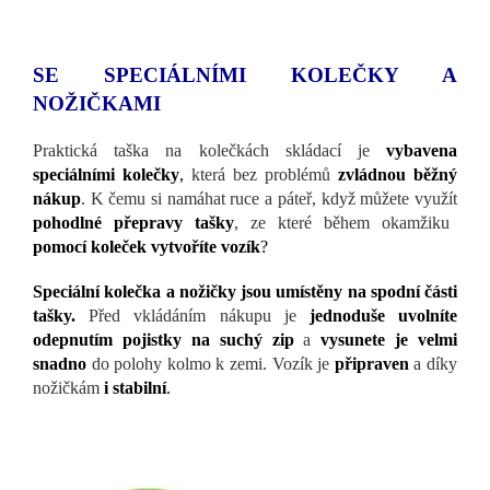
SE SPECIÁLNÍMI KOLEČKY A
NOŽIČKAMI
Praktická taška na kolečkách skládací je
vybavena
speciálními kolečky
,
která bez problémů
zvládnou běžný
nákup
. K čemu si namáhat ruce a páteř, když můžete využít
pohodlné přepravy tašky
, ze které během okamžiku
pomocí koleček vytvoříte vozík
?
Speciální kolečka a nožičky jsou umístěny na spodní části
tašky.
Před vkládáním nákupu je
jednoduše uvolníte
odepnutím pojistky na suchý zip
a
vysunete je velmi
snadno
do polohy kolmo k zemi. Vozík je
připraven
a díky
nožičkám
i stabilní
.