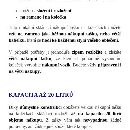
možnost
složení i rozložení
na rameno i na kolečka
Tuto unikátní skládací nákupní tašku na kolečkách můžete
vzít na rameno
jako
běžnou nákupní tašku, nebo větší
kabelku
, která se
hodí ke každému stylu vašeho oblečení
.
V případě potřeby ji jednoduše
zipem rozložíte
a získáte
větší nákupní tašku
,
ze které si pohodlně vysunutím
koleček vytvoříte
nákupní vozík
.
Budete vždy
připraveni i
na větší nákupy
.
KAPACITA AŽ 20 LITRŮ
Díky
důmyslné konstrukci
dokážete velkou nákupní tašku
na kolečkách skládací rozložit až
na kapacitu 20 litrů
objemu nákupu
.
Z tašky vám tak
nevypadnou
žádné
potraviny, ani žádné jiné zboží, které koupíte.