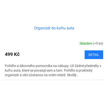
Organizér do kufru auta
Skladem
(>5 ks)
499 Kč
DETAIL
Pořiďte si šikovného pomocníka na nákupy. Už žádné předměty v
kufru auta, které se povalují sem a tam. Pořiďte si praktický
organizér a věci zůstanou na svém místě. Skvělý...