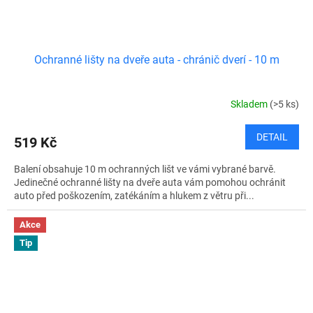
Ochranné lišty na dveře auta - chránič dverí - 10 m
Skladem
(>5 ks)
DETAIL
519 Kč
Balení obsahuje 10 m ochranných lišt ve vámi vybrané barvě.
Jedinečné ochranné lišty na dveře auta vám pomohou ochránit
auto před poškozením, zatékáním a hlukem z větru při...
Akce
Tip