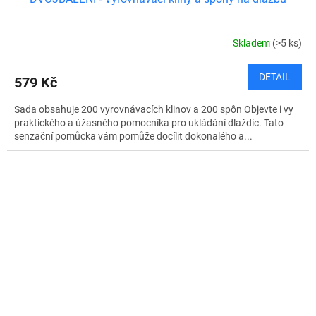
Skladem
(>5 ks)
DETAIL
579 Kč
Sada obsahuje 200 vyrovnávacích klinov a 200 spôn Objevte i vy
praktického a úžasného pomocníka pro ukládání dlaždic. Tato
senzační pomůcka vám pomůže docílit dokonalého a...