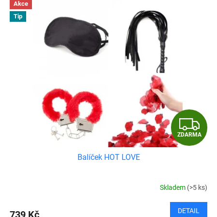
Akce
Tip
Z
ZDARMA
D
Balíček HOT LOVE
A
R
Skladem
(>5 ks)
M
DETAIL
739 Kč