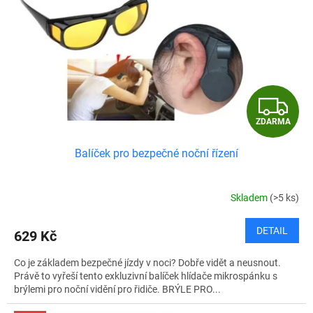
p
r
o
d
u
k
t
Z
ů
ZDARMA
D
Balíček pro bezpečné noční řízení
A
R
Skladem
(>5 ks)
M
DETAIL
629 Kč
A
Co je základem bezpečné jízdy v noci? Dobře vidět a neusnout.
Právě to vyřeší tento exkluzivní balíček hlídače mikrospánku s
brýlemi pro noční vidění pro řidiče. BRÝLE PRO...