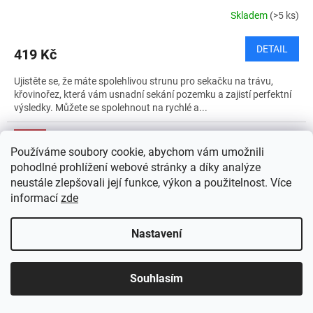
Skladem
(>5 ks)
DETAIL
419 Kč
Ujistěte se, že máte spolehlivou strunu pro sekačku na trávu,
křovinořez, která vám usnadní sekání pozemku a zajistí perfektní
výsledky. Můžete se spolehnout na rychlé a...
Akce
Používáme soubory cookie, abychom vám umožnili
Tip
pohodlné prohlížení webové stránky a díky analýze
neustále zlepšovali její funkce, výkon a použitelnost. Více
informací
zde
Nastavení
Souhlasím