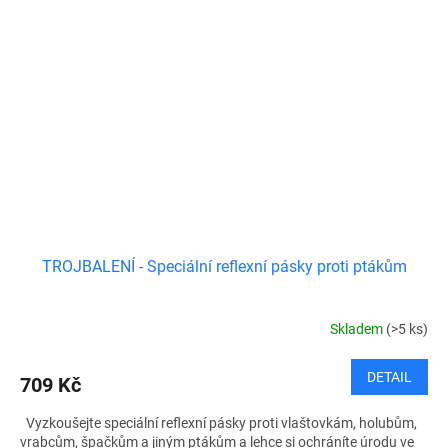
TROJBALENÍ - Speciální reflexní pásky proti ptákům
Skladem
(>5 ks)
DETAIL
709 Kč
Vyzkoušejte speciální reflexní pásky proti vlaštovkám, holubům,
vrabcům, špačkům a jiným ptákům a lehce si ochráníte úrodu ve