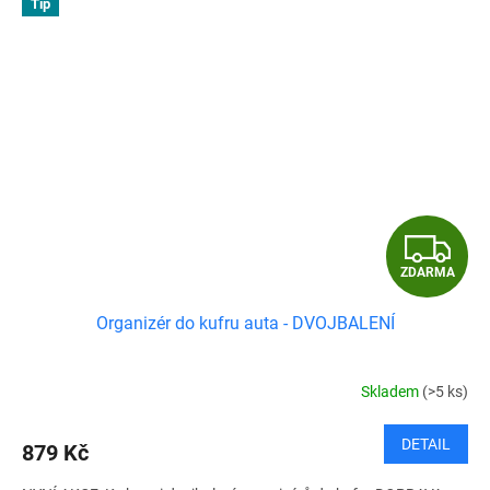
Tip
Z
ZDARMA
D
Organizér do kufru auta - DVOJBALENÍ
A
R
Skladem
(>5 ks)
M
DETAIL
879 Kč
A