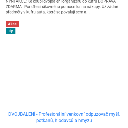
NYNÍ AKCE: Ke koupi dvojbalení organizérů do kufru DOPRAVA
ZDARMA Pořiďte si šikovného pomocníka na nákupy. Už žádné
předměty v kufru auta, které se povalují sem a...
Akce
Tip
DVOJBALENÍ - Profesionální venkovní odpuzovač myší,
potkanů, hlodavců a hmyzu