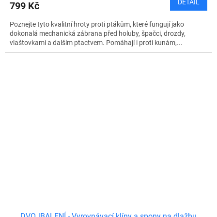
DETAIL
799 Kč
Poznejte tyto kvalitní hroty proti ptákům, které fungují jako
dokonalá mechanická zábrana před holuby, špačci, drozdy,
vlaštovkami a dalším ptactvem. Pomáhají i proti kunám,...
DVOJBALENÍ - Vyrovnávací klíny a spony na dlažbu