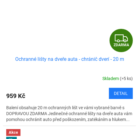
Z
ZDARMA
D
Ochranné lišty na dveře auta - chránič dverí - 20 m
A
R
Skladem
(>5 ks)
M
DETAIL
959 Kč
A
Balení obsahuje 20 m ochranných lišt ve vámi vybrané barvě s
DOPRAVOU ZDARMA Jedinečné ochranné lišty na dveře auta vám
pomohou ochránit auto před poškozením, zatékáním a hlukem...
Akce