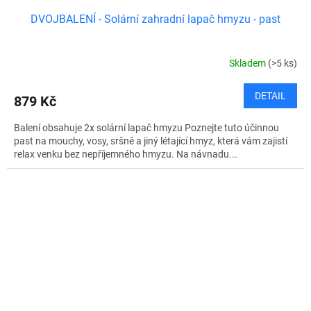
DVOJBALENÍ - Solární zahradní lapač hmyzu - past
Skladem
(>5 ks)
DETAIL
879 Kč
Balení obsahuje 2x solární lapač hmyzu Poznejte tuto účinnou
past na mouchy, vosy, sršně a jiný létající hmyz, která vám zajistí
relax venku bez nepříjemného hmyzu. Na návnadu...