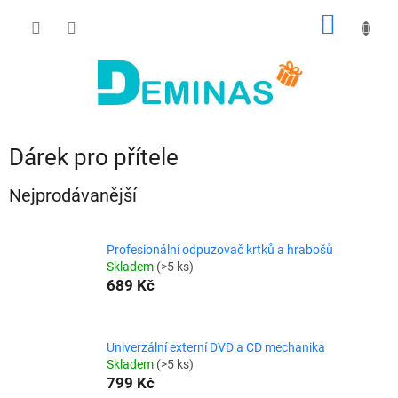
Přejít
NÁKUP
na
obsah
KOŠÍK
Dárek pro přítele
Nejprodávanější
Profesionální odpuzovač krtků a hrabošů
Skladem
(>5 ks)
689 Kč
Univerzální externí DVD a CD mechanika
Skladem
(>5 ks)
799 Kč