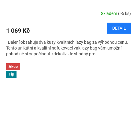
Skladem
(>5 ks)
DETAIL
1 069 Kč
Balení obsahuje dva kusy kvalitních lazy bag za výhodnou cenu.
Tento unikátní a kvalitní nafukovací vak lazy bag vám umožní
pohodlně si odpočinout kdekoliv. Je vhodný pro...
Akce
Tip