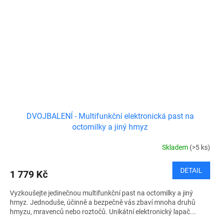
DVOJBALENÍ - Multifunkční elektronická past na
octomilky a jiný hmyz
Skladem
(>5 ks)
DETAIL
1 779 Kč
Vyzkoušejte jedinečnou multifunkční past na octomilky a jiný
hmyz. Jednoduše, účinně a bezpečně vás zbaví mnoha druhů
hmyzu, mravenců nebo roztočů. Unikátní elektronický lapač...