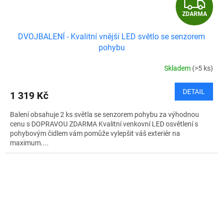
Z
ZDARMA
D
DVOJBALENÍ - Kvalitní vnější LED světlo se senzorem
A
pohybu
R
Skladem
(>5 ks)
M
DETAIL
1 319 Kč
A
Balení obsahuje 2 ks světla se senzorem pohybu za výhodnou
cenu s DOPRAVOU ZDARMA Kvalitní venkovní LED osvětlení s
pohybovým čidlem vám pomůže vylepšit váš exteriér na
maximum....