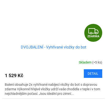
Z
ZDARMA
D
DVOJBALENÍ - Vyhřívané vložky do bot
A
R
Skladem
(>5 ks)
M
DETAIL
1 529 Kč
A
Balení obsahuje 2x vyhřívané nabíjecí vložky do bot s dopravou
zdarma Výkonné hřejivé vložky udrží vaše chodidla v teple i v tom
nejchladnějším počasí. Jsou ideální pro zimní...