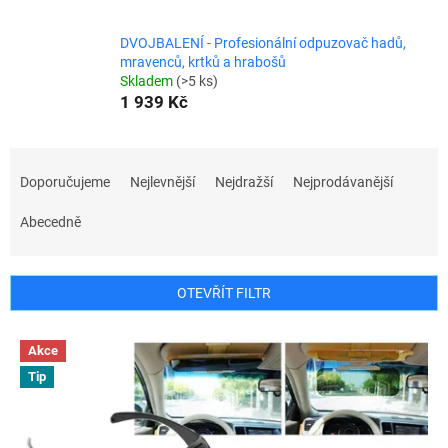
DVOJBALENÍ - Profesionální odpuzovač hadů,
mravenců, krtků a hrabošů
Skladem
(>5 ks)
1 939 Kč
Ř
a
Doporučujeme
Nejlevnější
Nejdražší
Nejprodávanější
z
e
Abecedně
n
í
p
OTEVŘÍT FILTR
r
o
V
Akce
d
ý
u
Tip
p
k
i
t
s
ů