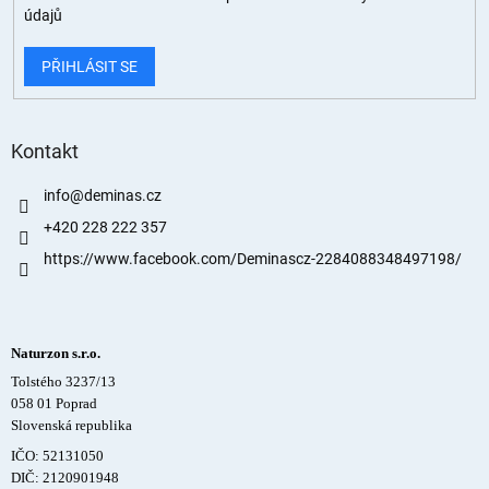
údajů
PŘIHLÁSIT SE
Kontakt
info
@
deminas.cz
+420 228 222 357
https://www.facebook.com/Deminascz-2284088348497198/
Naturzon s.r.o.
Tolstého 3237/13
058 01 Poprad
Slovenská republika
IČO: 52131050
DIČ: 2120901948