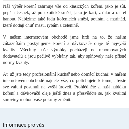
l
Náš výběr koření zahrnuje vše od klasických koření, jako je sůl,
á
pepř a česnek, až po exotické směsi, jako je kari, za'atar a ras el
d
a
hanout. Nabízíme také řadu kořenících směsí, potírání a marinád,
c
které dodají chuť masu, rybám a zelenině.
í
p
V našem internetovém obchodě jsme hrdí na to, že našim
r
zákazníkům poskytujeme koření a dávkovače oleje té nejvyšší
v
kvality. Všechny naše výrobky pocházejí od renomovaných
k
dodavatelů a jsou pečlivě vybírány tak, aby splňovaly naše přísné
y
normy kvality.
v
ý
p
Ať už jste tedy profesionální kuchař nebo domácí kuchař, v našem
i
internetovém obchodě najdete vše, co potřebujete k tomu, abyste
s
své vaření posunuli na vyšší úroveň. Prohlédněte si naši nabídku
u
koření a dávkovačů oleje ještě dnes a přesvědčte se, jak kvalitní
suroviny mohou vaše pokrmy změnit.
Z
á
Informace pro vás