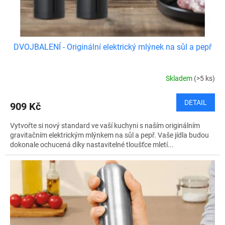
t
ů
DVOJBALENÍ - Originální elektrický mlýnek na sůl a pepř
Skladem
(>5 ks)
DETAIL
909 Kč
Vytvořte si nový standard ve vaší kuchyni s naším originálním
gravitačním elektrickým mlýnkem na sůl a pepř. Vaše jídla budou
dokonale ochucená díky nastavitelné tloušťce mletí...