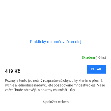
Praktický rozprašovač na olej
Skladem
(>5 ks)
DETAIL
419 Kč
Poznejte tento jedinečný rozprašovač oleje, díky kterému přesně,
rychle a jednoduše nadávkujete požadované množství oleje. Vaše
vaření bude zdravější a pokrmy chutnější. Díky...
6
položek celkem
O
v