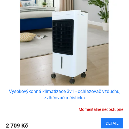
d
ý
u
p
k
i
t
s
ů
p
r
o
d
u
k
t
ů
Vysokovýkonná klimatizace 3v1 - ochlazovač vzduchu,
zvlhčovač a čistička
Momentálně nedostupné
DETAIL
2 709 Kč