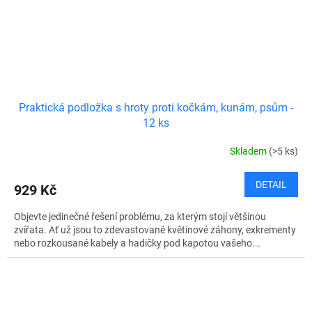
Praktická podložka s hroty proti kočkám, kunám, psům -
12 ks
Skladem
(>5 ks)
DETAIL
929 Kč
Objevte jedinečné řešení problému, za kterým stojí většinou
zvířata. Ať už jsou to zdevastované květinové záhony, exkrementy
nebo rozkousané kabely a hadičky pod kapotou vašeho...