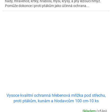
hady, mravence, krtky, hraboši, myši, krysy, a jiný lezoucí hmyz.
Pomůže dokonce i proti ptákům jako účinná ochrana...
Vysoce kvalitní ochranná hřebenová mřížka pod střechu,
proti ptákům, kunám a hlodavcům 100 cm-10 ks
Skladem
(>5 ks)