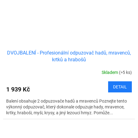
DVOJBALENÍ - Profesionální odpuzovač hadů, mravenců,
krtků a hrabošů
Skladem
(>5 ks)
DETAIL
1 939 Kč
Balení obsahuje 2 odpuzovače hadů a mravenců Poznejte tento
výkonný odpuzovač, který dokonale odpuzuje hady, mravence,
krtky, hraboši, myši, krysy, a jiný lezoucí hmyz. Pomůže...