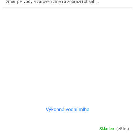
změří pH vody a zároveň změří a zobrazí i obsah...
Výkonná vodní mlha
Skladem
(>5 ks)