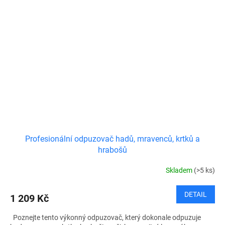
Profesionální odpuzovač hadů, mravenců, krtků a
hrabošů
Skladem
(>5 ks)
DETAIL
1 209 Kč
Poznejte tento výkonný odpuzovač, který dokonale odpuzuje