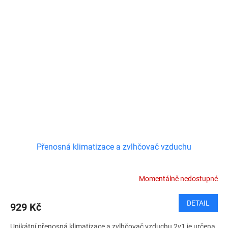
Přenosná klimatizace a zvlhčovač vzduchu
Momentálně nedostupné
DETAIL
929 Kč
Unikátní přenosná klimatizace a zvlhčovač vzduchu 2v1 je určena