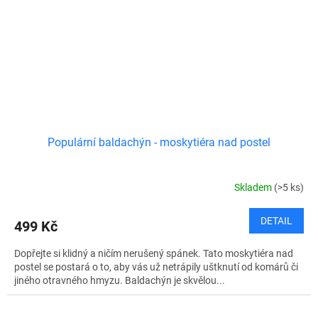
Populární baldachýn - moskytiéra nad postel
Skladem
(>5 ks)
DETAIL
499 Kč
Dopřejte si klidný a ničím nerušený spánek. Tato moskytiéra nad
postel se postará o to, aby vás už netrápily uštknutí od komárů či
jiného otravného hmyzu. Baldachýn je skvělou...