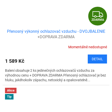
Z
ZDARMA
D
Přenosný výkonný ochlazovač vzduchu - DVOJBALENIE
A
+DOPRAVA ZDARMA
R
Momentálně nedostupné
M
DETAIL
1 589 Kč
A
Balení obsahuje 2 ks jedinečných ochlazovačů vzduchu za
výhodnou cenu + DOPRAVA ZDARMA Přenosný ochlazovač je bez
hluku, jakéhokoliv zápachu, netoxický a opakovatelně...
Akce
Tip