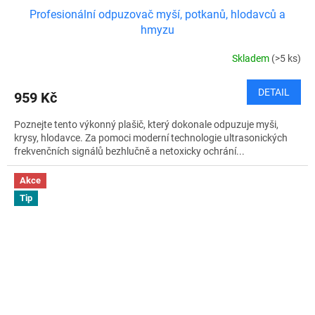
Profesionální odpuzovač myší, potkanů, hlodavců a
hmyzu
Skladem
(>5 ks)
DETAIL
959 Kč
Poznejte tento výkonný plašič, který dokonale odpuzuje myši,
krysy, hlodavce. Za pomoci moderní technologie ultrasonických
frekvenčních signálů bezhlučně a netoxicky ochrání...
Akce
Tip