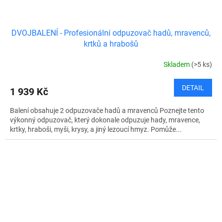
DVOJBALENÍ - Profesionální odpuzovač hadů, mravenců,
krtků a hrabošů
Skladem
(>5 ks)
DETAIL
1 939 Kč
Balení obsahuje 2 odpuzovače hadů a mravenců Poznejte tento
výkonný odpuzovač, který dokonale odpuzuje hady, mravence,
krtky, hraboši, myši, krysy, a jiný lezoucí hmyz. Pomůže...