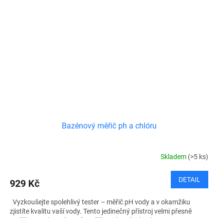
Bazénový měřič ph a chlóru
Skladem
(>5 ks)
DETAIL
929 Kč
Vyzkoušejte spolehlivý tester – měřič pH vody a v okamžiku
zjistíte kvalitu vaší vody. Tento jedinečný přístroj velmi přesně