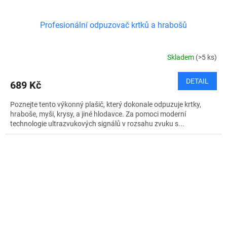
Profesionální odpuzovač krtků a hrabošů
Skladem
(>5 ks)
DETAIL
689 Kč
Poznejte tento výkonný plašič, který dokonale odpuzuje krtky,
hraboše, myši, krysy, a jiné hlodavce. Za pomoci moderní
technologie ultrazvukových signálů v rozsahu zvuku s...