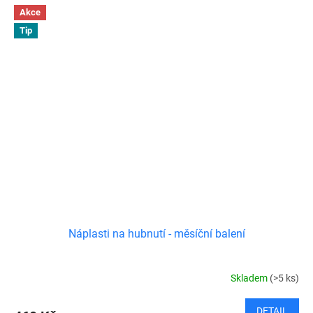
Akce
Tip
Náplasti na hubnutí - měsíční balení
Skladem
(>5 ks)
DETAIL