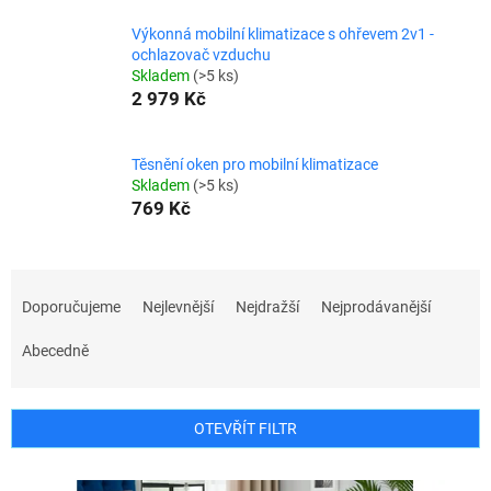
Výkonná mobilní klimatizace s ohřevem 2v1 -
ochlazovač vzduchu
Skladem
(>5 ks)
2 979 Kč
Těsnění oken pro mobilní klimatizace
Skladem
(>5 ks)
769 Kč
Ř
a
Doporučujeme
Nejlevnější
Nejdražší
Nejprodávanější
z
e
Abecedně
n
í
p
OTEVŘÍT FILTR
r
o
V