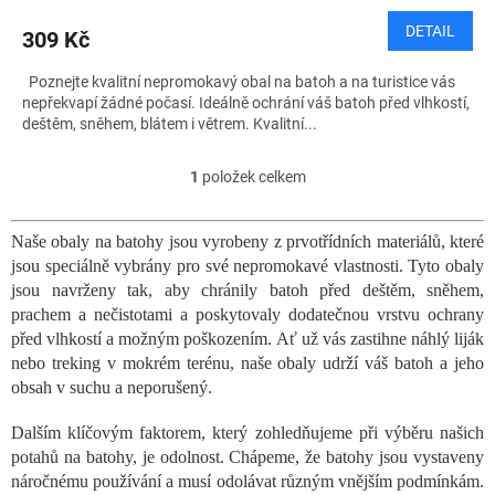
DETAIL
309 Kč
Poznejte kvalitní nepromokavý obal na batoh a na turistice vás
nepřekvapí žádné počasí. Ideálně ochrání váš batoh před vlhkostí,
deštěm, sněhem, blátem i větrem. Kvalitní...
1
položek celkem
O
v
l
Naše obaly na batohy jsou vyrobeny z prvotřídních materiálů, které
á
jsou speciálně vybrány pro své nepromokavé vlastnosti. Tyto obaly
d
a
jsou navrženy tak, aby chránily batoh před deštěm, sněhem,
c
prachem a nečistotami a poskytovaly dodatečnou vrstvu ochrany
í
před vlhkostí a možným poškozením. Ať už vás zastihne náhlý liják
p
nebo treking v mokrém terénu, naše obaly udrží váš batoh a jeho
r
obsah v suchu a neporušený.
v
k
Dalším klíčovým faktorem, který zohledňujeme při výběru našich
y
potahů na batohy, je odolnost. Chápeme, že batohy jsou vystaveny
v
ý
náročnému používání a musí odolávat různým vnějším podmínkám.