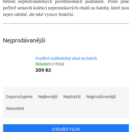
během nepředvídatelných povětrnostních podmínek. Proto jsme
pečlivě sestavili kolekci nepromokavých obalů na batohy, které jsou
nejen odolné, ale také vysoce funkční.
Nejprodávanější
Kvalitní voděodolný obal na batoh
Skladem
(>5 ks)
309 Kč
Ř
a
Doporučujeme
Nejlevnější
Nejdražší
Nejprodávanější
z
e
Abecedně
n
í
p
OTEVŘÍT FILTR