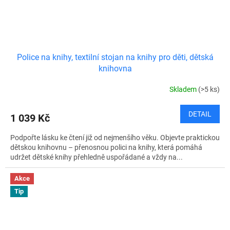
Police na knihy, textilní stojan na knihy pro děti, dětská
knihovna
Skladem
(>5 ks)
DETAIL
1 039 Kč
Podpořte lásku ke čtení již od nejmenšího věku. Objevte praktickou
dětskou knihovnu – přenosnou polici na knihy, která pomáhá
udržet dětské knihy přehledně uspořádané a vždy na...
Akce
Tip