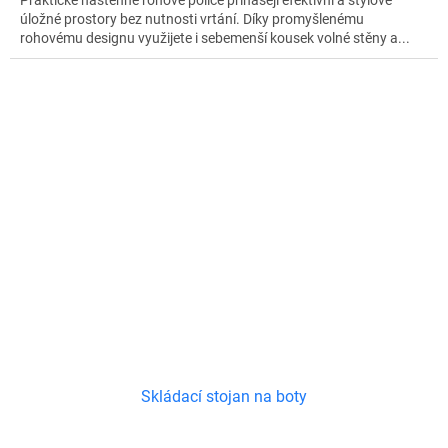
Praktické nástěnné rohové police přinášejí efektivní a stylové
úložné prostory bez nutnosti vrtání. Díky promyšlenému
rohovému designu využijete i sebemenší kousek volné stěny a...
Skládací stojan na boty