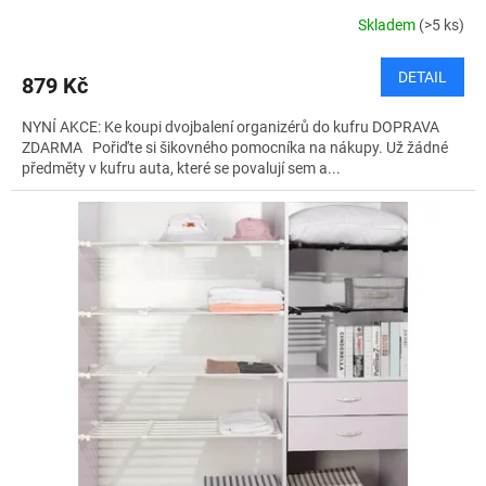
R
Skladem
(>5 ks)
M
DETAIL
879 Kč
A
NYNÍ AKCE: Ke koupi dvojbalení organizérů do kufru DOPRAVA
ZDARMA Pořiďte si šikovného pomocníka na nákupy. Už žádné
předměty v kufru auta, které se povalují sem a...