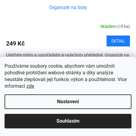
Organizér na boty
Skladem
(>5 ks)
DETAIL
249 Kč
Ušetřete místo a uspořádejte si vaše boty přehledně. Organizér na
boty Vám s tím pomůže. Od teď se v botníku vyznáte, a navíc
Používáme soubory cookie, abychom vám umožnili
ušetří místo až o polovinu. Tento skvělý organizér...
pohodlné prohlížení webové stránky a díky analýze
neustále zlepšovali její funkce, výkon a použitelnost. Více
informací
zde
Nastavení
Souhlasím