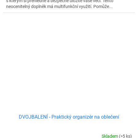
s kterým si přehledně a bezpečně uložíte vaše věci. Tento
neocenitelný doplněk má multifunkční využití. Pomůže...
DVOJBALENÍ - Praktický organizér na oblečení
Skladem
(>5 ks)