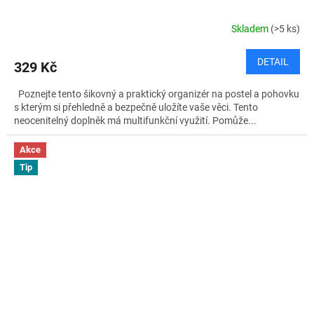
Skladem
(>5 ks)
DETAIL
329 Kč
Poznejte tento šikovný a praktický organizér na postel a pohovku
s kterým si přehledně a bezpečně uložíte vaše věci. Tento
neocenitelný doplněk má multifunkční využití. Pomůže...
Akce
Tip