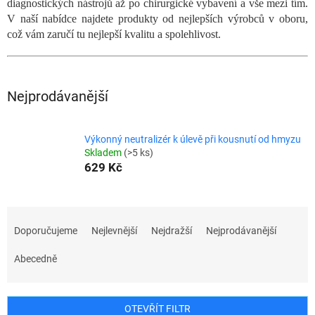
diagnostických nástrojů až po chirurgické vybavení a vše mezi tím.
V naší nabídce najdete produkty od nejlepších výrobců v oboru,
což vám zaručí tu nejlepší kvalitu a spolehlivost.
Nejprodávanější
Výkonný neutralizér k úlevě při kousnutí od hmyzu
Skladem
(>5 ks)
629 Kč
Ř
a
Doporučujeme
Nejlevnější
Nejdražší
Nejprodávanější
z
e
Abecedně
n
í
p
OTEVŘÍT FILTR