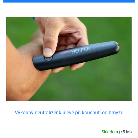
r
o
V
d
ý
u
p
k
i
t
s
ů
p
r
o
d
u
k
t
ů
Výkonný neutralizér k úlevě při kousnutí od hmyzu
Skladem
(>5 ks)