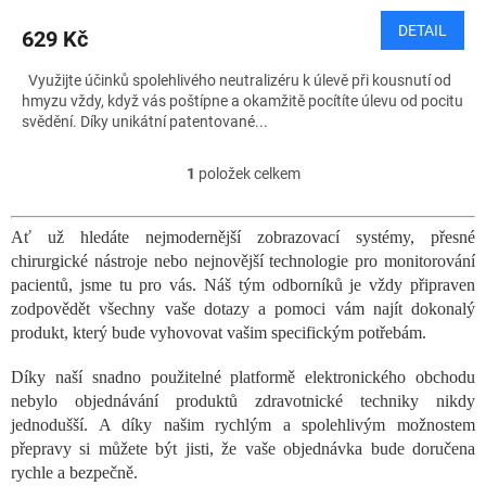
DETAIL
629 Kč
Využijte účinků spolehlivého neutralizéru k úlevě při kousnutí od
hmyzu vždy, když vás poštípne a okamžitě pocítíte úlevu od pocitu
svědění. Díky unikátní patentované...
1
položek celkem
O
v
l
Ať už hledáte nejmodernější zobrazovací systémy, přesné
á
chirurgické nástroje nebo nejnovější technologie pro monitorování
d
a
pacientů, jsme tu pro vás. Náš tým odborníků je vždy připraven
c
zodpovědět všechny vaše dotazy a pomoci vám najít dokonalý
í
produkt, který bude vyhovovat vašim specifickým potřebám.
p
r
Díky naší snadno použitelné platformě elektronického obchodu
v
nebylo objednávání produktů zdravotnické techniky nikdy
k
jednodušší. A díky našim rychlým a spolehlivým možnostem
y
přepravy si můžete být jisti, že vaše objednávka bude doručena
v
ý
rychle a bezpečně.