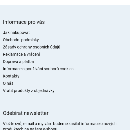
p
i
s
Z
u
á
Informace pro vás
p
a
Jak nakupovat
t
Obchodní podmínky
í
Zásady ochrany osobních údajů
Reklamace a vrácení
Doprava a platba
Informace o používání souborů cookies
Kontakty
O nás
Vrátit produkty z objednávky
Odebírat newsletter
Vložte svůj e-mail a my vám budeme zasílat informace o nových
produktech na našem e-shopu.