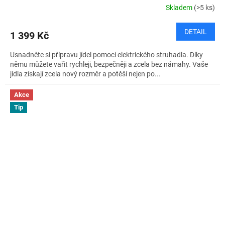
Skladem
(>5 ks)
DETAIL
1 399 Kč
Usnadněte si přípravu jídel pomocí elektrického struhadla. Díky
němu můžete vařit rychleji, bezpečněji a zcela bez námahy. Vaše
jídla získají zcela nový rozměr a potěší nejen po...
Akce
Tip