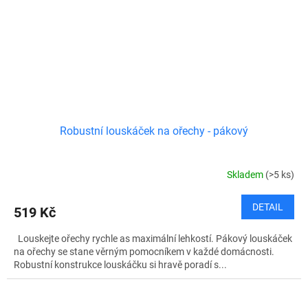
Robustní louskáček na ořechy - pákový
Skladem
(>5 ks)
DETAIL
519 Kč
Louskejte ořechy rychle as maximální lehkostí. Pákový louskáček
na ořechy se stane věrným pomocníkem v každé domácnosti.
Robustní konstrukce louskáčku si hravě poradí s...