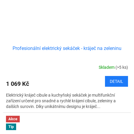
Profesionální elektrický sekáček - kráječ na zeleninu
Skladem
(>5 ks)
DETAIL
1 069 Kč
Elektrický kráječ cibule a kuchyňský sekáček je multifunkční
zařízení určené pro snadné a rychlé krájení cibule, zeleniny a
dalších surovin. Díky unikátnímu designu je kráječ...
Akce
Tip