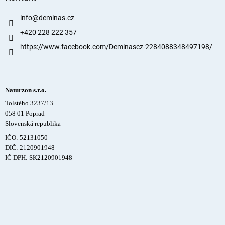
info
@
deminas.cz
+420 228 222 357
https://www.facebook.com/Deminascz-2284088348497198/
Naturzon s.r.o.
Tolstého 3237/13
058 01 Poprad
Slovenská republika
IČO: 52131050
DIČ: 2120901948
IČ DPH: SK2120901948