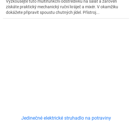
Vyzkoušejte tuto multifunkční odstředivku na salát a zároveň
získáte praktický mechanický ruční kráječ a mixér. V okamžiku
dokážete připravit spoustu chutných jídel. Přístroj...
Jedinečné elektrické struhadlo na potraviny