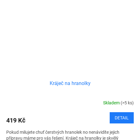
Kráječ na hranolky
Skladem
(>5 ks)
DETAIL
419 Kč
Pokud milujete chuť čerstvých hranolek no nenávidíte jejich
přípravu máme pro vás řešení. Kráječ na hranolky je skvělý