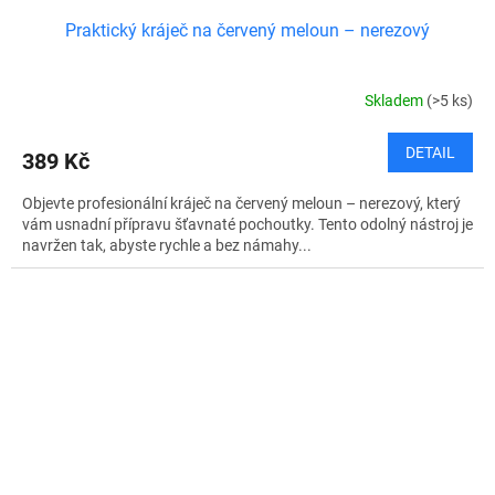
Praktický kráječ na červený meloun – nerezový
Skladem
(>5 ks)
DETAIL
389 Kč
Objevte profesionální kráječ na červený meloun – nerezový, který
vám usnadní přípravu šťavnaté pochoutky. Tento odolný nástroj je
navržen tak, abyste rychle a bez námahy...