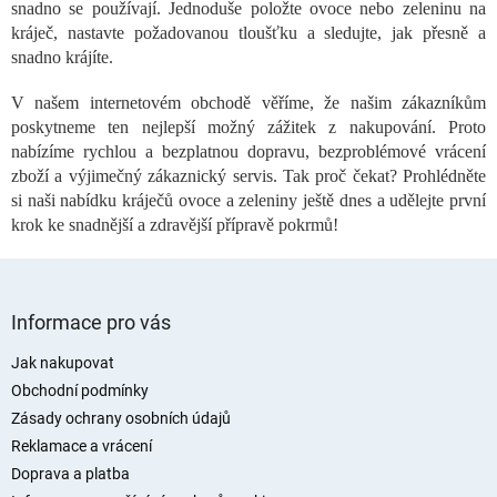
snadno se používají. Jednoduše položte ovoce nebo zeleninu na
d
a
kráječ, nastavte požadovanou tloušťku a sledujte, jak přesně a
c
snadno krájíte.
í
p
V našem internetovém obchodě věříme, že našim zákazníkům
r
poskytneme ten nejlepší možný zážitek z nakupování. Proto
v
nabízíme rychlou a bezplatnou dopravu, bezproblémové vrácení
k
zboží a výjimečný zákaznický servis. Tak proč čekat? Prohlédněte
y
si naši nabídku kráječů ovoce a zeleniny ještě dnes a udělejte první
v
ý
krok ke snadnější a zdravější přípravě pokrmů!
p
i
s
Z
u
á
Informace pro vás
p
a
Jak nakupovat
t
Obchodní podmínky
í
Zásady ochrany osobních údajů
Reklamace a vrácení
Doprava a platba