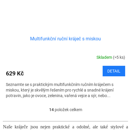
Multifunkční ruční kráječ s miskou
Skladem
(>5 ks)
DETAIL
629 Kč
Seznamte se s praktickým multifunkčním ručním kráječem s
miskou, který je skvělým řešením pro rychlé a snadné krájení
potravin, jako je ovoce, zelenina, vařená vejce a sýr, nebo...
14
položek celkem
O
v
l
Naše kráječe jsou nejen praktické a odolné, ale také stylové a
á