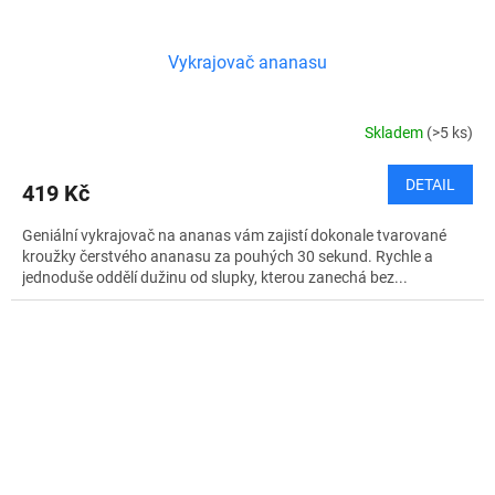
Vykrajovač ananasu
Skladem
(>5 ks)
DETAIL
419 Kč
Geniální vykrajovač na ananas vám zajistí dokonale tvarované
kroužky čerstvého ananasu za pouhých 30 sekund. Rychle a
jednoduše oddělí dužinu od slupky, kterou zanechá bez...