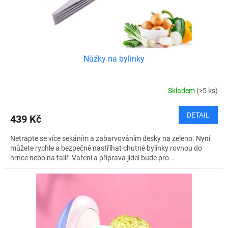
k
t
ů
Nůžky na bylinky
Skladem
(>5 ks)
DETAIL
439 Kč
Netrapte se více sekáním a zabarvováním desky na zeleno. Nyní
můžete rychle a bezpečně nastříhat chutné bylinky rovnou do
hrnce nebo na talíř. Vaření a příprava jídel bude pro...