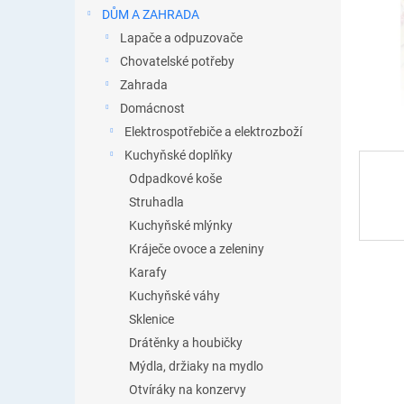
n
DŮM A ZAHRADA
e
Lapače a odpuzovače
l
Chovatelské potřeby
Zahrada
Domácnost
Elektrospotřebiče a elektrozboží
Kuchyňské doplňky
Odpadkové koše
Struhadla
Kuchyňské mlýnky
Kráječe ovoce a zeleniny
Karafy
Kuchyňské váhy
Sklenice
Drátěnky a houbičky
Mýdla, držiaky na mydlo
Otvíráky na konzervy