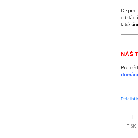
Dispon
odkládá
také
šň
NÁŠ T
Prohl
domác
Detailní 
TISK