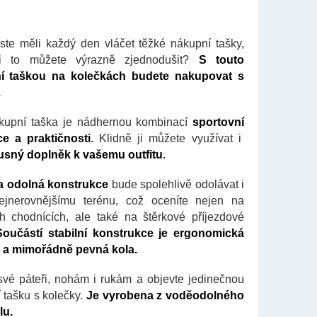
ste měli každý den vláčet těžké nákupní tašky,
i to můžete výrazně zjednodušit?
S touto
í taškou na kolečkách budete nakupovat s
.
kupní taška je nádhernou kombinací
sportovní
e a praktičnosti
.
Klidně ji můžete využívat i
usný doplněk k vašemu outfitu
.
a odolná konstrukce
bude spolehlivě odolávat i
ejnerovnějšímu terénu, což oceníte nejen na
ch chodnících, ale také na štěrkové příjezdové
Součástí stabilní konstrukce je ergonomická
 a mimořádně pevná kola.
své páteři, nohám i rukám a objevte jedinečnou
 tašku s kolečky.
Je vyrobena z voděodolného
lu.