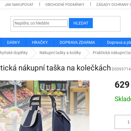
JAK NAKUPOVAT
OBCHODNÍ PODMÍNKY
ZÁSADY OCHRANY 
HLEDAT
DÁRKY
HRAČKY
DOPRAVA ZDARMA
Doprava a pl
hyňské doplňky
Nákupní tašky a košíky
Praktická nákupní ta
tická nákupní taška na kolečkách
DS593714
629
Měrná
Skla
cena: