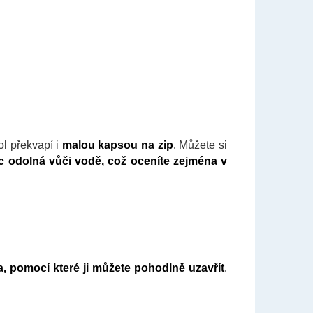
ol překvapí i
malou kapsou na zip
.
Můžete si
íc odolná vůči vodě, což oceníte zejména v
, pomocí které ji můžete pohodlně uzavřít
.