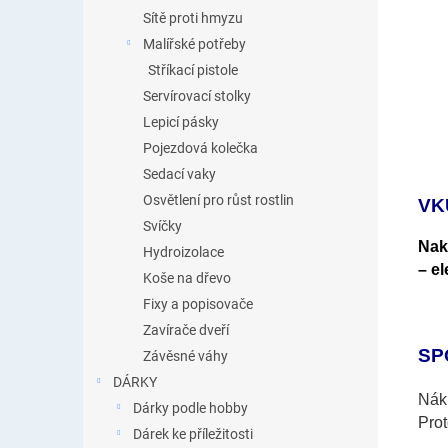
Sítě proti hmyzu
Malířské potřeby
Stříkací pistole
Servírovací stolky
Lepicí pásky
Pojezdová kolečka
Sedací vaky
Osvětlení pro růst rostlin
VK
Svíčky
Nak
Hydroizolace
– e
Koše na dřevo
Fixy a popisovače
Zavírače dveří
SP
Závěsné váhy
DÁRKY
Náku
Dárky podle hobby
Pro
Dárek ke příležitosti