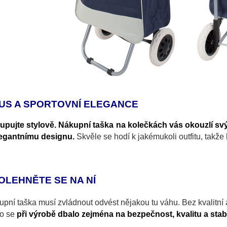
US A SPORTOVNÍ ELEGANCE
upujte stylově. Nákupní taška na kolečkách vás okouzlí s
legantnímu designu.
Skvěle se hodí k jakémukoli outfitu, takže 
OLEHNĚTE SE NA NÍ
pní taška musí zvládnout odvést nějakou tu váhu. Bez kvalitní 
to se
při výrobě dbalo zejména na bezpečnost, kvalitu a stabi