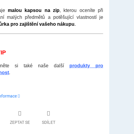
uje
malou kapsou na zip
, kterou oceníte při
ní malých předmětů a potěšující vlastností je
ůrka pro zajištění vašeho nákupu
.
IP
édněte si také naše další
produkty
pro
nost
.
informace
ZEPTAT SE
SDÍLET