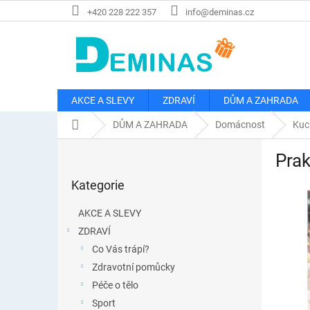
Přejít
+420 228 222 357
info@deminas.cz
na
obsah
AKCE A SLEVY
ZDRAVÍ
DŮM A ZAHRADA
Domů
DŮM A ZAHRADA
Domácnost
Kuc
P
Prak
o
Přeskočit
s
Kategorie
kategorie
t
r
AKCE A SLEVY
a
ZDRAVÍ
n
Co Vás trápí?
n
í
Zdravotní pomůcky
p
Péče o tělo
a
Sport