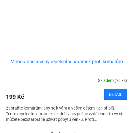
Mimořádně účinný repelentní náramek proti komárům
Skladem
(>5 ks)
DETAIL
199 Kč
Zabraňte komárům, aby se k vám a vašim dětem i jen přiblížili.
Tento repelentní náramek je udrží v bezpečné vzdálenosti a vy si
můžete bezstarostně užívat pobytu venku. Proti...