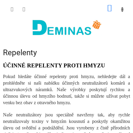
Přejít
NÁKUP
na
obsah
KOŠÍK
Repelenty
ÚČINNÉ REPELENTY PROTI HMYZU
Pokud hledáte účinné repelenty proti hmyzu, nehledejte dál a
prohlédněte si naši nabídku účinných neutralizátorů komárů a
ultrazvukových náramků. Naše výrobky poskytují rychlou a
účinnou úlevu od hmyzího bodnutí, takže si můžete užívat pobyt
venku bez obav z otravného hmyzu.
Naše neutralizátory jsou speciálně navrženy tak, aby rychle
neutralizovaly toxiny v hmyzím kousnutí a poskytly okamžitou
úlevu od svědění a podráždění. Jsou vyrobeny z čistě přírodních