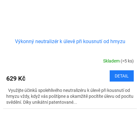
Výkonný neutralizér k úlevě při kousnutí od hmyzu
Skladem
(>5 ks)
DETAIL
629 Kč
Využijte účinků spolehlivého neutralizéru k úlevě při kousnutí od
hmyzu vždy, když vás poštípne a okamžitě pocítíte úlevu od pocitu
svědění. Díky unikátní patentované...