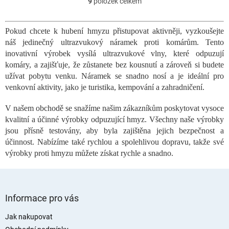
9
položek celkem
O
v
l
Pokud chcete k hubení hmyzu přistupovat aktivněji, vyzkoušejte
á
náš jedinečný ultrazvukový náramek proti komárům. Tento
d
a
inovativní výrobek vysílá ultrazvukové vlny, které odpuzují
c
komáry, a zajišťuje, že zůstanete bez kousnutí a zároveň si budete
í
užívat pobytu venku. Náramek se snadno nosí a je ideální pro
p
venkovní aktivity, jako je turistika, kempování a zahradničení.
r
v
V našem obchodě se snažíme našim zákazníkům poskytovat vysoce
k
kvalitní a účinné výrobky odpuzující hmyz. Všechny naše výrobky
y
jsou přísně testovány, aby byla zajištěna jejich bezpečnost a
v
ý
účinnost. Nabízíme také rychlou a spolehlivou dopravu, takže své
p
výrobky proti hmyzu můžete získat rychle a snadno.
i
s
u
Z
á
Informace pro vás
p
a
Jak nakupovat