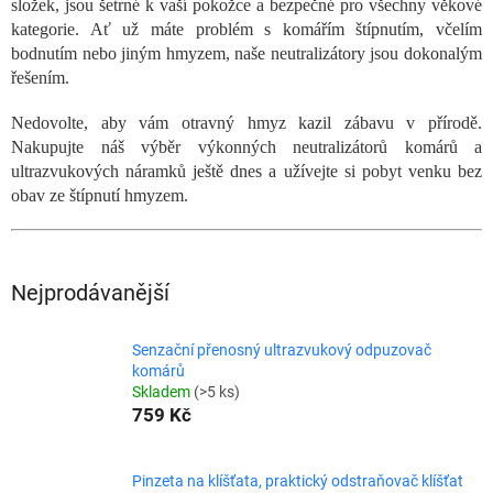
složek, jsou šetrné k vaší pokožce a bezpečné pro všechny věkové
kategorie. Ať už máte problém s komářím štípnutím, včelím
bodnutím nebo jiným hmyzem, naše neutralizátory jsou dokonalým
řešením.
Nedovolte, aby vám otravný hmyz kazil zábavu v přírodě.
Nakupujte náš výběr výkonných neutralizátorů komárů a
ultrazvukových náramků ještě dnes a užívejte si pobyt venku bez
obav ze štípnutí hmyzem.
Nejprodávanější
Senzační přenosný ultrazvukový odpuzovač
komárů
Skladem
(>5 ks)
759 Kč
Pinzeta na klíšťata, praktický odstraňovač klíšťat