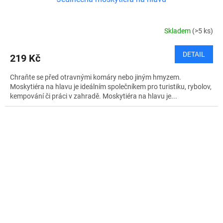
Skladem
(>5 ks)
DETAIL
219 Kč
Chraňte se před otravnými komáry nebo jiným hmyzem.
Moskytiéra na hlavu je ideálním společníkem pro turistiku, rybolov,
kempování či práci v zahradě. Moskytiéra na hlavu je...