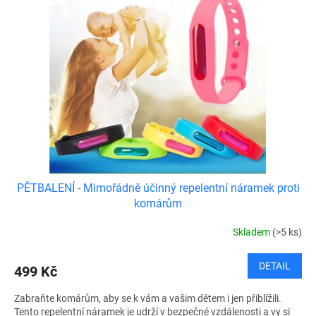
i
t
s
ů
p
r
o
d
u
k
t
ů
PĚTBALENÍ - Mimořádně účinný repelentní náramek proti
komárům
Skladem
(>5 ks)
DETAIL
499 Kč
Zabraňte komárům, aby se k vám a vašim dětem i jen přiblížili.
Tento repelentní náramek je udrží v bezpečné vzdálenosti a vy si