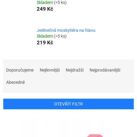
Skladem
(>5 ks)
249 Kč
Jedinečná moskytiéra na hlavu
Skladem
(>5 ks)
219 Kč
Ř
a
Doporučujeme
Nejlevnější
Nejdražší
Nejprodávanější
z
e
Abecedně
n
í
p
OTEVŘÍT FILTR
r
o
V
d
ý
u
p
k