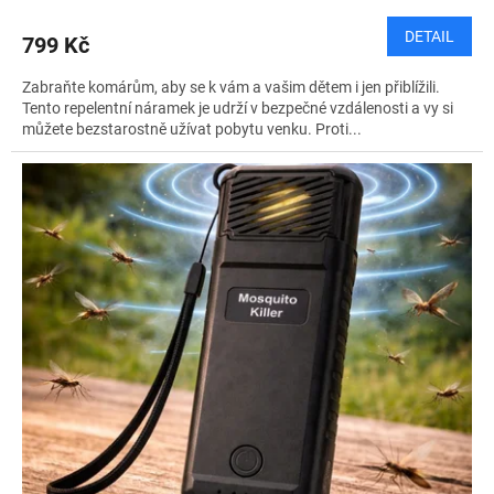
DETAIL
799 Kč
Zabraňte komárům, aby se k vám a vašim dětem i jen přiblížili.
Tento repelentní náramek je udrží v bezpečné vzdálenosti a vy si
můžete bezstarostně užívat pobytu venku. Proti...