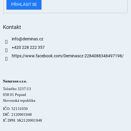
PŘIHLÁSIT SE
Kontakt
info
@
deminas.cz
+420 228 222 357
https://www.facebook.com/Deminascz-2284088348497198/
Naturzon s.r.o.
Tolstého 3237/13
058 01 Poprad
Slovenská republika
IČO: 52131050
DIČ: 2120901948
IČ DPH: SK2120901948