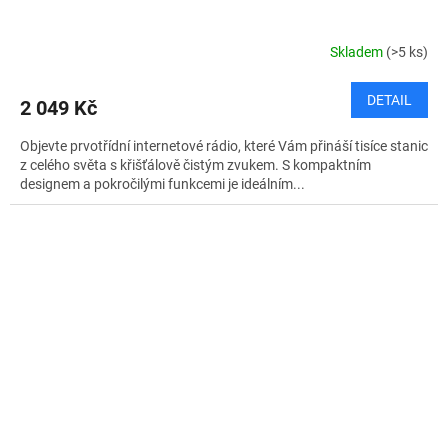
Skladem
(>5 ks)
DETAIL
2 049 Kč
Objevte prvotřídní internetové rádio, které Vám přináší tisíce stanic
z celého světa s křišťálově čistým zvukem. S kompaktním
designem a pokročilými funkcemi je ideálním...