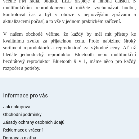
c
včetně FM rádia, budíku, LED displeje a mnoha dalších. S
í
multifunkčním reproduktorem si můžete vychutnávat hudbu,
p
kontrolovat čas a být v obraze s nejnovějšími zprávami a
r
aktualizacemi počasí, a to vše v jednom praktickém zařízení.
v
k
V našem obchodě věříme, že každý by měl mít přístup ke
y
kvalitnímu zvuku za přijatelnou cenu. Proto nabízíme široký
v
ý
sortiment reproduktorů a reproduktorů za výhodné ceny. Ať už
p
hledáte jednoduchý reproduktor Bluetooth nebo multifunkční
i
bezdrátový reproduktor Bluetooth 9 v 1, máme něco pro každý
s
rozpočet a potřeby.
u
Z
á
Informace pro vás
p
a
Jak nakupovat
t
Obchodní podmínky
í
Zásady ochrany osobních údajů
Reklamace a vrácení
Doprava a platba