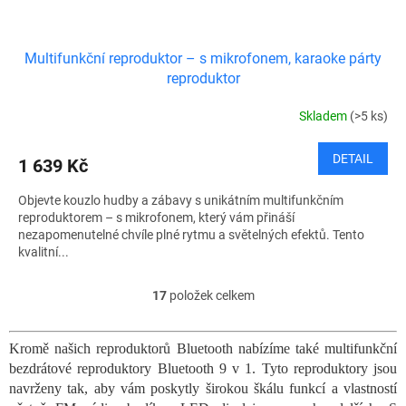
Multifunkční reproduktor – s mikrofonem, karaoke párty
reproduktor
Skladem
(>5 ks)
DETAIL
1 639 Kč
Objevte kouzlo hudby a zábavy s unikátním multifunkčním
reproduktorem – s mikrofonem, který vám přináší
nezapomenutelné chvíle plné rytmu a světelných efektů. Tento
kvalitní...
17
položek celkem
O
v
l
Kromě našich reproduktorů Bluetooth nabízíme také multifunkční
á
bezdrátové reproduktory Bluetooth 9 v 1. Tyto reproduktory jsou
d
a
navrženy tak, aby vám poskytly širokou škálu funkcí a vlastností