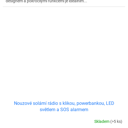
designem a pokročilými funkcemi je ideálním...
Nouzové solární rádio s klikou, powerbankou, LED
světlem a SOS alarmem
Skladem
(>5 ks)