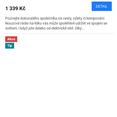
DETAIL
1 339 Kč
Poznejte dokonalého společníka na cesty, výlety či kempování.
Nouzové rádio na kliku vás může spolehlivě udržet ve spojení se
světem, i když jste daleko od elektrické sítě. Díky...
Akce
Tip