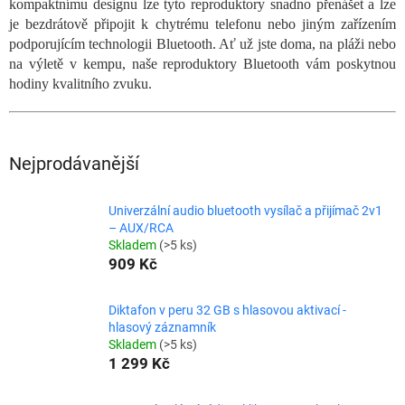
kompaktnímu designu lze tyto reproduktory snadno přenášet a lze
je bezdrátově připojit k chytrému telefonu nebo jiným zařízením
podporujícím technologii Bluetooth. Ať už jste doma, na pláži nebo
na výletě v kempu, naše reproduktory Bluetooth vám poskytnou
hodiny kvalitního zvuku.
Nejprodávanější
Univerzální audio bluetooth vysílač a přijímač 2v1
– AUX/RCA
Skladem
(>5 ks)
909 Kč
Diktafon v peru 32 GB s hlasovou aktivací -
hlasový záznamník
Skladem
(>5 ks)
1 299 Kč