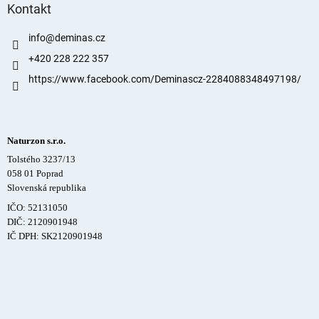
Kontakt
info
@
deminas.cz
+420 228 222 357
https://www.facebook.com/Deminascz-2284088348497198/
Naturzon s.r.o.
Tolstého 3237/13
058 01 Poprad
Slovenská republika
IČO: 52131050
DIČ: 2120901948
IČ DPH: SK2120901948