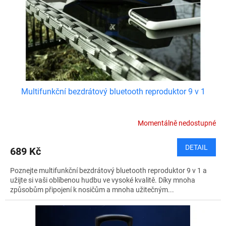
o
d
u
k
t
ů
Multifunkční bezdrátový bluetooth reproduktor 9 v 1
Momentálně nedostupné
DETAIL
689 Kč
Poznejte multifunkční bezdrátový bluetooth reproduktor 9 v 1 a
užijte si vaši oblíbenou hudbu ve vysoké kvalitě. Díky mnoha
způsobům připojení k nosičům a mnoha užitečným...