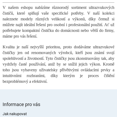
l
V našem eshopu nabízíme různorodý sortiment ultrazvukových
á
čističů, které splňují vaše specifické potřeby. V naší kolekci
d
a
naleznete modely různých velikostí a výkonů, díky čemuž si
c
můžete najít ideální řešení pro osobní i profesionální použití. Ať už
í
potřebujete kompaktní čističku do domácnosti nebo větší do firmy,
p
máme pro vás řešení.
r
v
Kvalita je naší nejvyšší prioritou, proto dodáváme ultrazvukové
k
čističky jen od renomovaných výrobců, kteří jsou známí svojí
y
spolehlivostí a životností. Tyto čističky jsou zkonstruovány tak, aby
v
ý
vydržely časté používání, aniž by se snížil jejich výkon. Kromě
p
toho jsou vybaveny uživatelsky přívětivými ovládacími prvky a
i
intuitivními rozhraními, díky kterým je proces čištění
s
bezproblémový a efektivní.
u
Z
á
Informace pro vás
p
a
Jak nakupovat