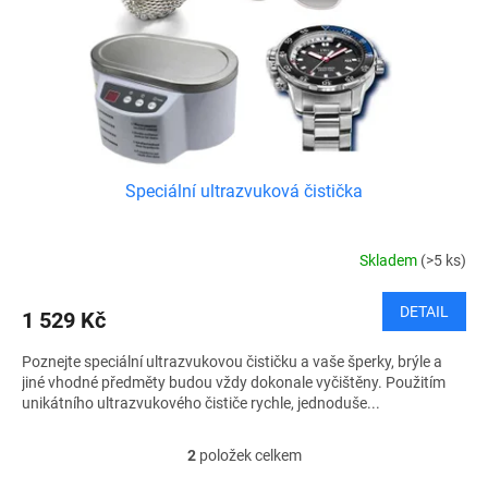
Speciální ultrazvuková čistička
Skladem
(>5 ks)
DETAIL
1 529 Kč
Poznejte speciální ultrazvukovou čističku a vaše šperky, brýle a
jiné vhodné předměty budou vždy dokonale vyčištěny. Použitím
unikátního ultrazvukového čističe rychle, jednoduše...
2
položek celkem
O
v