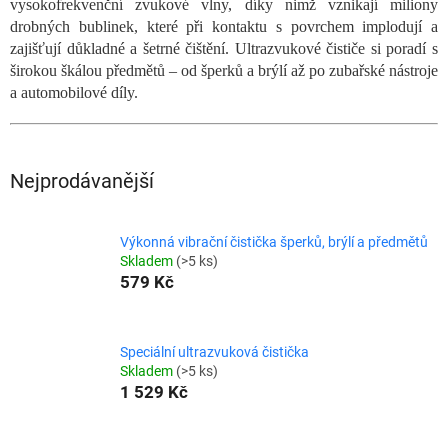
vysokofrekvenční zvukové vlny, díky nimž vznikají miliony
drobných bublinek, které při kontaktu s povrchem implodují a
zajišťují důkladné a šetrné čištění. Ultrazvukové čističe si poradí s
širokou škálou předmětů – od šperků a brýlí až po zubařské nástroje
a automobilové díly.
Nejprodávanější
Výkonná vibrační čistička šperků, brýlí a předmětů
Skladem
(>5 ks)
579 Kč
Speciální ultrazvuková čistička
Skladem
(>5 ks)
1 529 Kč