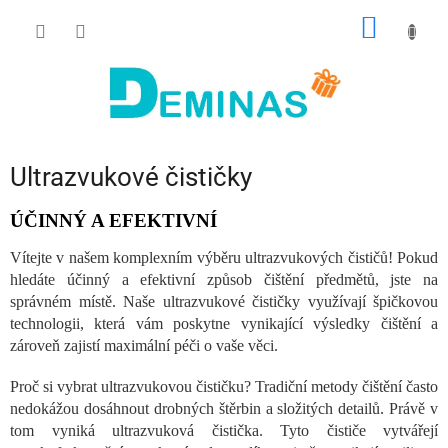
Přejít
NÁKUP
na
obsah
KOŠÍK
Ultrazvukové čističky
ÚČINNÝ A EFEKTIVNÍ
Vítejte v našem komplexním výběru ultrazvukových čističů! Pokud
hledáte účinný a efektivní způsob čištění předmětů, jste na
správném místě. Naše ultrazvukové čističky využívají špičkovou
technologii, která vám poskytne vynikající výsledky čištění a
zároveň zajistí maximální péči o vaše věci.
Proč si vybrat ultrazvukovou čističku? Tradiční metody čištění často
nedokážou dosáhnout drobných štěrbin a složitých detailů. Právě v
tom vyniká ultrazvuková čistička. Tyto čističe vytvářejí