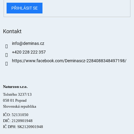
PŘIHLÁSIT SE
Kontakt
info
@
deminas.cz
+420 228 222 357
https://www.facebook.com/Deminascz-2284088348497198/
Naturzon s.r.o.
Tolstého 3237/13
058 01 Poprad
Slovenská republika
IČO: 52131050
DIČ: 2120901948
IČ DPH: SK2120901948