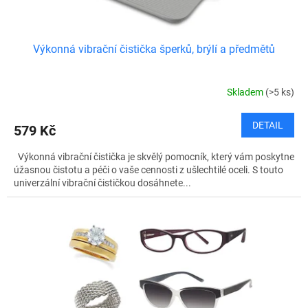
ů
Výkonná vibrační čistička šperků, brýlí a předmětů
Skladem
(>5 ks)
DETAIL
579 Kč
Výkonná vibrační čistička je skvělý pomocník, který vám poskytne
úžasnou čistotu a péči o vaše cennosti z ušlechtilé oceli. S touto
univerzální vibrační čističkou dosáhnete...