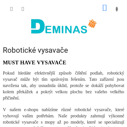
Přejít
NÁKUP
na
obsah
KOŠÍK
Robotické vysavače
MUST HAVE VYSAVAČE
Pokud hledáte efektivnější způsob čištění podlah, robotický
vysavač může být tím správným řešením. Tato zařízení jsou
navržena tak, aby usnadnila úklid, protože se dokáží pohybovat
kolem překážek a pokrýt velkou plochu bez vašeho velkého
přičinění.
V našem e-shopu nabízíme různé robotické vysavače, které
vyhovují vašim potřebám. Naše produkty zahrnují výkonné
robotické vysavače s mopy až po modely, které se specializují