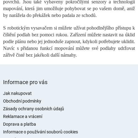
a
povrchů. Jsou také vybaveny pokročilými senzory a technologií
c
mapování, která jim umožňuje pohybovat se po vašem domě, aniž
í
by narážela do překážek nebo padala ze schodů.
p
r
S robotickým vysavačem si můžete užívat pohodlnějšího přístupu k
v
čištění podlah bez pomoci rukou. Zařízení můžete nastavit na úklid
k
podle plánu nebo jej jednoduše zapnout, kdykoli potřebujete uklidit.
y
Navíc s přidanou funkcí mopování můžete své podlahy udržovat
v
ý
zářivě čisté bez jakékoli další námahy.
p
i
s
Z
u
á
Informace pro vás
p
a
Jak nakupovat
t
Obchodní podmínky
í
Zásady ochrany osobních údajů
Reklamace a vrácení
Doprava a platba
Informace o používání souborů cookies