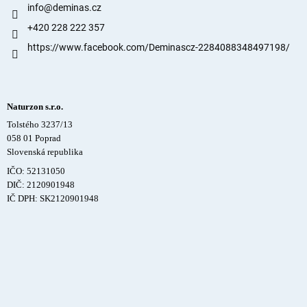
info
@
deminas.cz
+420 228 222 357
https://www.facebook.com/Deminascz-2284088348497198/
Naturzon s.r.o.
Tolstého 3237/13
058 01 Poprad
Slovenská republika
IČO: 52131050
DIČ: 2120901948
IČ DPH: SK2120901948