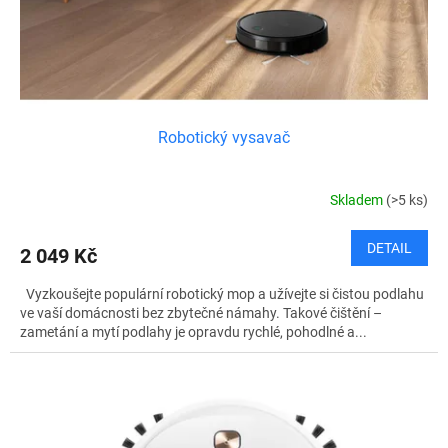
u
k
t
ů
Robotický vysavač
Skladem
(>5 ks)
DETAIL
2 049 Kč
Vyzkoušejte populární robotický mop a užívejte si čistou podlahu
ve vaší domácnosti bez zbytečné námahy. Takové čištění –
zametání a mytí podlahy je opravdu rychlé, pohodlné a...