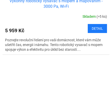
Výkonný robotický vysavač s mopem a mapováním -
3000 Pa, Wi-Fi
Skladem
(>5 ks)
DETAIL
5 959 Kč
Poznejte revoluční řešení pro vaši domácnost, které vám může
ušetřit čas, energii i námahu. Tento robotický vysavač s mopem
spojuje výkon a efektivitu pro úklid bez starostí....