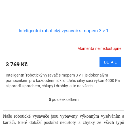
Inteligentní robotický vysavač s mopem 3 v 1
Momentálně nedostupné
DETAIL
3 769 Kč
Inteligentní robotický vysavač s mopem 3 v 1 je dokonalým
pomocníkem pro každodenní úklid. Jeho silný sací výkon 4000 Pa
si poradí s prachem, chlupy i drobky, a to na všech...
5
položek celkem
O
v
l
Naše robotické vysavače jsou vybaveny výkonným vysáváním a
á
kartáči, které dokáží posbírat nečistoty a zbytky ze všech typů
d