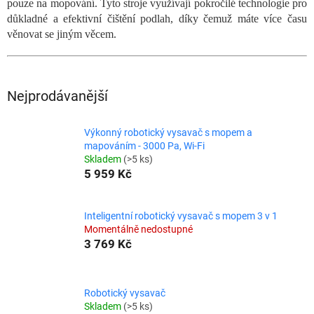
pouze na mopování. Tyto stroje využívají pokročilé technologie pro
důkladné a efektivní čištění podlah, díky čemuž máte více času
věnovat se jiným věcem.
Nejprodávanější
Výkonný robotický vysavač s mopem a
mapováním - 3000 Pa, Wi-Fi
Skladem
(>5 ks)
5 959 Kč
Inteligentní robotický vysavač s mopem 3 v 1
Momentálně nedostupné
3 769 Kč
Robotický vysavač
Skladem
(>5 ks)