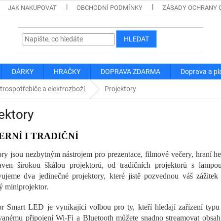
JAK NAKUPOVAT
OBCHODNÍ PODMÍNKY
ZÁSADY OCHRANY 
HLEDAT
DÁRKY
HRAČKY
DOPRAVA ZDARMA
Doprava a pl
trospotřebiče a elektrozboží
Projektory
ektory
RNÍ I TRADIČNÍ
ory jsou nezbytným nástrojem pro prezentace, filmové večery, hraní her
aven širokou škálou projektorů, od tradičních projektorů s lamp
vujeme dva jedinečné projektory, které jistě pozvednou váš zážitek
 miniprojektor.
or Smart LED je vynikající volbou pro ty, kteří hledají zařízení typ
anému připojení Wi-Fi a Bluetooth můžete snadno streamovat obsah z