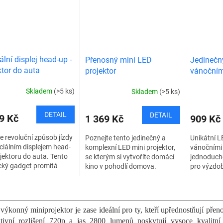
ální displej head-up -
Přenosný mini LED
Jedinečný
ktor do auta
projektor
vánočním
Skladem
(>5 ks)
Skladem
(>5 ks)
DETAIL
DETAIL
9 Kč
1 369 Kč
909 Kč
e revoluční způsob jízdy
Poznejte tento jedinečný a
Unikátní L
ciálním displejem head-
komplexní LED mini projektor,
vánočními 
jektoru do auta. Tento
se kterým si vytvoříte domácí
jednoduché
cký gadget promítá
kino v pohodlí domova.
pro výzdo
st a důležitá data přímo
Můžete si na něm přehrávat
Stačí jej z
í sklo, což zajišťuje...
videa a filmy ve vysokém
se rozzáří 
O
rozlišení,...
v
l
výkonný miniprojektor je zase ideální pro ty, kteří upřednostňují přen
á
tivní rozlišení 720p a jas 2800 lumenů poskytují vysoce kvalitní 