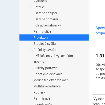
Vysílačky
Baterie
Baterie nabíjecí
Baterie primární
Klasické nabíječky
Speci
Parní čističe
proje
Projektory
Studiová světla
Ruční vysavače
1 31
Příslušenství k vysavačům
Trezory
Objevt
Sušičky potravin
se spe
up pro
Robotické vysavače
prakti
Měřiče teploty a vlhkosti
rychlo
Multifunkční hrnce
na čeln
Routery
Parní hrnce
Vysoce 
jeho na
Jogurtovače