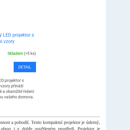
 LED projektor s
i vzory
Skladem
(>5 ks)
DETAIL
ED projektor s
vzory přináší
 a okamžité řešení
bu vašeho domova.
apnout a celý prostor
vánočními vzory....
osnost a pohodlí. Tento kompaktní projektor je úderný,
obraz i v dobře osvětleném prostředí. Projektor je