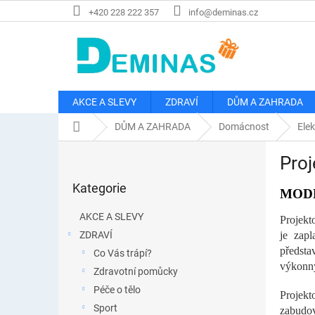
Přejít
+420 228 222 357
info@deminas.cz
na
obsah
AKCE A SLEVY
ZDRAVÍ
DŮM A ZAHRADA
Domů
DŮM A ZAHRADA
Domácnost
Elek
P
Proj
o
Přeskočit
s
Kategorie
kategorie
MODE
t
r
AKCE A SLEVY
Projekt
a
ZDRAVÍ
je zapl
n
předsta
Co Vás trápí?
n
výkonný
í
Zdravotní pomůcky
p
Péče o tělo
Projekt
a
Sport
zabudov