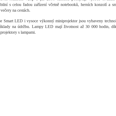
d
bilní s celou řadou zařízení včetně notebooků, herních konzolí a sm
a
 večery na cestách.
c
í
or Smart LED i vysoce výkonný miniprojektor jsou vybaveny techno
p
r
áklady na údržbu. Lampy LED mají životnost až 30 000 hodin, díky
v
í projektory s lampami.
k
y
v
ý
p
i
s
u