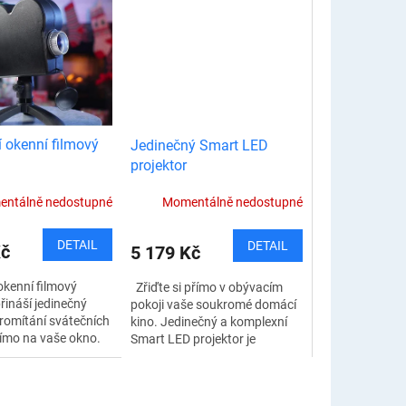
í okenní filmový
Jedinečný Smart LED
projektor
ntálně nedostupné
Momentálně nedostupné
DETAIL
DETAIL
Kč
5 179 Kč
okenní filmový
Zřiďte si přímo v obývacím
řináší jedinečný
pokoji vaše soukromé domácí
promítání svátečních
kino. Jedinečný a komplexní
ímo na vaše okno.
Smart LED projektor je
ystáte oslavit
ideálním řešením. Díky Wi-Fi
bo Halloween, tento
připojení můžete sledovat
.
videa a filmy...