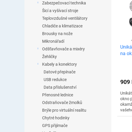
r
Zabezpečovací technika
ý
o
Šicí a vyšívací stroje
p
d
i
Teplovzdušné ventilátory
u
s
Chladiče a klimatizace
k
p
Brousky na nože
t
r
ů
Mikronářadí
o
Uniká
Odšťavňovače a mixéry
d
na o
u
Žehličky
k
Kabely a konektory
t
Datové přepínače
ů
USB redukce
909
Data příslušenství
Unikát
Přenosné lednice
okno p
Odstraňovače žmolků
okamži
vašeh
Brýle pro virtuální realitu
zapnou
Chytré hodinky
rozzář
GPS přijímače
které..