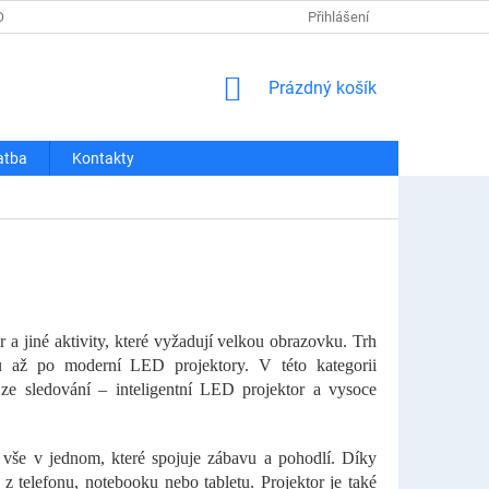
OSOBNÍCH ÚDAJŮ
REKLAMACE A VRÁCENÍ
Přihlášení
DOPRAVA A PLATBA
NÁKUPNÍ
Prázdný košík
KOŠÍK
atba
Kontakty
 a jiné aktivity, které vyžadují velkou obrazovku. Trh
ou až po moderní LED projektory. V této kategorii
 ze sledování – inteligentní LED projektor a vysoce
u vše v jednom, které spojuje zábavu a pohodlí. Díky
 telefonu, notebooku nebo tabletu. Projektor je také