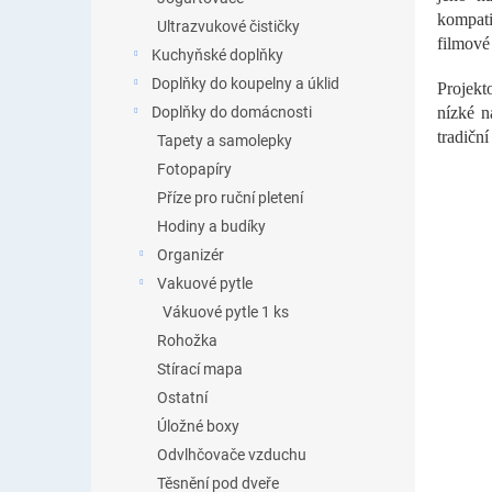
kompati
Ultrazvukové čističky
filmové
Kuchyňské doplňky
Doplňky do koupelny a úklid
Projekt
Doplňky do domácnosti
nízké n
tradičn
Tapety a samolepky
Fotopapíry
Příze pro ruční pletení
Hodiny a budíky
Organizér
Vakuové pytle
Vákuové pytle 1 ks
Rohožka
Stírací mapa
Ostatní
Úložné boxy
Odvlhčovače vzduchu
Těsnění pod dveře