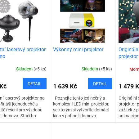
tní laserový projektor
Výkonný mini projektor
Origináln
kno
projektor
Skladem
(>5 ks)
Skladem
(>5 ks)
Mome
DETAIL
DETAIL
 Kč
1 639 Kč
1 479 
ní laserový projektor na
Poznejte tento jedinečný a
Originální 
řináší jednoduché a
komplexní LED mini projektor,
projektor p
té řešení pro výzdobu
se kterým si vytvoříte domácí
zážitek z 
o domova. Stačí ho
kino v pohodlí domova.
animací př
t a celý prostor se
Můžete si na něm přehrávat
Ať už se ch
í tisíci světelnými body,
videa a filmy ve vysokém
Vánoce ne
.
rozlišení,...
projektor..