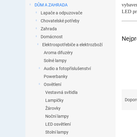
n
vybaven
DŮM A ZAHRADA
e
LED pro
Lapače a odpuzovače
l
Chovatelské potřeby
Zahrada
Domácnost
Nejpr
Elektrospotřebiče a elektrozboží
Aroma difuzéry
Solné lampy
Audio a fotopříslušenství
Powerbanky
Osvětlení
Ř
Vestavná svítidla
a
Dopor
Lampičky
z
Žárovky
e
Noční lampy
n
LED osvětlení
í
p
Stolní lampy
V