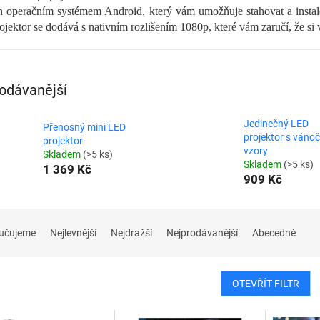
 operačním systémem Android, který vám umožňuje stahovat a instal
jektor se dodává s nativním rozlišením 1080p, které vám zaručí, že si 
odávanější
Jedinečný LED
Přenosný mini LED
projektor s váno
projektor
vzory
Skladem
(>5 ks)
Skladem
(>5 ks)
1 369 Kč
909 Kč
učujeme
Nejlevnější
Nejdražší
Nejprodávanější
Abecedně
OTEVŘÍT FILTR