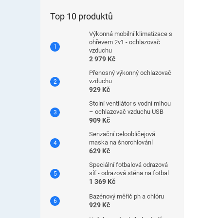
Top 10 produktů
Výkonná mobilní klimatizace s
ohřevem 2v1 - ochlazovač
vzduchu
2 979 Kč
Přenosný výkonný ochlazovač
vzduchu
929 Kč
Stolní ventilátor s vodní mlhou
– ochlazovač vzduchu USB
909 Kč
Senzační celoobličejová
maska ​​na šnorchlování
629 Kč
Speciální fotbalová odrazová
síť - odrazová stěna na fotbal
1 369 Kč
Bazénový měřič ph a chlóru
929 Kč