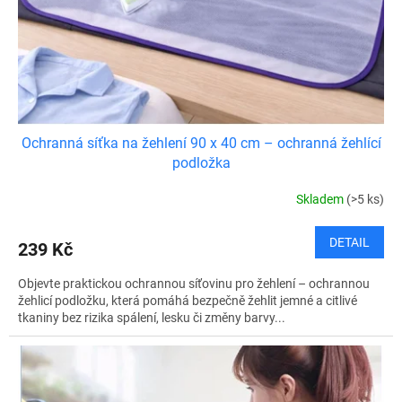
d
u
k
t
ů
Ochranná síťka na žehlení 90 x 40 cm – ochranná žehlící
podložka
Skladem
(>5 ks)
DETAIL
239 Kč
Objevte praktickou ochrannou síťovinu pro žehlení – ochrannou
žehlicí podložku, která pomáhá bezpečně žehlit jemné a citlivé
tkaniny bez rizika spálení, lesku či změny barvy...