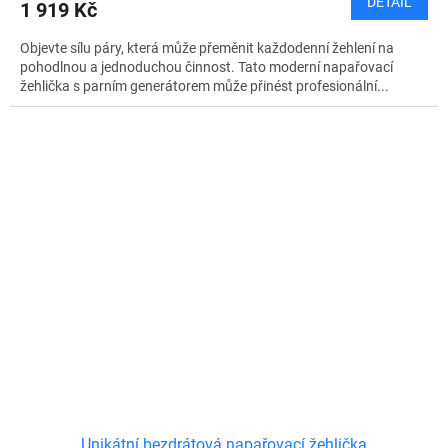
DETAIL
1 919 Kč
Objevte sílu páry, která může přeměnit každodenní žehlení na
pohodlnou a jednoduchou činnost. Tato moderní napařovací
žehlička s parním generátorem může přinést profesionální...
Unikátní bezdrátová napařovací žehlička