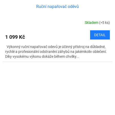
Ruční napařovač oděvů
Skladem
(>5 ks)
DETAIL
1 099 Kč
Výkonný ruční napařovač odevů je účinný přístroj na důkladné,
rychlé a profesionální odstranění záhybů na jakémkoliv oblečení.
Díky vysokému výkonu dokáže během chvilky...