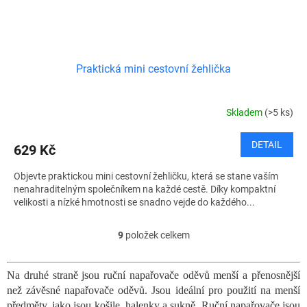
Praktická mini cestovní žehlička
Skladem
(>5 ks)
DETAIL
629 Kč
Objevte praktickou mini cestovní žehličku, která se stane vaším
nenahraditelným společníkem na každé cestě. Díky kompaktní
velikosti a nízké hmotnosti se snadno vejde do každého...
9
položek celkem
O
v
l
Na druhé straně jsou ruční napařovače oděvů menší a přenosnější
á
než závěsné napařovače oděvů. Jsou ideální pro použití na menší
d
a
předměty, jako jsou košile, halenky a sukně. Ruční napařovače jsou