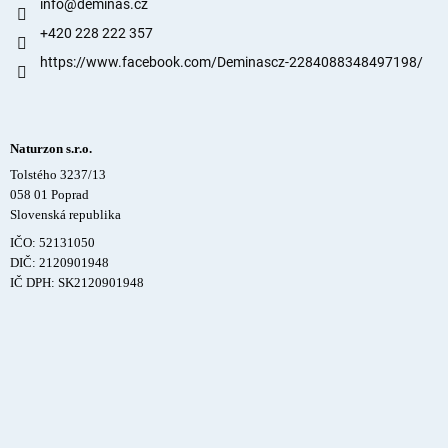
info
@
deminas.cz
+420 228 222 357
https://www.facebook.com/Deminascz-2284088348497198/
Naturzon s.r.o.
Tolstého 3237/13
058 01 Poprad
Slovenská republika
IČO: 52131050
DIČ: 2120901948
IČ DPH: SK2120901948