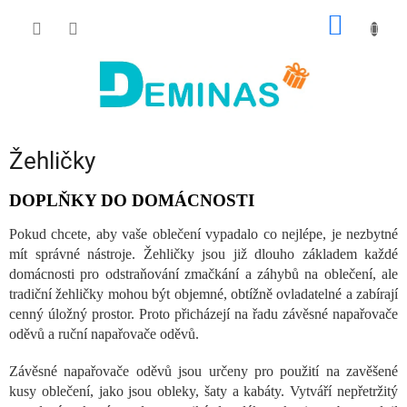
Přejít
NÁKUP
na
obsah
KOŠÍK
Žehličky
DOPLŇKY DO DOMÁCNOSTI
Pokud chcete, aby vaše oblečení vypadalo co nejlépe, je nezbytné
mít správné nástroje. Žehličky jsou již dlouho základem každé
domácnosti pro odstraňování zmačkání a záhybů na oblečení, ale
tradiční žehličky mohou být objemné, obtížně ovladatelné a zabírají
cenný úložný prostor. Proto přicházejí na řadu závěsné napařovače
oděvů a ruční napařovače oděvů.
Závěsné napařovače oděvů jsou určeny pro použití na zavěšené
kusy oblečení, jako jsou obleky, šaty a kabáty. Vytváří nepřetržitý