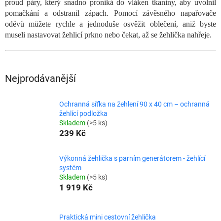
proud páry, který snadno proniká do vláken tkaniny, aby uvolnil
pomačkání a odstranil zápach. Pomocí závěsného napařovače
oděvů můžete rychle a jednoduše osvěžit oblečení, aniž byste
museli nastavovat žehlicí prkno nebo čekat, až se žehlička nahřeje.
Nejprodávanější
Ochranná síťka na žehlení 90 x 40 cm – ochranná
žehlící podložka
Skladem
(>5 ks)
239 Kč
Výkonná žehlička s parním generátorem - žehlící
systém
Skladem
(>5 ks)
1 919 Kč
Praktická mini cestovní žehlička