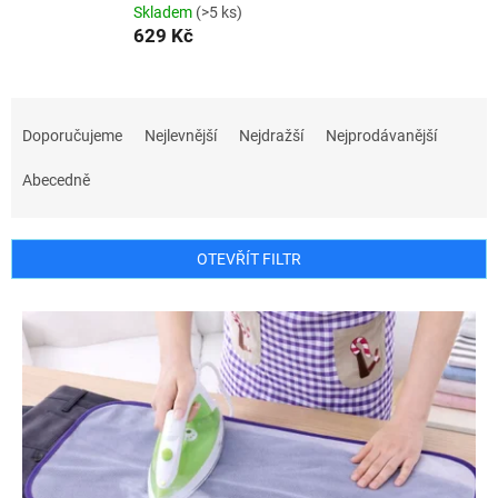
Skladem
(>5 ks)
629 Kč
Ř
a
Doporučujeme
Nejlevnější
Nejdražší
Nejprodávanější
z
e
Abecedně
n
í
p
OTEVŘÍT FILTR
r
o
V
d
ý
u
p
k
i
t
s
ů
p
r
o