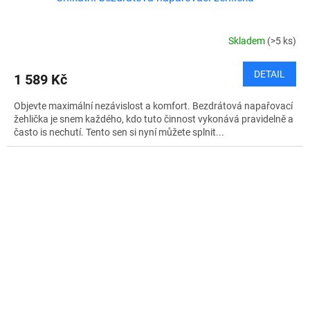
Skladem
(>5 ks)
DETAIL
1 589 Kč
Objevte maximální nezávislost a komfort. Bezdrátová napařovací
žehlička je snem každého, kdo tuto činnost vykonává pravidelně a
často is nechutí. Tento sen si nyní můžete splnit...