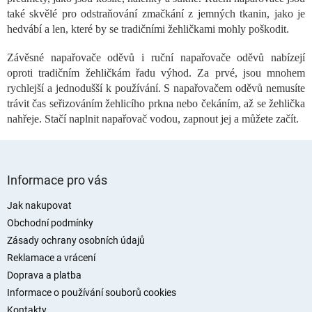
c
také skvělé pro odstraňování zmačkání z jemných tkanin, jako je
í
hedvábí a len, které by se tradičními žehličkami mohly poškodit.
p
r
Závěsné napařovače oděvů i ruční napařovače oděvů nabízejí
v
oproti tradičním žehličkám řadu výhod. Za prvé, jsou mnohem
k
rychlejší a jednodušší k používání. S napařovačem oděvů nemusíte
y
trávit čas seřizováním žehlicího prkna nebo čekáním, až se žehlička
v
ý
nahřeje. Stačí naplnit napařovač vodou, zapnout jej a můžete začít.
p
i
s
Z
u
á
Informace pro vás
p
a
Jak nakupovat
t
Obchodní podmínky
í
Zásady ochrany osobních údajů
Reklamace a vrácení
Doprava a platba
Informace o používání souborů cookies
Kontakty