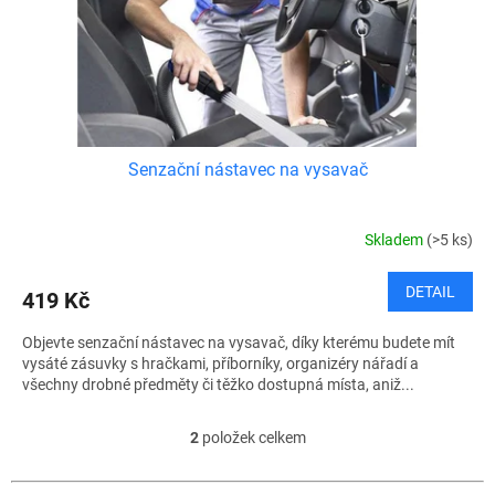
Senzační nástavec na vysavač
Skladem
(>5 ks)
DETAIL
419 Kč
Objevte senzační nástavec na vysavač, díky kterému budete mít
vysáté zásuvky s hračkami, příborníky, organizéry nářadí a
všechny drobné předměty či těžko dostupná místa, aniž...
2
položek celkem
O
v
l