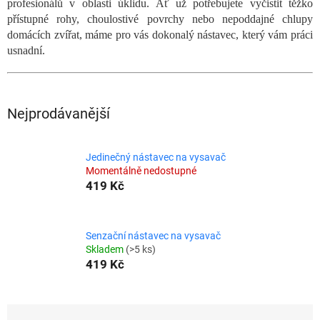
profesionálů v oblasti úklidu. Ať už potřebujete vyčistit těžko
přístupné rohy, choulostivé povrchy nebo nepoddajné chlupy
domácích zvířat, máme pro vás dokonalý nástavec, který vám práci
usnadní.
Nejprodávanější
Jedinečný nástavec na vysavač
Momentálně nedostupné
419 Kč
Senzační nástavec na vysavač
Skladem
(>5 ks)
419 Kč
Ř