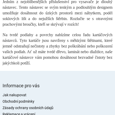
Jedním z nejoblíbenějších příslušenství pro vysavače je dlouhý
á
nástavec. Tento nástavec se svým tenkým a podlouhlým designem
d
a
umožňuje dosáhnout do úzkých prostorů mezi nábytkem, podél
c
soklových lišt a do nejužších štěrbin. Rozlučte se s otravnými
í
prachovými broučky, kteří se skrývají v rozích!
p
r
Na tvrdé podlahy a povrchy nabízíme celou řadu kartáčových
v
nástavců. Tyto kartáče jsou navrženy s měkkými štětinami, které
k
jemně odstraňují nečistoty a zbytky bez poškrábání nebo poškození
y
vašich podlah. Ať už máte tvrdé dřevo, laminát nebo dlaždice, naše
v
ý
kartáčové nástavce vám pomohou dosáhnout bezvadné čistoty bez
p
jakýchkoli potíží.
i
s
u
Z
á
Informace pro vás
p
a
Jak nakupovat
t
Obchodní podmínky
í
Zásady ochrany osobních údajů
Reklamace a vrácení