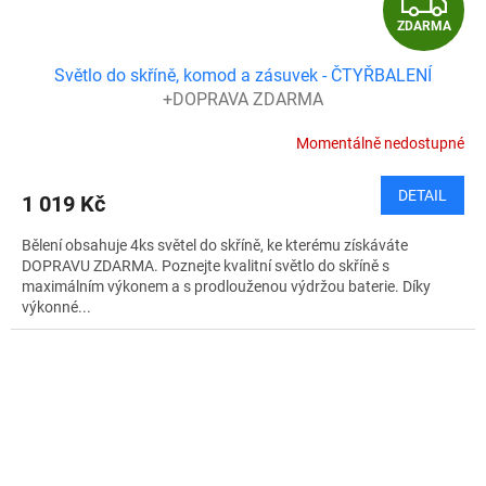
Z
ZDARMA
D
Světlo do skříně, komod a zásuvek - ČTYŘBALENÍ
A
+DOPRAVA ZDARMA
R
Momentálně nedostupné
M
DETAIL
1 019 Kč
A
Bělení obsahuje 4ks světel do skříně, ke kterému získáváte
DOPRAVU ZDARMA. Poznejte kvalitní světlo do skříně s
maximálním výkonem a s prodlouženou výdržou baterie. Díky
výkonné...