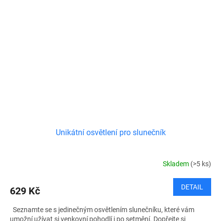
Unikátní osvětlení pro slunečník
Skladem
(>5 ks)
DETAIL
629 Kč
Seznamte se s jedinečným osvětlením slunečníku, které vám
umožní užívat si venkovní pohodlí i po setmění. Dopřejte si