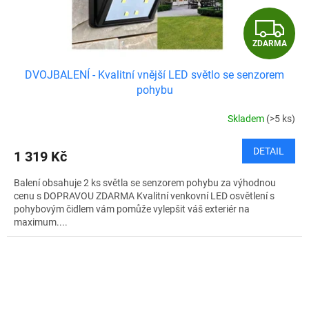
Z
ZDARMA
D
DVOJBALENÍ - Kvalitní vnější LED světlo se senzorem
A
pohybu
R
Skladem
(>5 ks)
M
DETAIL
1 319 Kč
A
Balení obsahuje 2 ks světla se senzorem pohybu za výhodnou
cenu s DOPRAVOU ZDARMA Kvalitní venkovní LED osvětlení s
pohybovým čidlem vám pomůže vylepšit váš exteriér na
maximum....