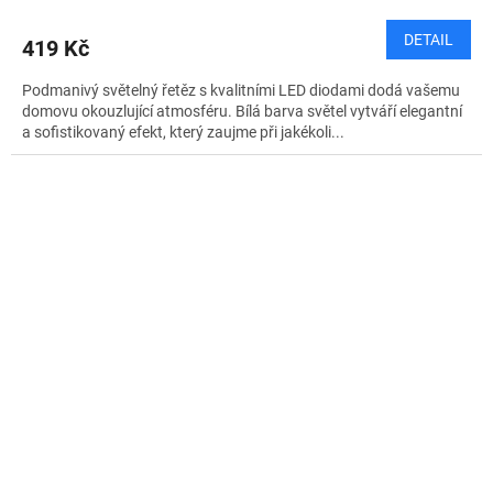
DETAIL
419 Kč
Podmanivý světelný řetěz s kvalitními LED diodami dodá vašemu
domovu okouzlující atmosféru. Bílá barva světel vytváří elegantní
a sofistikovaný efekt, který zaujme při jakékoli...