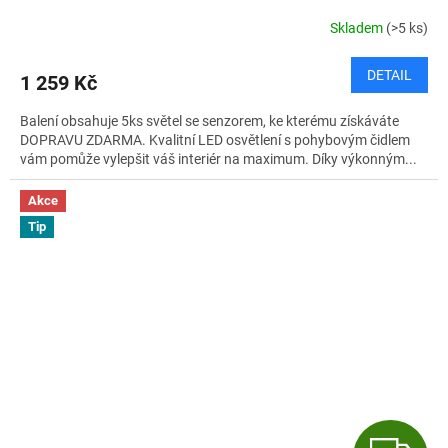
R
Skladem
(>5 ks)
M
DETAIL
1 259 Kč
A
Balení obsahuje 5ks světel se senzorem, ke kterému získáváte
DOPRAVU ZDARMA. Kvalitní LED osvětlení s pohybovým čidlem
vám pomůže vylepšit váš interiér na maximum. Díky výkonným...
Akce
Tip