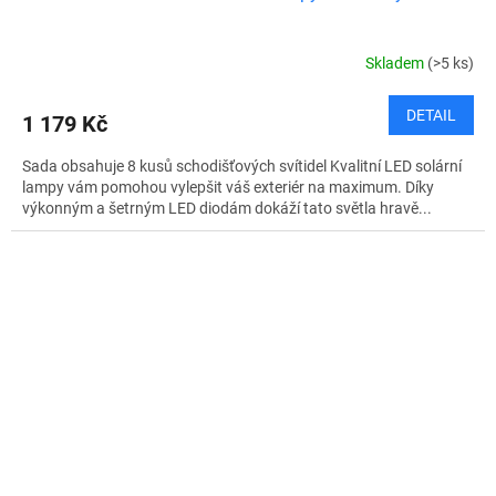
Skladem
(>5 ks)
DETAIL
1 179 Kč
Sada obsahuje 8 kusů schodišťových svítidel Kvalitní LED solární
lampy vám pomohou vylepšit váš exteriér na maximum. Díky
výkonným a šetrným LED diodám dokáží tato světla hravě...