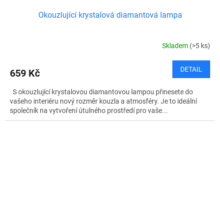
Okouzlující krystalová diamantová lampa
Skladem
(>5 ks)
DETAIL
659 Kč
S okouzlující krystalovou diamantovou lampou přinesete do
vašeho interiéru nový rozměr kouzla a atmosféry. Je to ideální
společník na vytvoření útulného prostředí pro vaše...