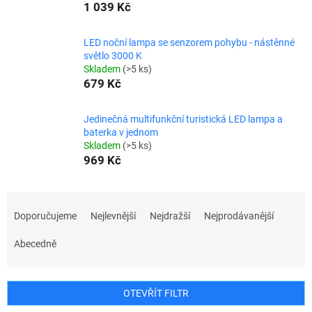
1 039 Kč
LED noční lampa se senzorem pohybu - nástěnné
světlo 3000 K
Skladem
(>5 ks)
679 Kč
Jedinečná multifunkční turistická LED lampa a
baterka v jednom
Skladem
(>5 ks)
969 Kč
Ř
a
Doporučujeme
Nejlevnější
Nejdražší
Nejprodávanější
z
e
Abecedně
n
í
p
OTEVŘÍT FILTR
r