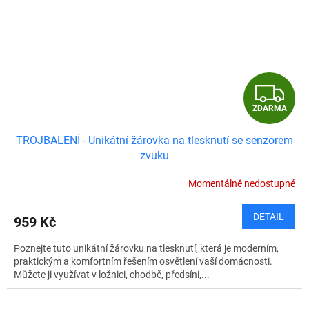
Z
ZDARMA
D
TROJBALENÍ - Unikátní žárovka na tlesknutí se senzorem
A
zvuku
R
Momentálně nedostupné
M
DETAIL
959 Kč
A
Poznejte tuto unikátní žárovku na tlesknutí, která je moderním,
praktickým a komfortním řešením osvětlení vaší domácnosti.
Můžete ji využívat v ložnici, chodbě, předsíni,...