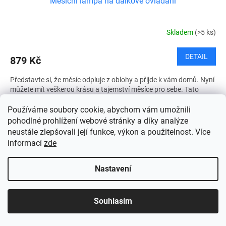
Měsíční lampa na dálkové ovládání
Skladem
(>5 ks)
DETAIL
879 Kč
Představte si, že měsíc odpluje z oblohy a přijde k vám domů. Nyní
můžete mít veškerou krásu a tajemství měsíce pro sebe. Tato
exkluzivní měsíční lampa vytváří jedinečnou...
Používáme soubory cookie, abychom vám umožnili
pohodlné prohlížení webové stránky a díky analýze
neustále zlepšovali její funkce, výkon a použitelnost. Více
informací
zde
Nastavení
Souhlasím