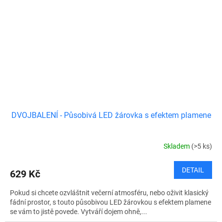
DVOJBALENÍ - Působivá LED žárovka s efektem plamene
Skladem
(>5 ks)
DETAIL
629 Kč
Pokud si chcete ozvláštnit večerní atmosféru, nebo oživit klasický
fádní prostor, s touto působivou LED žárovkou s efektem plamene
se vám to jistě povede. Vytváří dojem ohně,...