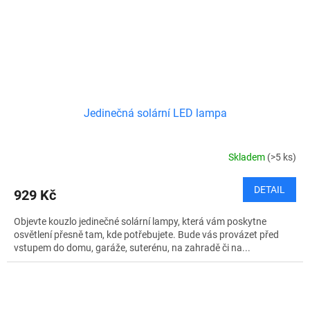
Jedinečná solární LED lampa
Skladem
(>5 ks)
DETAIL
929 Kč
Objevte kouzlo jedinečné solární lampy, která vám poskytne
osvětlení přesně tam, kde potřebujete. Bude vás provázet před
vstupem do domu, garáže, suterénu, na zahradě či na...