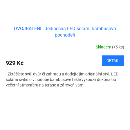
DVOJBALENÍ - Jedinečná LED solární bambusová
pochodeň
Skladem
(>5 ks)
DETAIL
929 Kč
Zkrášlete svůj dvůr či zahradu a dodejte jim originální styl. LED
solární svítidlo v podobě bambusové fakle vykouzlí dokonalou
večerní atmosféru na terase a zároveň vám...