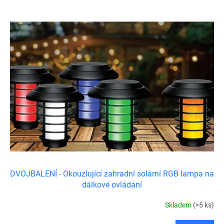
o
V
d
ý
u
p
k
i
t
s
ů
p
r
o
d
u
k
t
ů
DVOJBALENÍ - Okouzlující zahradní solární RGB lampa na
dálkové ovládání
Skladem
(>5 ks)