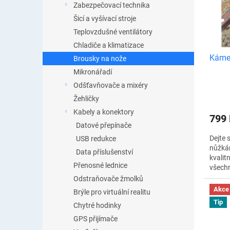
d
Zabezpečovací technika
i
u
s
Šicí a vyšívací stroje
k
p
Teplovzdušné ventilátory
t
r
Chladiče a klimatizace
ů
o
Kámen
Brousky na nože
d
Mikronářadí
u
k
Odšťavňovače a mixéry
t
Žehličky
ů
Kabely a konektory
799
Datové přepínače
Dejte
USB redukce
nůžkám
Data příslušenství
kvalit
Přenosné lednice
všechn
nůžky 
Odstraňovače žmolků
šroubo
Akce
Brýle pro virtuální realitu
rychlý 
Tip
Chytré hodinky
GPS přijímače