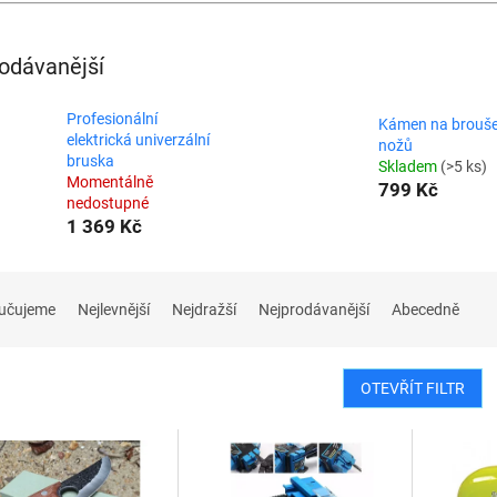
odávanější
Profesionální
Kámen na brouše
elektrická univerzální
nožů
bruska
Skladem
(>5 ks)
Momentálně
799 Kč
nedostupné
1 369 Kč
učujeme
Nejlevnější
Nejdražší
Nejprodávanější
Abecedně
OTEVŘÍT FILTR