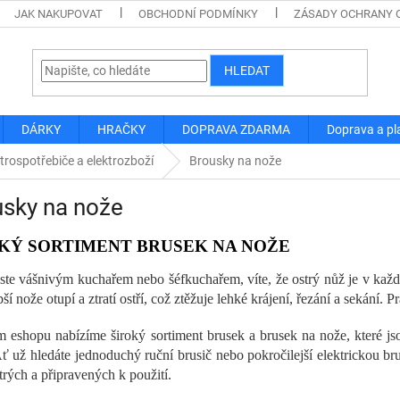
JAK NAKUPOVAT
OBCHODNÍ PODMÍNKY
ZÁSADY OCHRANY 
HLEDAT
DÁRKY
HRAČKY
DOPRAVA ZDARMA
Doprava a pl
trospotřebiče a elektrozboží
Brousky na nože
usky na nože
KÝ SORTIMENT BRUSEK NA NOŽE
ste vášnivým kuchařem nebo šéfkuchařem, víte, že ostrý nůž je v každ
pší nože otupí a ztratí ostří, což ztěžuje lehké krájení, řezání a sekání.
 eshopu nabízíme široký sortiment brusek a brusek na nože, které js
Ať už hledáte jednoduchý ruční brusič nebo pokročilejší elektrickou br
trých a připravených k použití.