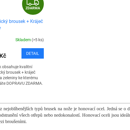
Z
ZDARMA
D
rický brousek + Kráječ
A
e
R
Skladem
(>5 ks)
M
DETAIL
 Kč
A
k obsahuje kvalitní
ický brousek + kráječ
 a zeleniny ke kterému
váte DOPRAVU ZDARMA.
ní elektrický brousek
í všechny nože, nůžky,
O
ní...
v
l
z nejoblíbenějších typů brusek na nože je honovací ocel. Jedná se o d
á
odstranění všech otřepů nebo nedokonalostí. Honovací oceli jsou ideál
d
zi broušeními.
a