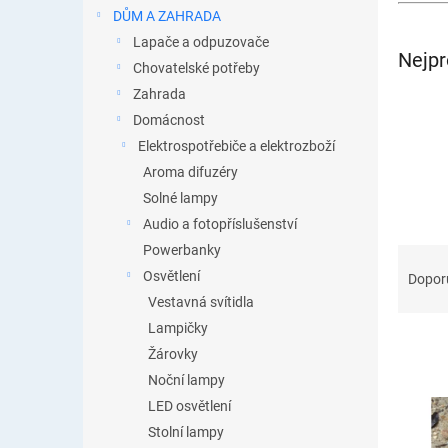
n
DŮM A ZAHRADA
e
Lapače a odpuzovače
l
Nejpr
Chovatelské potřeby
Zahrada
Domácnost
Elektrospotřebiče a elektrozboží
Aroma difuzéry
Solné lampy
Audio a fotopříslušenství
Powerbanky
Ř
a
Osvětlení
Dopor
z
Vestavná svítidla
e
Lampičky
n
Žárovky
í
Noční lampy
p
V
r
LED osvětlení
ý
o
Stolní lampy
p