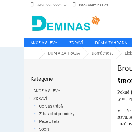
Přejít
+420 228 222 357
info@deminas.cz
na
obsah
AKCE A SLEVY
ZDRAVÍ
DŮM A ZAHRADA
Domů
DŮM A ZAHRADA
Domácnost
Elek
P
Bro
o
Přeskočit
s
Kategorie
kategorie
ŠIRO
t
r
AKCE A SLEVY
Pokud j
a
ZDRAVÍ
ty nejle
n
Co Vás trápí?
n
V našem
í
Zdravotní pomůcky
stavu. 
p
Péče o tělo
nožů os
a
Sport