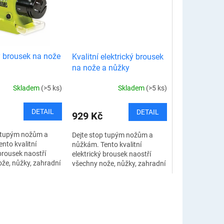
ý brousek na nože
Kvalitní elektrický brousek
na nože a nůžky
Skladem
(>5 ks)
Skladem
(>5 ks)
DETAIL
DETAIL
929 Kč
p tupým nožům a
Dejte stop tupým nožům a
nto kvalitní
nůžkám. Tento kvalitní
 brousek naostří
elektrický brousek naostří
že, nůžky, zahradní
všechny nože, nůžky, zahradní
eakové nože,
nůžky i steakové nože,
a jiné. Efektivní,
šroubováky a jiné. Efektivní,
rychlý a...