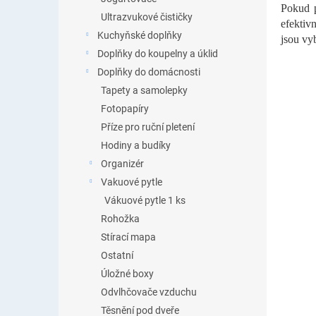
Pokud p
Ultrazvukové čističky
efektiv
Kuchyňské doplňky
jsou vyb
Doplňky do koupelny a úklid
Doplňky do domácnosti
Tapety a samolepky
Fotopapíry
Příze pro ruční pletení
Hodiny a budíky
Organizér
Vakuové pytle
Vákuové pytle 1 ks
Rohožka
Stírací mapa
Ostatní
Úložné boxy
Odvlhčovače vzduchu
Těsnění pod dveře