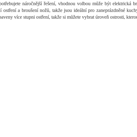
c
otřebujete náročnější řešení, vhodnou volbou může být elektrická br
í
ní ostření a broušení nožů, takže jsou ideální pro zaneprázdněné kuc
p
r
aveny více stupni ostření, takže si můžete vybrat úroveň ostrosti, kter
v
k
y
v
ý
p
i
s
u