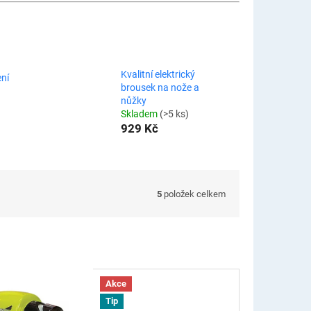
Kvalitní elektrický
ní
brousek na nože a
nůžky
Skladem
(>5 ks)
929 Kč
5
položek celkem
Akce
Tip