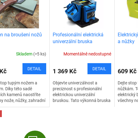
 na broušení nožů
Profesionální elektrická
Elektrick
univerzální bruska
a nůžky
Skladem
(>5 ks)
Momentálně nedostupné
DETAIL
DETAIL
 Kč
1 369 Kč
609 Kč
 stop tupým nožem a
Objevte univerzálnost a
Dejte sto
. Díky této sadě
preciznost s profesionální
nůžkám. Te
ních kamenů naostříte
elektrickou univerzální
elektrický
y nože, nůžky, zahradní
bruskou. Tato výkonná bruska
všechny no
i steakové nože,
je navržena pro ostření nožů,
nůžky i st
váky a jiné. Efektivní,
nůžek, zahradního nářadí,
šroubováky 
a...
vrtáků a dalších...
rychlý a...