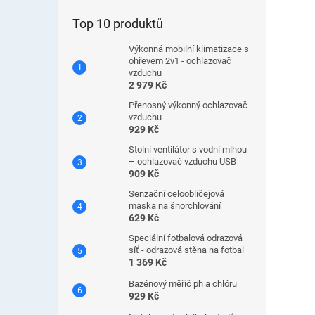
Top 10 produktů
Výkonná mobilní klimatizace s
ohřevem 2v1 - ochlazovač
vzduchu
2 979 Kč
Přenosný výkonný ochlazovač
vzduchu
929 Kč
Stolní ventilátor s vodní mlhou
– ochlazovač vzduchu USB
909 Kč
Senzační celoobličejová
maska ​​na šnorchlování
629 Kč
Speciální fotbalová odrazová
síť - odrazová stěna na fotbal
1 369 Kč
Bazénový měřič ph a chlóru
929 Kč