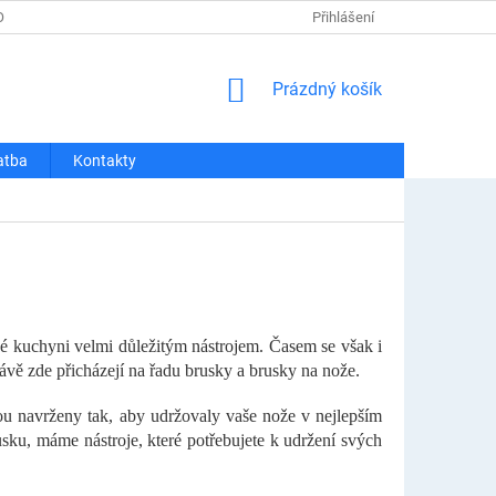
OSOBNÍCH ÚDAJŮ
REKLAMACE A VRÁCENÍ
Přihlášení
DOPRAVA A PLATBA
NÁKUPNÍ
Prázdný košík
KOŠÍK
atba
Kontakty
é kuchyni velmi důležitým nástrojem. Časem se však i
 Právě zde přicházejí na řadu brusky a brusky na nože.
ou navrženy tak, aby udržovaly vaše nože v nejlepším
usku, máme nástroje, které potřebujete k udržení svých