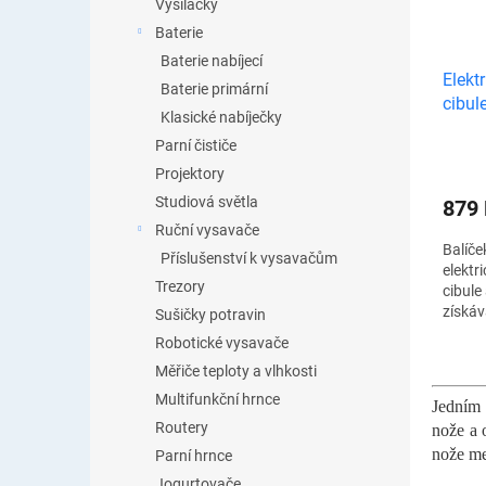
Vysílačky
Baterie
Baterie nabíjecí
Elekt
Baterie primární
cibul
Klasické nabíječky
Parní čističe
Projektory
Studiová světla
879
Ruční vysavače
Balíče
Příslušenství k vysavačům
elektr
Trezory
cibule
získá
Sušičky potravin
Kvalit
Robotické vysavače
naostř
Měřiče teploty a vlhkosti
zahrad
Multifunkční hrnce
Jedním 
Routery
nože a 
nože me
Parní hrnce
Jogurtovače