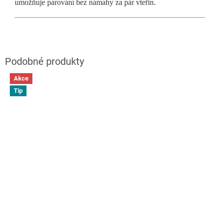
umožňuje párování bez námahy za pár vteřin.
Akce
Tip