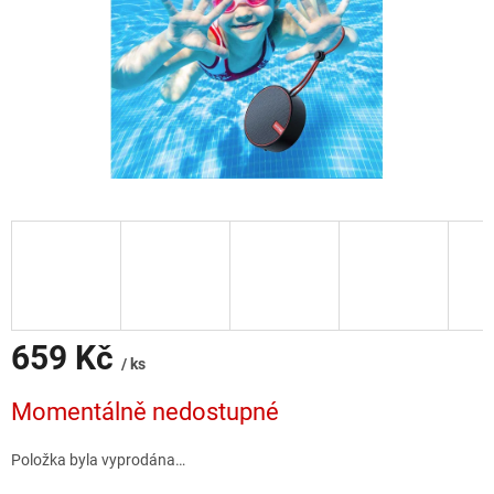
659 Kč
/ ks
Měrná
Momentálně nedostupné
cena:
Položka byla vyprodána…