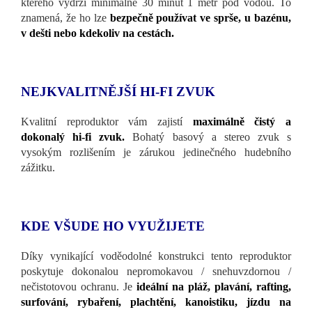
kterého vydrží minimálně 30 minut 1 metr pod vodou. To
znamená, že ho lze
bezpečně používat ve sprše, u bazénu,
v dešti nebo kdekoliv na cestách.
NEJKVALITNĚJŠÍ HI-FI ZVUK
Kvalitní reproduktor vám zajistí
maximálně čistý a
dokonalý hi-fi zvuk.
Bohatý basový a stereo zvuk s
vysokým rozlišením je zárukou jedinečného hudebního
zážitku.
KDE VŠUDE HO VYUŽIJETE
Díky vynikající voděodolné konstrukci tento reproduktor
poskytuje dokonalou nepromokavou / snehuvzdornou /
nečistotovou ochranu. Je
ideální na pláž, plavání, rafting,
surfování, rybaření, plachtění, kanoistiku, jízdu na