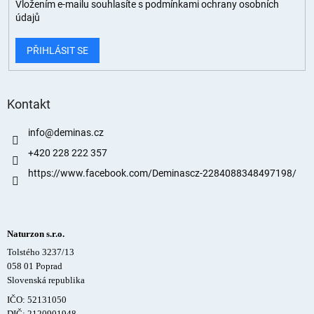
Vložením e-mailu souhlasíte s
podmínkami ochrany osobních
údajů
PŘIHLÁSIT SE
Kontakt
info
@
deminas.cz
+420 228 222 357
https://www.facebook.com/Deminascz-2284088348497198/
Naturzon s.r.o.
Tolstého 3237/13
058 01 Poprad
Slovenská republika
IČO: 52131050
DIČ: 2120901948