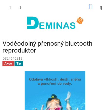
Přejít
NÁKUP
na
obsah
KOŠÍK
Voděodolný přenosný bluetooth
reproduktor
DS24646213
Akce
Tip