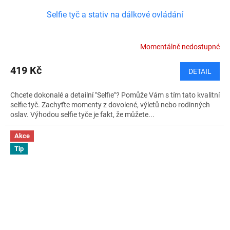
Selfie tyč a stativ na dálkové ovládání
Momentálně nedostupné
419 Kč
DETAIL
Chcete dokonalé a detailní "Selfie"? Pomůže Vám s tím tato kvalitní
selfie tyč. Zachyťte momenty z dovolené, výletů nebo rodinných
oslav. Výhodou selfie tyče je fakt, že můžete...
Akce
Tip