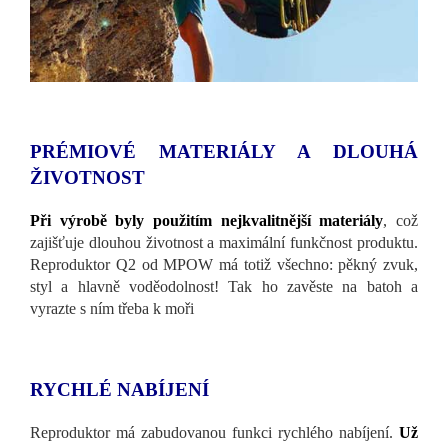
PRÉMIOVÉ MATERIÁLY A DLOUHÁ
ŽIVOTNOST
Při výrobě byly použitím nejkvalitnější materiály
, což
zajišťuje dlouhou životnost a maximální funkčnost produktu.
Reproduktor Q2 od MPOW má totiž všechno: pěkný zvuk,
styl a hlavně voděodolnost! Tak ho zavěste na batoh a
vyrazte s ním třeba k moři
RYCHLÉ NABÍJENÍ
Reproduktor má zabudovanou funkci rychlého nabíjení.
Už