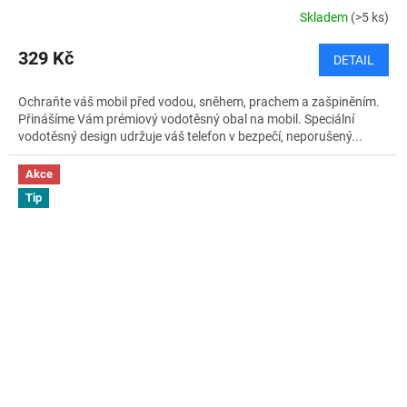
Skladem
(>5 ks)
329 Kč
DETAIL
Ochraňte váš mobil před vodou, sněhem, prachem a zašpiněním.
Přinášíme Vám prémiový vodotěsný obal na mobil. Speciální
vodotěsný design udržuje váš telefon v bezpečí, neporušený...
Akce
Tip