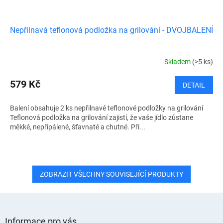
Nepřilnavá teflonová podložka na grilování - DVOJBALENÍ
Skladem
(>5 ks)
579 Kč
DETAIL
Balení obsahuje 2 ks nepřilnavé teflonové podložky na grilování
Teflonová podložka na grilování zajistí, že vaše jídlo zůstane
měkké, nepřipálené, šťavnaté a chutné. Při...
ZOBRAZIT VŠECHNY SOUVISEJÍCÍ PRODUKTY
Z
á
Informace pro vás