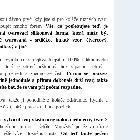
sou dávno pryč, kdy jste si pro koláče různých tvarů
koupit mnoho forem.
Vše, co potřebujete teď, je
nná tvarovací silikonová forma, která může být
ně tvarovaná - srdíčko, kulatý vzor, čtvercový,
níkový a jiné.
e vyrobena z nejkvalitnějšího 100% silikonového
, který je zdraví neškodný, bez zápachu, šetrný k
mu prostředí a snadno se čistí.
Forma se používá
ně jednoduše a přitom dokonale drží tvar, takže
íte bát, že se vám při pečení rozpadne.
ivá, takže ji pohodlně z koláče odstraníte. Rychle a
 čistí, takže práce s ní bude požitek.
i vytvořit svůj vlastní originální a jedinečný tvar.
S
dinečnou formou ušetříte. Množství peněz za různé
 ještě více úložného místa.
Od teď bude pečení