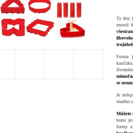
Ty dny j
museli 
všestra
libovol
trojúhel
Forma j
kaučuku
životní
mimořád
se nemus
Je nelep
snadno se
Můžete s
touto je
formy a