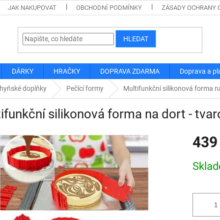
JAK NAKUPOVAT
OBCHODNÍ PODMÍNKY
ZÁSADY OCHRANY 
HLEDAT
DÁRKY
HRAČKY
DOPRAVA ZDARMA
Doprava a pl
hyňské doplňky
Pečící formy
Multifunkční silikonová forma na
ifunkční silikonová forma na dort - tva
439
Měrná
Skla
cena: