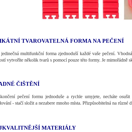
IKÁTNÍ TVAROVATELNÁ FORMA NA PEČENÍ
 jedinečná multifunkční forma zjednoduší každé vaše pečení. Vhodná 
ostí vytvoříte několik tvarů s pomocí pouze této formy. Je mimořádně sk
ADNÉ ČIŠTĚNÍ
končení pečení formu jednoduše a rychle umyjete, necháte osušit
dování - stačí složit a nezabere mnoho místa. Přizpůsobitelná na různé 
JKVALITNĚJŠÍ MATERIÁLY