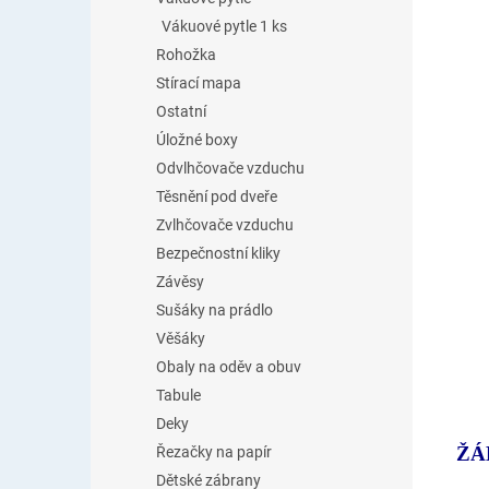
Vákuové pytle 1 ks
Rohožka
Stírací mapa
Ostatní
Úložné boxy
Odvlhčovače vzduchu
Těsnění pod dveře
Zvlhčovače vzduchu
Bezpečnostní kliky
Závěsy
Sušáky na prádlo
Věšáky
Obaly na oděv a obuv
Tabule
Deky
ŽÁ
Řezačky na papír
Dětské zábrany