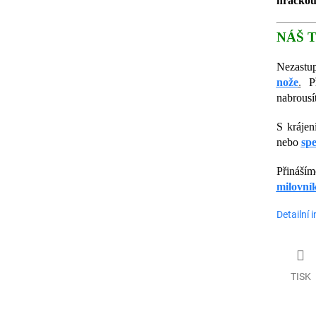
hračkou
NÁŠ T
Nezastup
nože
.
P
nabrousí
S kráje
nebo
spe
Přináší
milovní
Detailní 
TISK