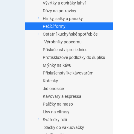
Vývrtky a otvíráky lahví
Dózy na potraviny
Hrnky, šálky a panáky
Pečící formy
Ostatní kuchyňské spotřebiče
Výrobníky popcornu
Příslušenství pro lednice
Protiskluzové podložky do šuplíku
Mlýnky na kávu
Příslušenství ke kávovarům
Kořenky
Jídlonosiče
Kávovary a espressa
Paličky na maso
Lisy na citrusy
Svářečky fólií
Sáčky do vakuovačky