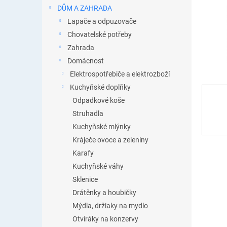
n
DŮM A ZAHRADA
e
Lapače a odpuzovače
l
Chovatelské potřeby
Zahrada
Domácnost
Elektrospotřebiče a elektrozboží
Kuchyňské doplňky
Odpadkové koše
Struhadla
Kuchyňské mlýnky
Kráječe ovoce a zeleniny
Karafy
Kuchyňské váhy
Sklenice
Drátěnky a houbičky
Mýdla, držiaky na mydlo
Otvíráky na konzervy