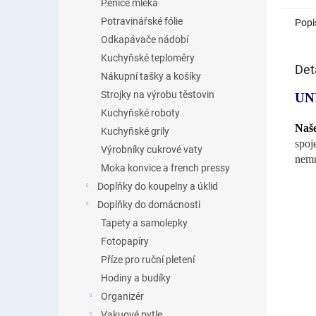
Pěniče mléka
Potravinářské fólie
Popi
Odkapávače nádobí
Kuchyňské teploměry
Det
Nákupní tašky a košíky
Strojky na výrobu těstovin
UN
Kuchyňské roboty
Naše
Kuchyňské grily
spoj
Výrobníky cukrové vaty
nemu
Moka konvice a french pressy
Doplňky do koupelny a úklid
Doplňky do domácnosti
Tapety a samolepky
Fotopapíry
Příze pro ruční pletení
Hodiny a budíky
Organizér
Vakuové pytle