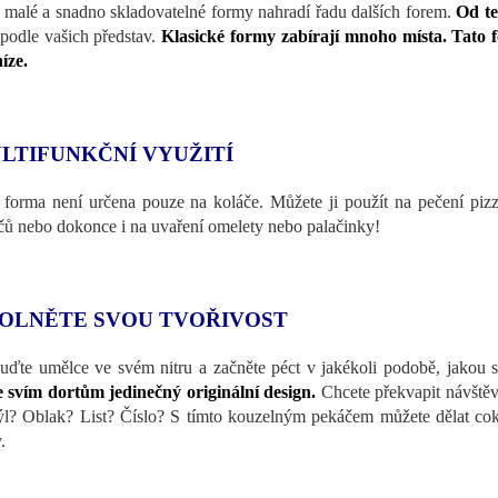
 malé a snadno skladovatelné formy nahradí řadu dalších forem.
Od te
 podle vašich představ.
Klasické formy zabírají mnoho místa. Tato f
níze.
LTIFUNKČNÍ VYUŽITÍ
 forma není určena pouze na koláče. Můžete ji použít na pečení pizz
čů nebo dokonce i na uvaření omelety nebo palačinky!
OLNĚTE SVOU TVOŘIVOST
uďte umělce ve svém nitru a začněte péct v jakékoli podobě, jakou s
e svím dortům jedinečný originální design.
Chcete překvapit návštěv
l? Oblak? List? Číslo? S tímto kouzelným pekáčem můžete dělat cok
.