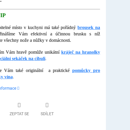
.
IP
itelné místo v kuchyni má také pořádný
brousek na
řinášíme Vám efektivní a účinnou brusku s níž
te všechny nože a nůžky v domácnosti.
ním Vám hravě pomůže unikátní
kráječ na hranolky
ciální sekáček na cibuli
.
me Vám také originální a praktické
pomůcky pro
ky vín
a
.
informace
ZEPTAT SE
SDÍLET