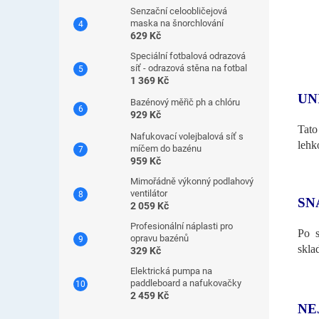
Senzační celoobličejová
maska ​​na šnorchlování
629 Kč
Speciální fotbalová odrazová
síť - odrazová stěna na fotbal
1 369 Kč
UN
Bazénový měřič ph a chlóru
929 Kč
Tato
Nafukovací volejbalová síť s
lehk
míčem do bazénu
959 Kč
Mimořádně výkonný podlahový
ventilátor
SN
2 059 Kč
Profesionální náplasti pro
Po s
opravu bazénů
skla
329 Kč
Elektrická pumpa na
paddleboard a nafukovačky
2 459 Kč
NE