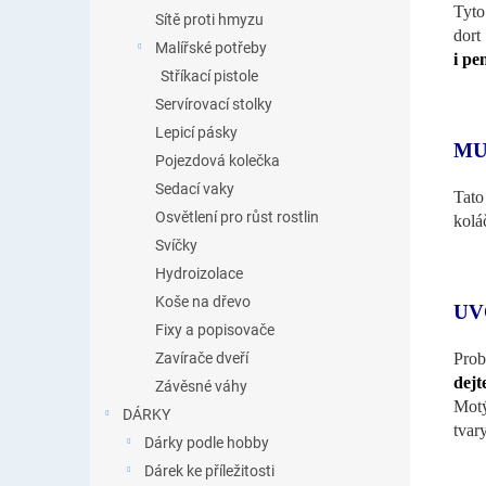
Tyto
Sítě proti hmyzu
dort
Malířské potřeby
i pe
Stříkací pistole
Servírovací stolky
Lepicí pásky
MU
Pojezdová kolečka
Sedací vaky
Tato
Osvětlení pro růst rostlin
kolá
Svíčky
Hydroizolace
Koše na dřevo
UV
Fixy a popisovače
Prob
Zavírače dveří
dejt
Závěsné váhy
Motý
DÁRKY
tvary
Dárky podle hobby
Dárek ke příležitosti