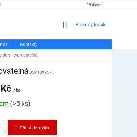
OSOBNÍCH ÚDAJŮ
REKLAMACE A VRÁCENÍ
Přihlášení
DOPRAVA A PLATBA
NÁKUPNÍ
Prázdný košík
KOŠÍK
atba
Kontakty
 dort - tvarovatelná
rovatelná
DS71899571
 Kč
/ ks
dem
(>5 ks)
Přidat do košíku