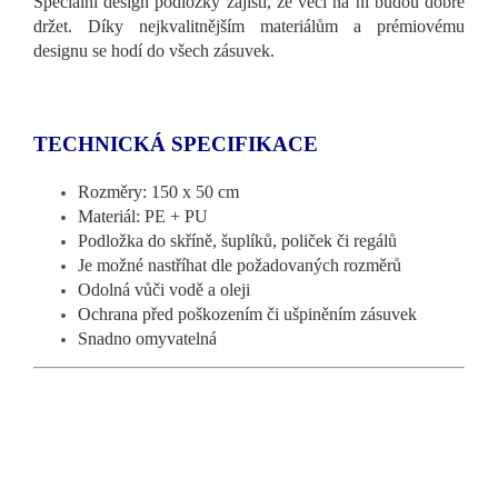
Speciální design podložky zajistí, že věci na ní budou dobře
držet. Díky nejkvalitnějším materiálům a prémiovému
designu se hodí do všech zásuvek.
TECHNICKÁ SPECIFIKACE
Rozměry: 150 x 50 cm
Materiál: PE + PU
Podložka do skříně, šuplíků, poliček či regálů
Je možné nastříhat dle požadovaných rozměrů
Odolná vůči vodě a oleji
Ochrana před poškozením či ušpiněním zásuvek
Snadno omyvatelná