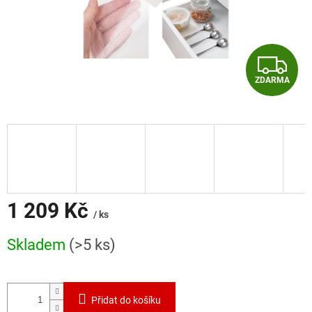
Z
ZDARMA
D
A
R
M
A
1 209 Kč
/ ks
Měrná
Skladem
(>5 ks)
cena:
Přidat do košíku