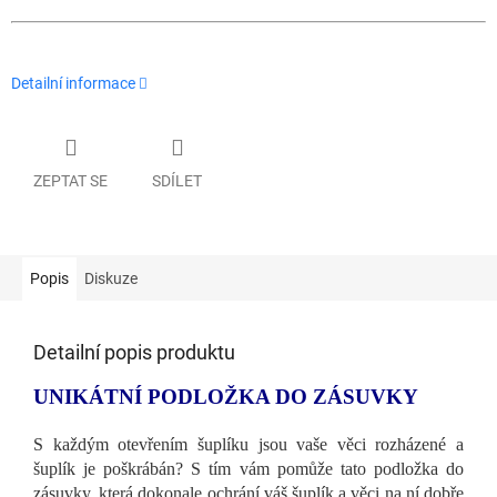
Detailní informace
ZEPTAT SE
SDÍLET
Popis
Diskuze
Detailní popis produktu
UNIKÁTNÍ PODLOŽKA DO ZÁSUVKY
S každým otevřením šuplíku jsou vaše věci rozházené a
šuplík je poškrábán? S tím vám pomůže tato podložka do
zásuvky, která dokonale ochrání váš šuplík a věci na ní dobře