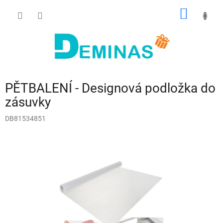
Přejít
NÁKUP
na
obsah
KOŠÍK
PĚTBALENÍ - Designová podložka do
zásuvky
DB81534851