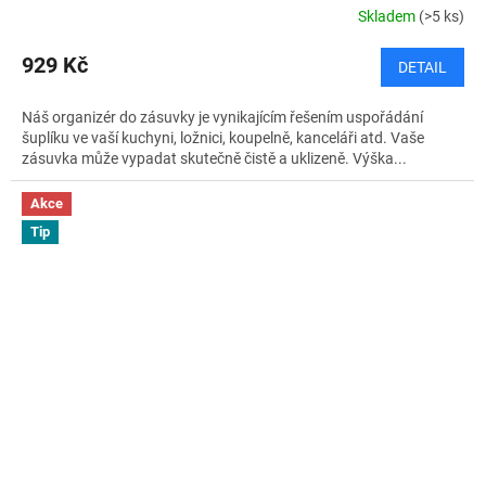
Skladem
(>5 ks)
929 Kč
DETAIL
Náš organizér do zásuvky je vynikajícím řešením uspořádání
šuplíku ve vaší kuchyni, ložnici, koupelně, kanceláři atd. Vaše
zásuvka může vypadat skutečně čistě a uklizeně. Výška...
Akce
Tip