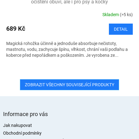
očištění obuvi, ale i pro psy a kočky
Skladem
(>5 ks)
689 Kč
DETAIL
Magická rohožka účinně a jednoduše absorbuje nečistoty,
mastnotu, vodu, zachycuje špínu, vlhkost, chrání vaši podlahu a
koberce před nepořádkem a poškozením. Je vyrobena ze...
ZOBRAZIT VŠECHNY SOUVISEJÍCÍ PRODUKTY
Z
á
Informace pro vás
p
a
Jak nakupovat
t
Obchodní podmínky