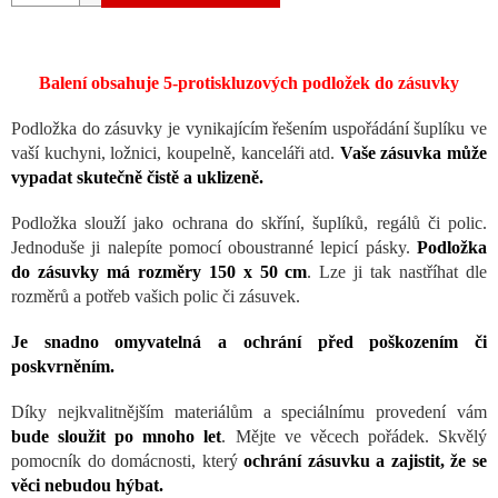
Balení obsahuje 5-protiskluzových podložek do zásuvky
Podložka do zásuvky je vynikajícím řešením uspořádání šuplíku ve
vaší kuchyni, ložnici, koupelně, kanceláři atd.
Vaše zásuvka může
vypadat skutečně čistě a uklizeně.
Podložka slouží jako ochrana do skříní, šuplíků, regálů či polic.
Jednoduše ji nalepíte pomocí oboustranné lepicí pásky.
Podložka
do zásuvky má rozměry 150 x 50 cm
. Lze ji tak nastříhat dle
rozměrů a potřeb vašich polic či zásuvek.
Je snadno omyvatelná a ochrání před poškozením či
poskvrněním.
Díky nejkvalitnějším materiálům a speciálnímu provedení vám
bude sloužit po mnoho let
. Mějte ve věcech pořádek. Skvělý
pomocník do domácnosti, který
ochrání zásuvku a zajistit, že se
věci nebudou hýbat.