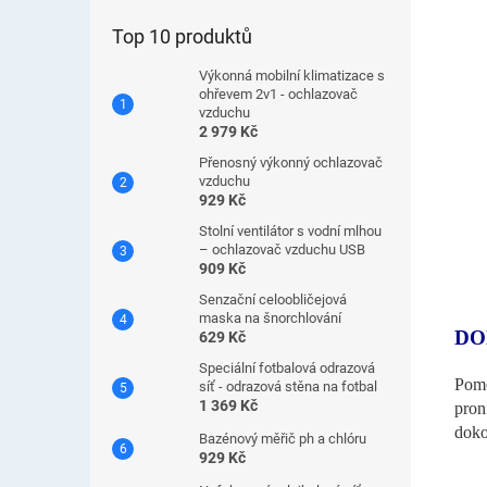
Top 10 produktů
Výkonná mobilní klimatizace s
ohřevem 2v1 - ochlazovač
vzduchu
2 979 Kč
Přenosný výkonný ochlazovač
vzduchu
929 Kč
Stolní ventilátor s vodní mlhou
– ochlazovač vzduchu USB
909 Kč
Senzační celoobličejová
maska ​​na šnorchlování
DO
629 Kč
Speciální fotbalová odrazová
Pomo
síť - odrazová stěna na fotbal
1 369 Kč
pron
doko
Bazénový měřič ph a chlóru
929 Kč