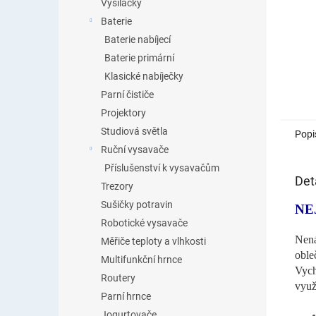
Vysílačky
Baterie
Baterie nabíjecí
Baterie primární
Klasické nabíječky
Parní čističe
Projektory
Studiová světla
Popi
Ruční vysavače
Příslušenství k vysavačům
Det
Trezory
Sušičky potravin
NE
Robotické vysavače
Nená
Měřiče teploty a vlhkosti
obl
Multifunkční hrnce
Vych
Routery
využ
Parní hrnce
Jogurtovače