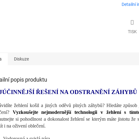
Detailní 
TISK
s
Diskuze
ailní popis produktu
JÚČINNĚJŠÍ ŘEŠENÍ NA ODSTRANĚNÍ ZÁHYBŮ
vidíte žehlení košil a jiných oděvů plných záhybů? Hledáte způsob j
ečení?
Vyzkoušejte nejmodernější technologii v žehlení s tí
utnejte si pohodlnost a dokonalost žehlení se kterým máte jistotu ž
ít i na oživení oblečení.
Vodorovná a svislá pára