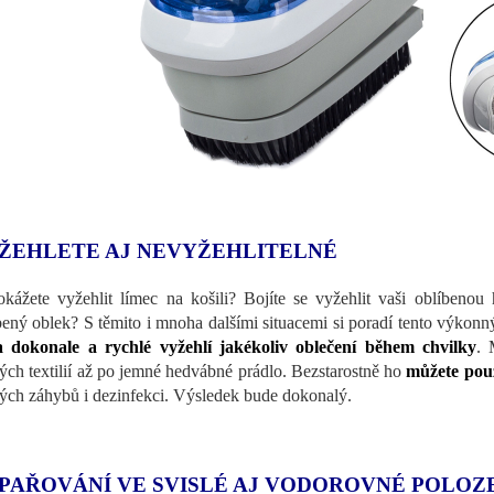
ŽEHLETE AJ NEVYŽEHLITELNÉ
kážete vyžehlit límec na košili? Bojíte se vyžehlit vaši oblíbenou
bený oblek? S těmito i mnoha dalšími situacemi si poradí tento výkonn
 dokonale a rychlé vyžehlí jakékoliv oblečení během chvilky
. 
ých textilií až po jemné hedvábné prádlo. Bezstarostně ho
můžete pou
ých záhybů i dezinfekci. Výsledek bude dokonalý.
PAŘOVÁNÍ VE SVISLÉ AJ VODOROVNÉ POLOZ