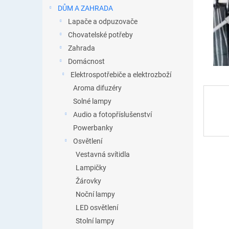
n
DŮM A ZAHRADA
e
Lapače a odpuzovače
l
Chovatelské potřeby
Zahrada
Domácnost
Elektrospotřebiče a elektrozboží
Aroma difuzéry
Solné lampy
Audio a fotopříslušenství
Powerbanky
Osvětlení
Vestavná svítidla
Lampičky
Žárovky
Noční lampy
LED osvětlení
Stolní lampy