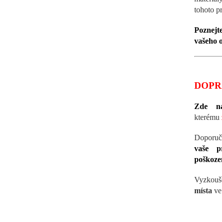
tohoto p
Poznejt
vašeho o
DOPR
Zde na
kterému
Doporuč
vaše p
poškoze
Vyzkouš
místa
ve 