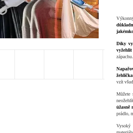
Výkonný
důkladn
jakémkol
Díky vy
vyžehlit
zápachu.
Napařov
žehlička
vzít všu
Můžete s
neožehlí
úžasně n
prádlo, m
Vysoký 
materiál