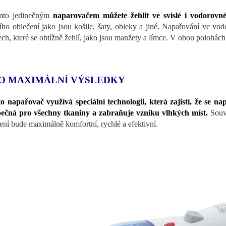
mto jedinečným
naparovačem můžete žehlit ve svislé i vodorovné
cího oblečení jako jsou košile, šaty, obleky a jiné. Napařování ve v
ech, které se obtížně žehlí, jako jsou manžety a límce. V obou polohách
O MAXIMÁLNÍ VÝSLEDKY
o napařovač využívá speciální technologii, která zajistí, že se na
ečná pro všechny tkaniny a zabraňuje vzniku vlhkých míst.
Souv
ení bude maximálně komfortní, rychlé a efektivní.