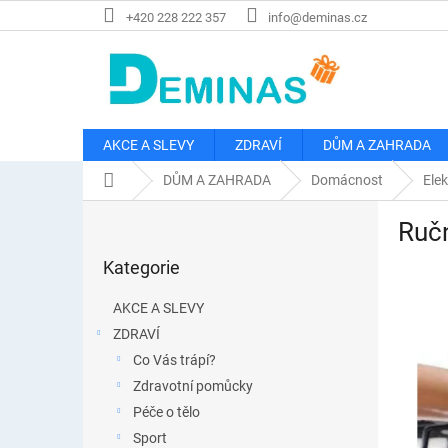
Přejít
+420 228 222 357
info@deminas.cz
na
obsah
AKCE A SLEVY
ZDRAVÍ
DŮM A ZAHRADA
Domů
DŮM A ZAHRADA
Domácnost
Elek
P
Ruč
o
Přeskočit
s
Kategorie
kategorie
t
r
AKCE A SLEVY
a
ZDRAVÍ
n
Co Vás trápí?
n
í
Zdravotní pomůcky
p
Péče o tělo
a
Sport