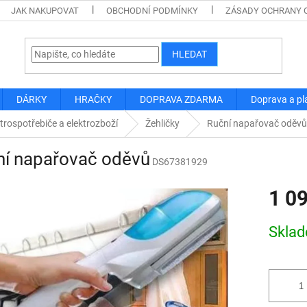
JAK NAKUPOVAT
OBCHODNÍ PODMÍNKY
ZÁSADY OCHRANY 
HLEDAT
DÁRKY
HRAČKY
DOPRAVA ZDARMA
Doprava a pl
trospotřebiče a elektrozboží
Žehličky
Ruční napařovač oděvů
ní napařovač oděvů
DS67381929
1 0
Měrná
Skla
cena: