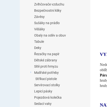
Zvlhčovače vzduchu
Bezpečnostní kliky
Závěsy
Sušáky na prádlo
Věšáky
Obaly na oděv a obuv
Tabule
Deky
VY
Řezačky na papír
Dětské zábrany
Nedo
Sítě proti hmyzu
oblí
Malířské potřeby
Pára
Stříkací pistole
hrub
Servírovací stolky
hrub
Lepicí pásky
Pojezdová kolečka
Sedací vaky
NA