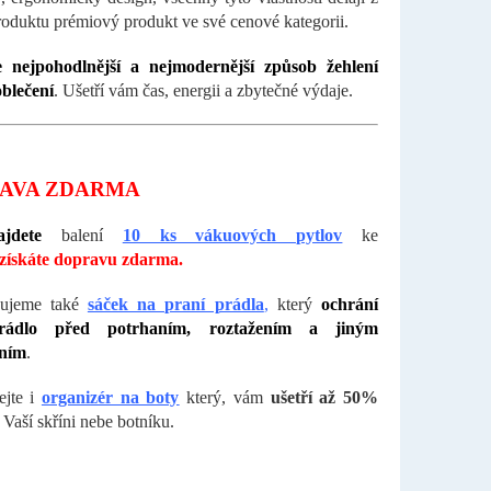
roduktu prémiový produkt ve své cenové kategorii.
e nejpohodlnější a nejmodernější způsob žehlení
blečení
. Ušetří vám čas, energii a zbytečné výdaje.
AVA ZDARMA
jdete
balení
10 ks vákuových pytlov
ke
získáte
dopravu zdarma.
ujeme také
sáček na praní prádla
,
který
ochrání
rádlo před potrhaním, roztažením a jiným
ním
.
ejte i
organizér na boty
který, vám
ušetří až 50%
Vaší skříni nebe botníku.