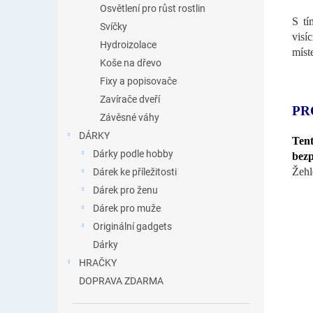
Osvětlení pro růst rostlin
S tí
Svíčky
visí
Hydroizolace
míst
Koše na dřevo
Fixy a popisovače
Zavírače dveří
PR
Závěsné váhy
DÁRKY
Tent
Dárky podle hobby
bezp
Žehl
Dárek ke příležitosti
Dárek pro ženu
Dárek pro muže
Originální gadgets
Dárky
HRAČKY
DOPRAVA ZDARMA