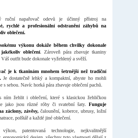
 ruční napařovač odevů je účinný přístroj na
é, rychlé a profesionální odstranění záhybů na
iv oblečení.
sokému výkonu dokáže během chvilky dokonale
 jakékoliv oblečení
. Zároveň pára zbavuje tkaniny
 Váš outfit bude dokonale vyžehlený a svěží.
ač je k tkaninám mnohem šetrnější než tradiční
.
Je dostatečně lehký a kompaktní, abyste ho mohli
de s sebou. Navíc horká pára zbavuje oblečení pachů.
 ním žehlit i oblečení, které s klasickou žehličkou
te jako jsou různé róby či svatební šaty.
Funguje
a záclony, závěsy,
čalounění, koberce, ubrusy, ložní
atrace, polštář a každé jiné oblečení.
výkon, patentovaná technologie, nejkvalitnější
y, ergonomický design, všechny tyto vlastnosti dělají z