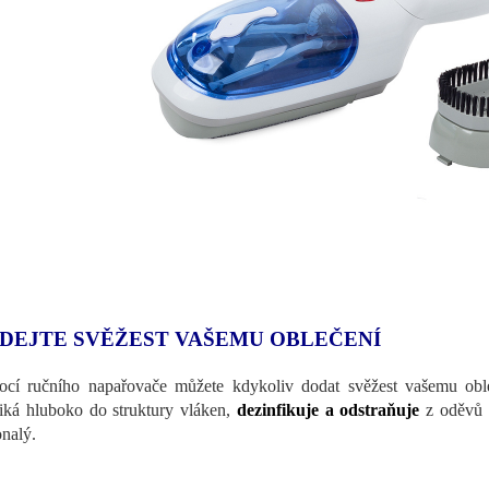
DEJTE SVĚŽEST VAŠEMU OBLEČENÍ
cí ručního napařovače můžete kdykoliv dodat svěžest vašemu obl
iká hluboko do struktury vláken,
dezinfikuje a odstraňuje
z oděvů n
nalý.