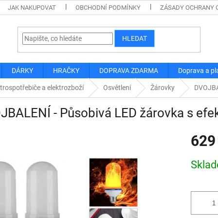
JAK NAKUPOVAT
OBCHODNÍ PODMÍNKY
ZÁSADY OCHRANY 
HLEDAT
DÁRKY
HRAČKY
DOPRAVA ZDARMA
Doprava a pl
trospotřebiče a elektrozboží
Osvětlení
Žárovky
DVOJBAL
JBALENÍ - Působivá LED žárovka s ef
629
Měrná
Skla
cena: