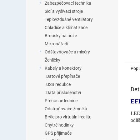
Zabezpečovací technika
Šicí a vyšívací stroje
Teplovzdušné ventilátory
Chladiče a klimatizace
Brousky na nože
Mikronářadí
Odšťavňovače a mixéry
Žehličky
Kabely a konektory
Popi
Datové přepínače
USB redukce
Det
Data příslušenství
EF
Přenosné lednice
Odstraňovače žmolků
LED 
Brýle pro virtuální realitu
odli
Chytré hodinky
GPS přijímače