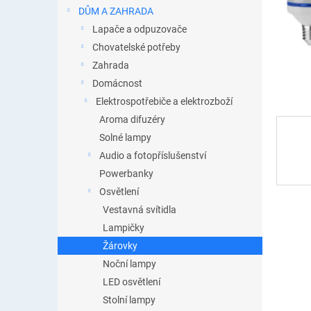
n
DŮM A ZAHRADA
e
Lapače a odpuzovače
l
Chovatelské potřeby
Zahrada
Domácnost
Elektrospotřebiče a elektrozboží
Aroma difuzéry
Solné lampy
Audio a fotopříslušenství
Powerbanky
Osvětlení
Vestavná svítidla
Lampičky
Žárovky
Noční lampy
LED osvětlení
Stolní lampy