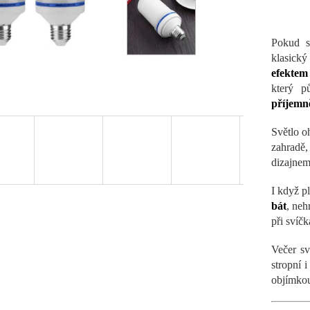
Pokud s
klasický
efektem
který p
příjemn
Světlo 
zahradě
dizajne
I když 
bát
, neh
při svíčk
Večer sv
stropní 
objímko