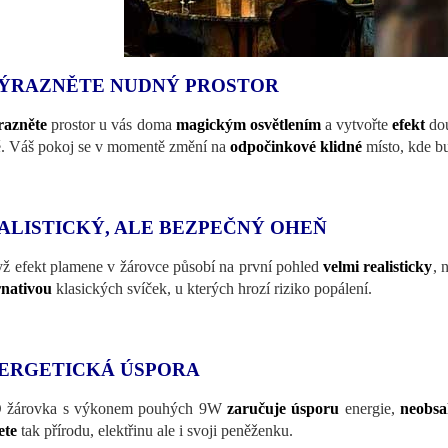
ÝRAZNĚTE NUDNÝ PROSTOR
razněte
prostor u vás doma
magickým osvětlením
a vytvořte
efekt
dou
. Váš pokoj se v momentě změní na
odpočinkové klidné
místo, kde bu
ALISTICKÝ, ALE BEZPEČNÝ OHEŇ
yž efekt plamene v žárovce působí na první pohled
velmi realisticky
, 
rnativou
klasických svíček, u kterých hrozí riziko popálení.
ERGETICKÁ ÚSPORA
 žárovka s výkonem pouhých 9W
zaručuje úsporu
energie,
neobsa
ete
tak přírodu, elektřinu ale i svoji peněženku.