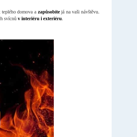
t teplého domova a
zapůsobíte
já na vaši návštěvu.
ch svícnů
v interiéru i exteriéru
.