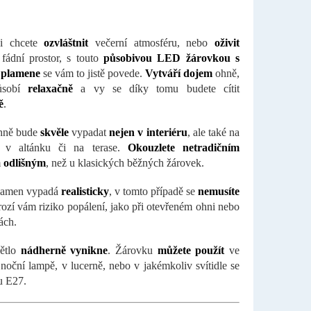
i chcete
ozvláštnit
večerní atmosféru, nebo
oživit
 fádní prostor, s touto
působivou LED žárovkou s
 plamene
se vám to jistě povede.
Vytváří dojem
ohně,
ůsobí
relaxačně
a vy se díky tomu budete cítit
ě
.
ohně bude
skvěle
vypadat
nejen v interiéru
, ale také na
, v altánku či na terase.
Okouzlete netradičním
m
odlišným
, než u klasických běžných žárovek.
plamen vypadá
realisticky
, v tomto případě se
nemusíte
rozí vám riziko popálení, jako při otevřeném ohni nebo
ách.
ětlo
nádherně vynikne
. Žárovku
můžete použít
ve
i noční lampě, v lucerně, nebo v jakémkoliv svítidle se
u E27.