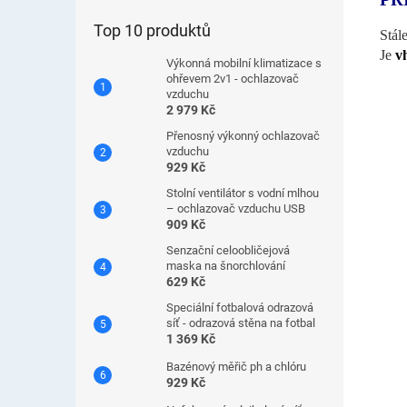
Top 10 produktů
Stál
Je
v
Výkonná mobilní klimatizace s
ohřevem 2v1 - ochlazovač
vzduchu
2 979 Kč
Přenosný výkonný ochlazovač
vzduchu
929 Kč
Stolní ventilátor s vodní mlhou
– ochlazovač vzduchu USB
909 Kč
Senzační celoobličejová
maska ​​na šnorchlování
629 Kč
Speciální fotbalová odrazová
síť - odrazová stěna na fotbal
1 369 Kč
Bazénový měřič ph a chlóru
929 Kč