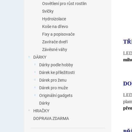
Osvětlení pro růst rostlin
Svíčky
Hydroizolace
Koše na dřevo
Fixy a popisovače
TŘ
Zavírače dveří
Závěsné váhy
LED
DÁRKY
mih
Dárky podle hobby
Dárek ke příležitosti
Dárek pro ženu
DO
Dárek pro muže
LED 
Originální gadgets
plam
Dárky
přeo
HRAČKY
DOPRAVA ZDARMA
PŘ