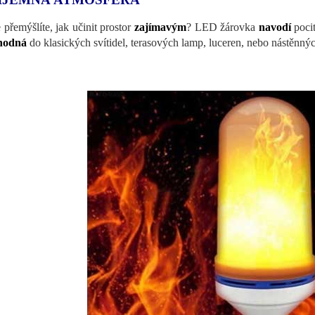
e přemýšlíte, jak učinit prostor
zajímavým
? LED žárovka
navodí
poci
hodná
do klasických svítidel, terasových lamp, luceren, nebo nástěnný