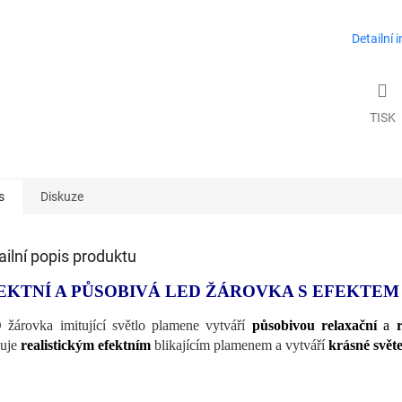
Detailní 
TISK
s
Diskuze
ailní popis produktu
EKTNÍ A PŮSOBIVÁ LED ŽÁROVKA S EFEKTE
žárovka imitující světlo plamene vytváří
působivou relaxační
a
šuje
realistickým efektním
blikajícím plamenem a vytváří
krásné světe