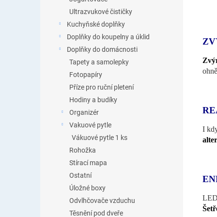
Ultrazvukové čističky
Kuchyňské doplňky
Doplňky do koupelny a úklid
ZV
Doplňky do domácnosti
Zvý
Tapety a samolepky
ohně
Fotopapíry
Příze pro ruční pletení
Hodiny a budíky
RE
Organizér
Vakuové pytle
I kd
Vákuové pytle 1 ks
alte
Rohožka
Stírací mapa
Ostatní
EN
Úložné boxy
LED
Odvlhčovače vzduchu
Šetř
Těsnění pod dveře