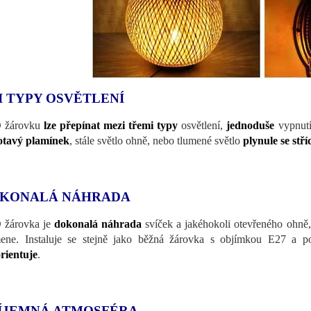
I TYPY OSVĚTLENÍ
 žárovku
lze přepínat mezi třemi typy
osvětlení,
jednoduše
vypnutím
otavý plamínek
, stále světlo ohně, nebo tlumené světlo
plynule se stří
KONALÁ NÁHRADA
žárovka je
dokonalá náhrada
svíček a jakéhokoli otevřeného ohně
ene. Instaluje se stejně jako běžná žárovka s objímkou E27 a po
rientuje
.
ÍJEMNÁ ATMOSFÉRA