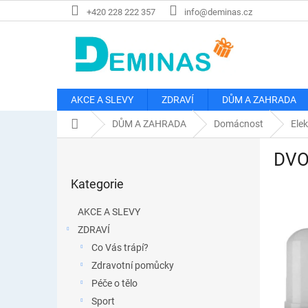
Přejít
+420 228 222 357
info@deminas.cz
na
obsah
AKCE A SLEVY
ZDRAVÍ
DŮM A ZAHRADA
Domů
DŮM A ZAHRADA
Domácnost
Elek
P
DVO
o
Přeskočit
s
Kategorie
kategorie
t
r
AKCE A SLEVY
a
ZDRAVÍ
n
Co Vás trápí?
n
í
Zdravotní pomůcky
p
Péče o tělo
a
Sport