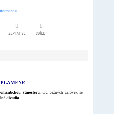
informace
ZEPTAT SE
SDÍLET
M PLAMENE
romantickou atmosféru
. Od běžných žárovek se
lné divadlo
.