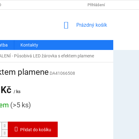
OSOBNÍCH ÚDAJŮ
REKLAMACE A VRÁCENÍ
Přihlášení
DOPRAVA A PLATBA
NÁKUPNÍ
Prázdný košík
KOŠÍK
atba
Kontakty
ENÍ - Působivá LED žárovka s efektem plamene
ektem plamene
DA41066508
 Kč
/ ks
dem
(>5 ks)
Přidat do košíku