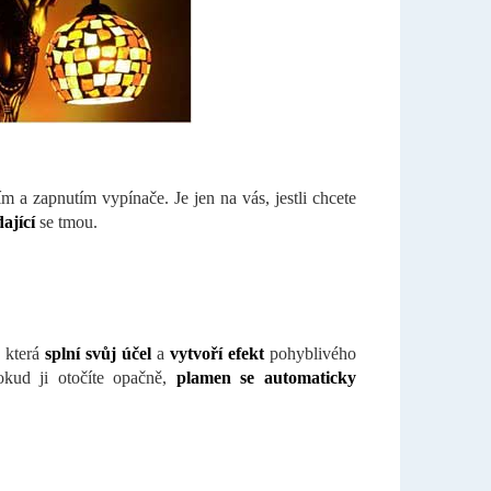
 a zapnutím vypínače. Je jen na vás, jestli chcete
dající
se tmou.
, která
splní svůj účel
a
vytvoří efekt
pohyblivého
kud ji otočíte opačně,
plamen se automaticky