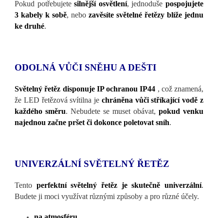
Pokud potřebujete
silnější osvětlení
, jednoduše
pospojujete
3 kabely k sobě
, nebo
zavěsíte světelné řetězy blíže jednu
ke druhé
.
ODOLNÁ VŮČI SNĚHU A DEŠTI
Světelný řetěz disponuje IP ochranou IP44
, což znamená,
že LED řetězová svítilna je
chráněna vůči stříkající vodě z
každého směru
. Nebudete se muset obávat,
pokud venku
najednou začne pršet či dokonce poletovat sníh
.
UNIVERZÁLNÍ SVĚTELNÝ ŘETĚZ
Tento
perfektní světelný řetěz je skutečně univerzální
.
Budete ji moci využívat různými způsoby a pro různé účely.
na atmosféru