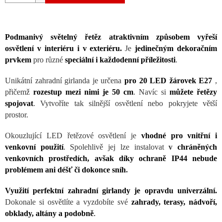
Podmanivý světelný řetěz atraktivním způsobem vyřeší
osvětlení v interiéru i v exteriéru.
Je
jedinečným dekoračním
prvkem
pro různé
speciální i každodenní příležitosti
.
Unikátní zahradní girlanda je určena
pro 20 LED žárovek E27
,
přičemž
rozestup mezi nimi je 50 cm
. Navíc si
můžete řetězy
spojovat
. Vytvoříte tak silnější osvětlení nebo pokryjete větší
prostor.
Okouzlující LED řetězové osvětlení je
vhodné pro vnitřní i
venkovní použití
. Spolehlivě jej lze instalovat
v
chráněných
venkovních prostředích, avšak díky ochraně IP44 nebude
problémem ani déšť či dokonce sníh
.
Využití perfektní zahradní girlandy je opravdu univerzální.
Dokonale si osvětlíte a vyzdobíte své
zahrady, terasy, nádvoří,
obklady, altány a podobně
.