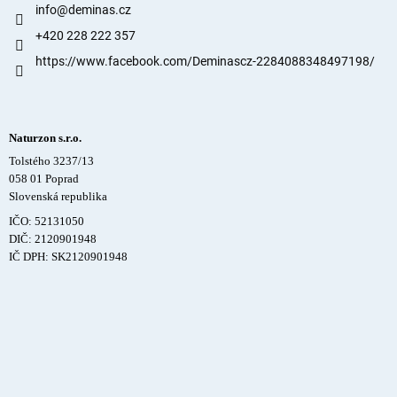
info
@
deminas.cz
+420 228 222 357
https://www.facebook.com/Deminascz-2284088348497198/
Naturzon s.r.o.
Tolstého 3237/13
058 01 Poprad
Slovenská republika
IČO: 52131050
DIČ: 2120901948
IČ DPH: SK2120901948