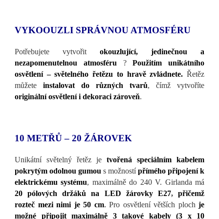
VYKOOUZLI SPRÁVNOU ATMOSFÉRU
Potřebujete vytvořit
okouzlující, jedinečnou a
nezapomenutelnou atmosféru
?
Použitím unikátního
osvětlení – světelného řetězu to hravě zvládnete.
Řetěz
můžete
instalovat do různých tvarů
, čímž vytvoříte
originální osvětlení i dekoraci zároveň
.
10 METŘŮ – 20 ŽÁROVEK
Unikátní světelný řetěz je
tvořená speciálním kabelem
pokrytým odolnou gumou
s možností
přímého připojení k
elektrickému systému
, maximálně do 240 V. Girlanda má
20 pólových držáků na LED žárovky E27
,
přičemž
rozteč mezi nimi je 50 cm
.
Pro osvětlení větších ploch
je
možné připojit maximálně 3 takové kabely (3 x 10