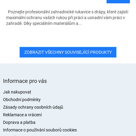
Poznejte profesionální zahradnické rukavice s drápy, které zajistí
maximální ochranu vašich rukou při práci a usnadní vám práci v
zahradě. Díky speciálním materiálům a...
ZOBRAZIT VŠECHNY SOUVISEJÍCÍ PRODUKTY
Z
á
Informace pro vás
p
a
Jak nakupovat
t
Obchodní podmínky
í
Zásady ochrany osobních údajů
Reklamace a vrácení
Doprava a platba
Informace o používání souborů cookies