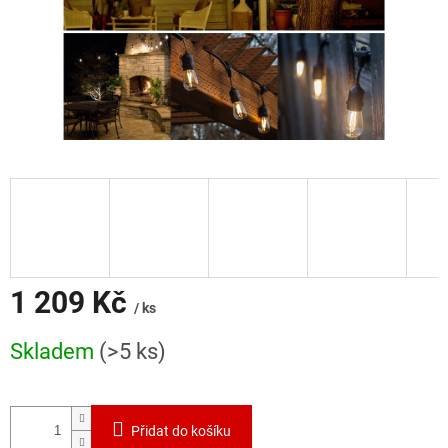
1 209 Kč
/ ks
Měrná
Skladem
(>5 ks)
cena:
Přidat do košíku