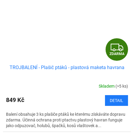
Z
ZDARMA
D
TROJBALENÍ - Plašič ptáků - plastová maketa havrana
A
R
Skladem
(>5 ks)
M
849 Kč
DETAIL
A
Balení obsahuje 3 ks plašiče ptáků ke kterému získáváte dopravu
zdarma. Účinná ochrana proti ptactvu plastový havran funguje
jako odpuzovač, holubů, špačků, kosů vlaštovek a...