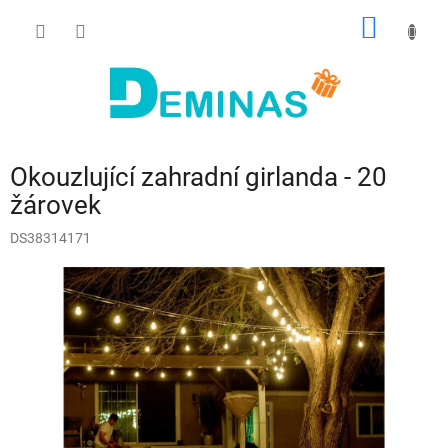
Přejít
NÁKUP
na
obsah
KOŠÍK
Okouzlující zahradní girlanda - 20
žárovek
DS38314171