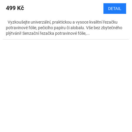
499 Kč
DETAIL
Vyzkoušejte univerzální, praktickou a vysoce kvalitní řezačku
potravinové fólie, pečicího papíru či alobalu. Vše bez zbytečného
plýtvání! Senzační řezačka potravinové fólie,...