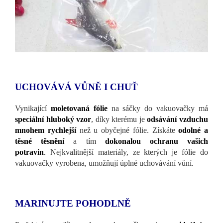
UCHOVÁVÁ VŮNĚ I CHUŤ
Vynikající
moletovaná fólie
na sáčky do vakuovačky má
speciální hluboký vzor
, ​​díky kterému je
ods
á
v
á
n
í
vzduchu
mnohem rychlej
ší
než u obyčejné fólie. Získáte
odoln
é
a
t
ě
sn
é
t
ě
sn
ě
n
í
a tím
dokonalou ochranu va
š
ich
potravin
.
Nejkvalitnější materiály, ze kterých je fólie do
vakuovačky vyrobena, umožňují úplné uchovávání vůní.
MARINUJTE POHODLNĚ