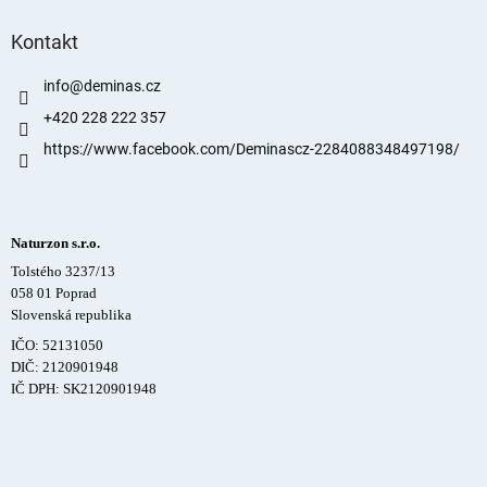
Kontakt
info
@
deminas.cz
+420 228 222 357
https://www.facebook.com/Deminascz-2284088348497198/
Naturzon s.r.o.
Tolstého 3237/13
058 01 Poprad
Slovenská republika
IČO: 52131050
DIČ: 2120901948
IČ DPH: SK2120901948