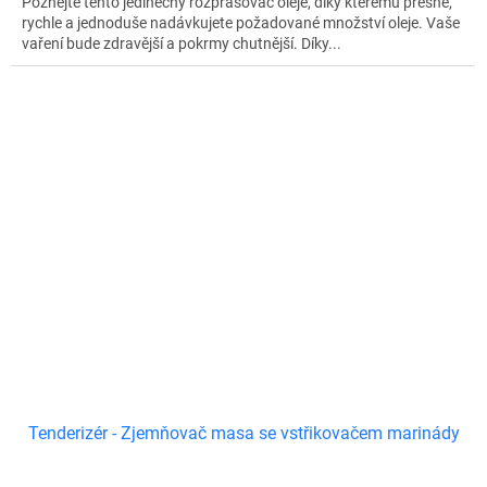
Poznejte tento jedinečný rozprašovač oleje, díky kterému přesně,
rychle a jednoduše nadávkujete požadované množství oleje. Vaše
vaření bude zdravější a pokrmy chutnější. Díky...
Tenderizér - Zjemňovač masa se vstřikovačem marinády