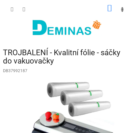
Přejít
NÁKUP
na
obsah
KOŠÍK
TROJBALENÍ - Kvalitní fólie - sáčky
do vakuovačky
DB37992187