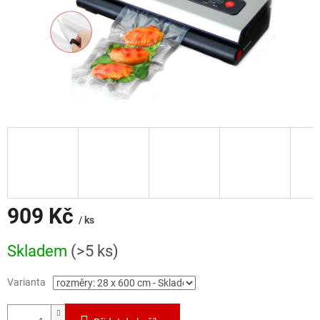
909 Kč
/ ks
Měrná
Skladem
(>5 ks)
cena:
Varianta