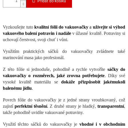
Přidat do košíku
Vyzkoušejte tuto
kvalitní fólii do vakuovačky
a
užívejte si výhod
vakuového balení potravin i nadále
v úžasné kvalitě. Potraviny si
uchovají čerstvost, svoji chuť i vůni.
Využitím praktických sáčků do vakuovačky zvládnete také
marinování masa jako profesionál.
Z této fólie si jednoduše, pohodlně a rychle vytvoříte
sáčky do
vakuovačky o rozměrech, jaké zrovna potřebujete
.
Díky své
vysoké kvalitě materiálu se
dokáže přizpůsobit jakémukoli
balenému jídlu
.
Povrch fólie do vakuovačky je z jedné strany vroubkovaný, což
zajistí
perfektní těsnění
.
Z druhé strany je hladký,
transparentní
,
takže pohodlně uvidíte vakuované potraviny.
Využití těchto sáčků do vakuovačky je
vhodné i v obchodním