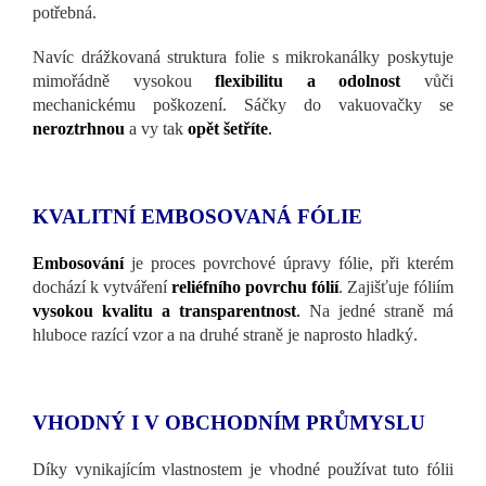
potřebná.
Navíc drážkovaná struktura folie s mikrokanálky poskytuje
mimořádně vysokou
flexibilitu a odolnost
vůči
mechanickému poškození. Sáčky do vakuovačky se
neroztrhnou
a vy tak
opět šetříte
.
KVALITNÍ EMBOSOVANÁ FÓLIE
Embosování
je proces povrchové úpravy fólie, při kterém
dochází k vytváření
reliéfního povrchu fólií
. Zajišťuje fóliím
vysokou kvalitu a transparentnost
.
Na jedné straně má
hluboce razící vzor a na druhé straně je naprosto hladký.
VHODNÝ I V OBCHODNÍM PRŮMYSLU
Díky vynikajícím vlastnostem je vhodné používat tuto fólii