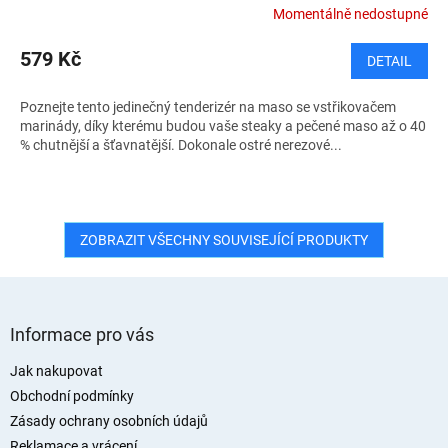
Momentálně nedostupné
579 Kč
DETAIL
Poznejte tento jedinečný tenderizér na maso se vstřikovačem
marinády, díky kterému budou vaše steaky a pečené maso až o 40
% chutnější a šťavnatější. Dokonale ostré nerezové...
ZOBRAZIT VŠECHNY SOUVISEJÍCÍ PRODUKTY
Z
á
Informace pro vás
p
a
Jak nakupovat
t
Obchodní podmínky
í
Zásady ochrany osobních údajů
Reklamace a vrácení