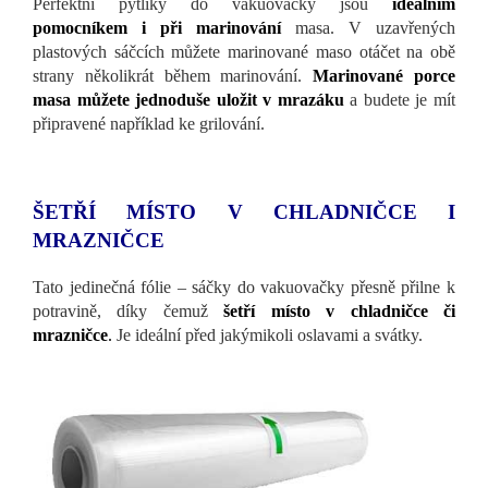
Perfektní pytlíky do vakuovačky jsou
ideálním
pomocníkem i při marinování
masa. V uzavřených
plastových sáčcích můžete marinované maso otáčet na obě
strany několikrát během marinování.
Marinované porce
masa můžete jednoduše uložit v mrazáku
a budete je mít
připravené například ke grilování.
ŠETŘÍ MÍSTO V CHLADNIČCE I
MRAZNIČCE
Tato jedinečná fólie – sáčky do vakuovačky přesně přilne k
potravině, díky čemuž
šetří místo v chladničce či
mrazničce
.
Je ideální před jakýmikoli oslavami a svátky.