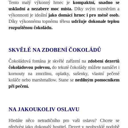
Tento malý výkonný hrnec je
kompaktní, snadno se
uskladní a nezabere moc místa.
Díky svým rozměrům a
výkonnosti je ideální
jako domácí hrnec i pro méně osob.
Díky výkonnému topnému tělesu
udržuje dokonale teplou
rozpuštěnou čokoládu.
SKVĚLÉ NA ZDOBENÍ ČOKOLÁDŮ
Čokoládová fontána je skvělé zařízení na
zdobení dezertů
čokoládovou polevou,
do tekuté čokolády můžete namáčet i
kornouty na zmrzlinu, oplatky, sušenky, vlastní pečené
koláče nebo marshmallow. Stane se
nedílným pomocníkem
při pečení.
NA JAKOUKOLIV OSLAVU
Hledáte něco netradičního pro vaši oslavu? Chcete se
předvést jako dokonalý hostitel. Dezert v neobvyklé podobě