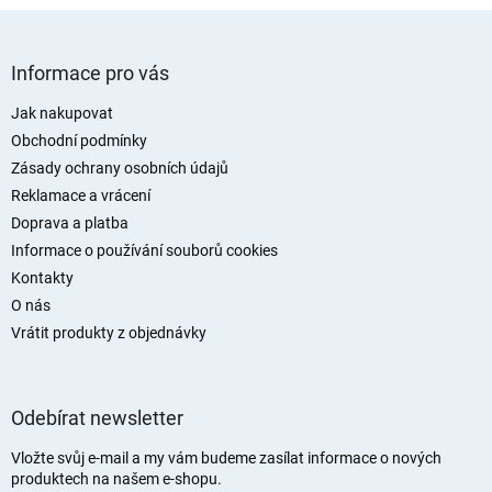
Z
á
Informace pro vás
p
a
Jak nakupovat
t
Obchodní podmínky
í
Zásady ochrany osobních údajů
Reklamace a vrácení
Doprava a platba
Informace o používání souborů cookies
Kontakty
O nás
Vrátit produkty z objednávky
Odebírat newsletter
Vložte svůj e-mail a my vám budeme zasílat informace o nových
produktech na našem e-shopu.