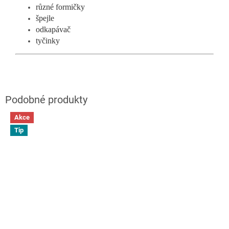
různé formičky
špejle
odkapávač
tyčinky
Akce
Tip