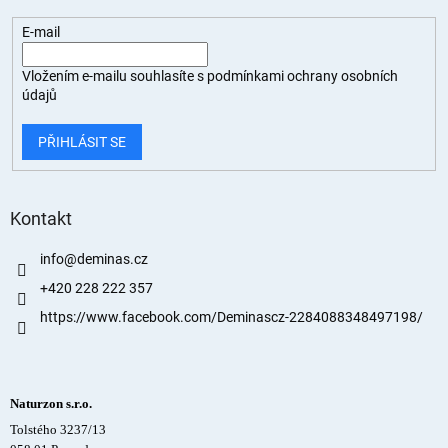
E-mail
Vložením e-mailu souhlasíte s
podmínkami ochrany osobních
údajů
PŘIHLÁSIT SE
Kontakt
info
@
deminas.cz
+420 228 222 357
https://www.facebook.com/Deminascz-2284088348497198/
Naturzon s.r.o.
Tolstého 3237/13