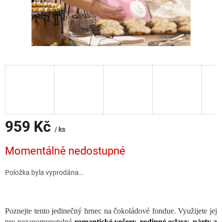
959 Kč
/ ks
Měrná
Momentálně nedostupné
cena:
Položka byla vyprodána…
Poznejte tento jedinečný hrnec na čokoládové fondue. Využijete jej
pro nezapomenutelné
romantické večery, rodinné oslavy, párty a