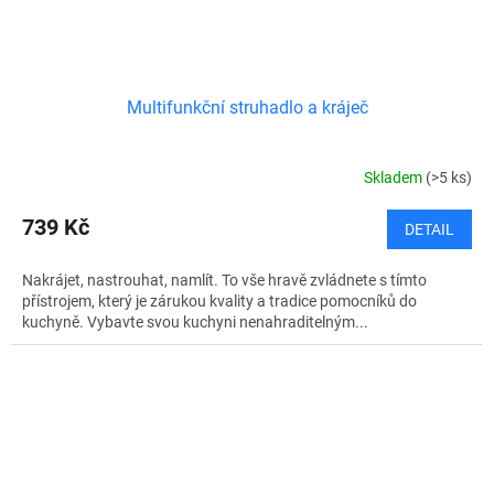
Multifunkční struhadlo a kráječ
Skladem
(>5 ks)
739 Kč
DETAIL
Nakrájet, nastrouhat, namlít. To vše hravě zvládnete s tímto
přístrojem, který je zárukou kvality a tradice pomocníků do
kuchyně. Vybavte svou kuchyni nenahraditelným...