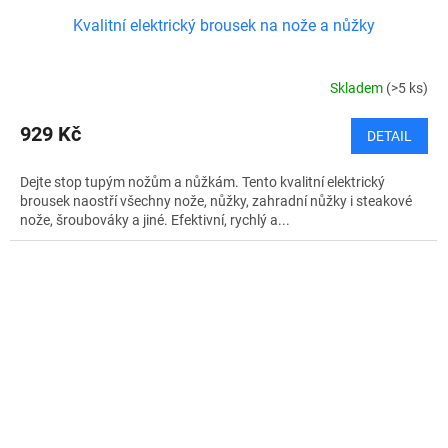
Kvalitní elektrický brousek na nože a nůžky
Skladem
(>5 ks)
929 Kč
DETAIL
Dejte stop tupým nožům a nůžkám. Tento kvalitní elektrický
brousek naostří všechny nože, nůžky, zahradní nůžky i steakové
nože, šroubováky a jiné. Efektivní, rychlý a...