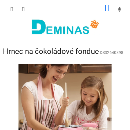
Přejít
NÁKUP
na
obsah
KOŠÍK
Hrnec na čokoládové fondue
DS32640398