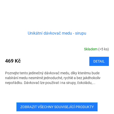
Unikátní dávkovač medu - sirupu
Skladem
(>5 ks)
469 Kč
DETAIL
Poznejte tento jedinečný dávkovač medu, díky kterému bude
nabírání medu nesmírně jednoduché, rychlé a bez jakéhokoliv
nepořádku. Dávkovač lze používat i na sirupy, čokoládu,...
ZOBRAZIT VŠECHNY SOUVISEJÍCÍ PRODUKTY