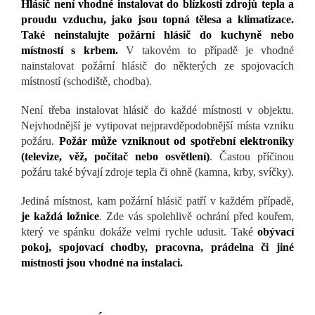
Hlásič není vhodné instalovat do blízkosti zdrojů tepla a
proudu vzduchu, jako jsou topná tělesa a klimatizace.
Také neinstalujte požární hlásič do kuchyně nebo
místností s krbem.
V takovém to případě je vhodné
nainstalovat požární hlásič do některých ze spojovacích
místností (schodiště, chodba).
Není třeba instalovat hlásič do každé místnosti v objektu.
Nejvhodnější je vytipovat nejpravděpodobnější místa vzniku
požáru.
Požár může vzniknout od spotřební elektroniky
(televize, věž, počítač nebo osvětlení)
. Častou příčinou
požáru také bývají zdroje tepla či ohně (kamna, krby, svíčky).
Jediná místnost, kam požární hlásič patří v každém případě,
je každá ložnice
. Zde vás spolehlivě ochrání před kouřem,
který ve spánku dokáže velmi rychle udusit. Také
obývací
pokoj, spojovací chodby, pracovna, prádelna či jiné
místnosti jsou vhodné na instalaci.