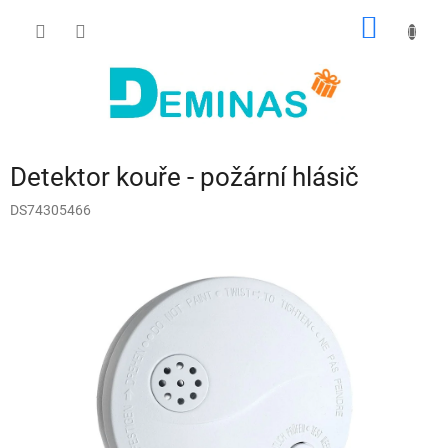
Přejít
NÁKUP
na
obsah
KOŠÍK
Detektor kouře - požární hlásič
DS74305466