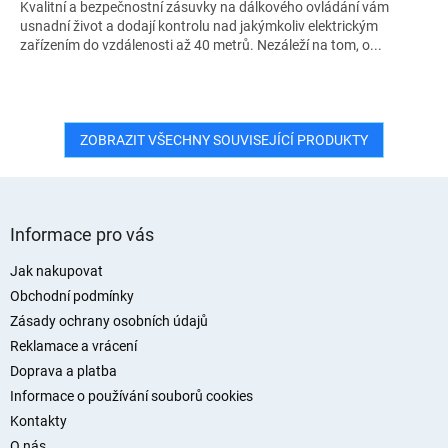
Kvalitní a bezpečnostní zásuvky na dálkového ovládání vám
usnadní život a dodají kontrolu nad jakýmkoliv elektrickým
zařízením do vzdálenosti až 40 metrů. Nezáleží na tom, o...
ZOBRAZIT VŠECHNY SOUVISEJÍCÍ PRODUKTY
Z
á
Informace pro vás
p
a
Jak nakupovat
t
Obchodní podmínky
í
Zásady ochrany osobních údajů
Reklamace a vrácení
Doprava a platba
Informace o používání souborů cookies
Kontakty
O nás