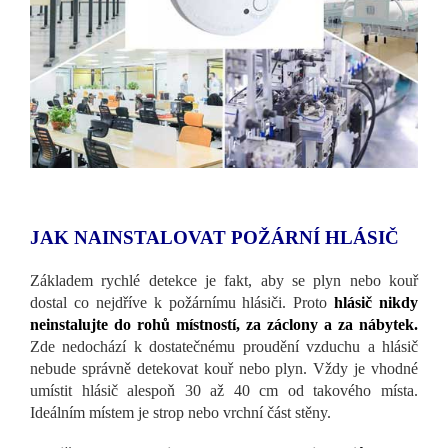
JAK NAINSTALOVAT POŽÁRNÍ HLÁSIČ
Základem rychlé detekce je fakt, aby se plyn nebo kouř
dostal co nejdříve k požárnímu hlásiči. Proto
hlásič nikdy
neinstalujte do rohů místností, za záclony a za nábytek.
Zde nedochází k dostatečnému proudění vzduchu a hlásič
nebude správně detekovat kouř nebo plyn. Vždy je vhodné
umístit hlásič alespoň 30 až 40 cm od takového místa.
Ideálním místem je strop nebo vrchní část stěny.