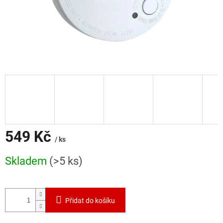
549 Kč
/ ks
Měrná
Skladem
(>5 ks)
cena:
Přidat do košíku