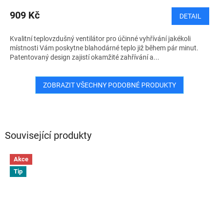
909 Kč
DETAIL
Kvalitní teplovzdušný ventilátor pro účinné vyhřívání jakékoli
místnosti Vám poskytne blahodárné teplo již během pár minut.
Patentovaný design zajistí okamžité zahřívání a...
ZOBRAZIT VŠECHNY PODOBNÉ PRODUKTY
Související produkty
Akce
Tip