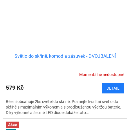
Světlo do skříně, komod a zásuvek - DVOJBALENÍ
Momentálně nedostupné
579 Kč
DETAIL
Bělení obsahuje 2ks světel do skříně. Poznejte kvalitní světlo do
skříně s maximálním výkonem a s prodlouženou výdržou baterie.
Díky výkonné a šetrné LED dióde dokáže toto...
Akce