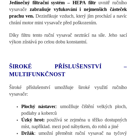
Jedinečný filtrační systém – HEPA filtr
uvnitř ručního
vysavače
zabraňuje vyfukování i nejmenších částeček
prachu ven.
Dezinfikuje vzduch, který jím prochází a navíc
chrání motor mini vysavače před poškozením.
Díky filtru tento ruční vysavač neztrácí na síle. Jeho sací
výkon zůstává po celou dobu konstantní.
ŠIROKÉ PŘÍSLUŠENSTVÍ –
MULTIFUNKČNOST
Široké příslušenství umožňuje široké využití ručního
vysavače:
Plochý nástavec
: umožňuje čištění velkých ploch,
podlahy a koberců
Úzký hrot:
používá se zejména u těžko dostupných
míst, například. mezi pod nábytkem, do rohů a jiné
Držák
: umožní přeměnit ruční vysavač na tyčový