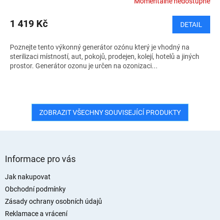
Momentálně nedostupné
1 419 Kč
DETAIL
Poznejte tento výkonný generátor ozónu který je vhodný na
sterilizaci místností, aut, pokojů, prodejen, kolejí, hotelů a jiných
prostor. Generátor ozonu je určen na ozonizaci...
ZOBRAZIT VŠECHNY SOUVISEJÍCÍ PRODUKTY
Z
á
Informace pro vás
p
a
Jak nakupovat
t
Obchodní podmínky
í
Zásady ochrany osobních údajů
Reklamace a vrácení