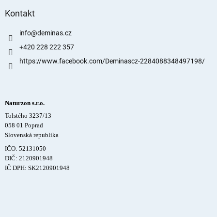
Kontakt
info
@
deminas.cz
+420 228 222 357
https://www.facebook.com/Deminascz-2284088348497198/
Naturzon s.r.o.
Tolstého 3237/13
058 01 Poprad
Slovenská republika
IČO: 52131050
DIČ: 2120901948
IČ DPH: SK2120901948