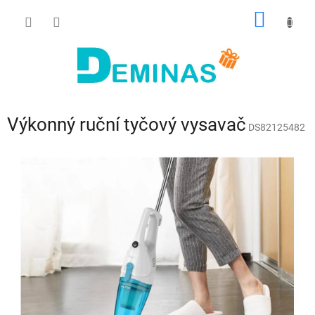
Přejít
NÁKUP
na
obsah
KOŠÍK
Výkonný ruční tyčový vysavač
DS82125482