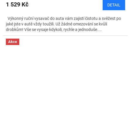
1 529 Kč
DETAIL
Výkonný ruční vysavač do auta vám zajistí čistotu a svěžest po
jaké jste v autě vždy toužili. Už žádné omezování se kvůli
drobkům! Vše se vysaje kdykoli, rychle a jednoduše....
Akce