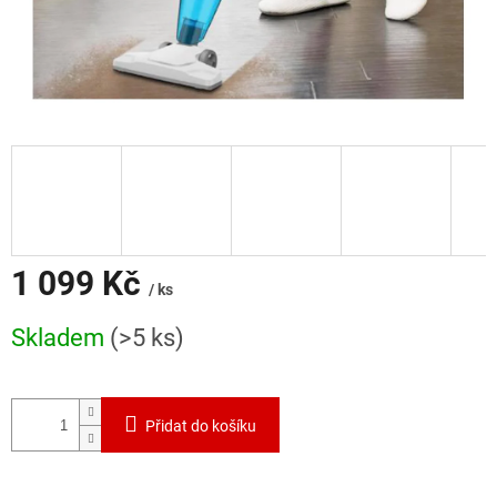
1 099 Kč
/ ks
Měrná
Skladem
(>5 ks)
cena:
Přidat do košíku