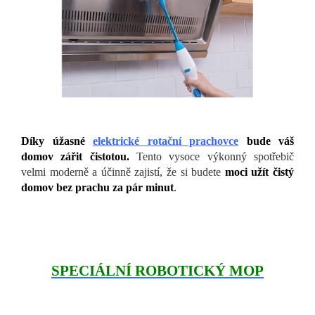
Díky úžasné
elektrické rotační prachovce
bude váš
domov zářit čistotou.
Tento vysoce výkonný spotřebič
velmi moderně a účinně zajistí, že si budete
moci užít čistý
domov bez prachu za pár minut
.
SPECIÁLNÍ ROBOTICKÝ MOP