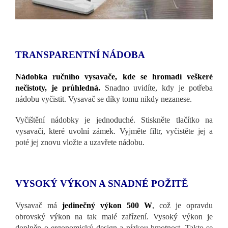
TRANSPARENTNÍ NÁDOBA
Nádobka ručního vysavače, kde se hromadí veškeré
nečistoty, je průhledná.
Snadno uvidíte, kdy je potřeba
nádobu vyčistit. Vysavač se díky tomu nikdy nezanese.
Vyčištění nádobky je jednoduché. Stiskněte tlačítko na
vysavači, které uvolní zámek. Vyjměte filtr, vyčistěte jej a
poté jej znovu vložte a uzavřete nádobu.
VYSOKÝ VÝKON A SNADNÉ POŽITĚ
Vysavač má
jedinečný výkon 500 W
, což je opravdu
obrovský výkon na tak malé zařízení. Vysoký výkon je
doplněn o ergonomický design a nízkou hmotnost. Takto se