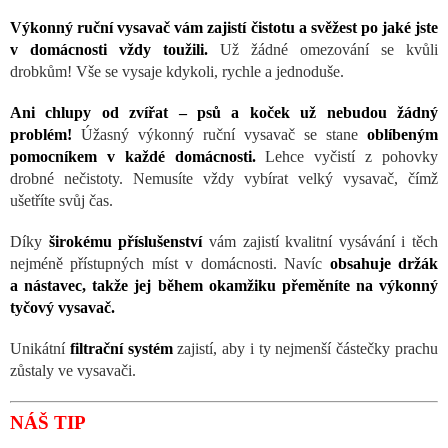
Výkonný ruční vysavač vám zajistí čistotu a svěžest po jaké jste
v domácnosti vždy toužili.
Už žádné omezování se kvůli
drobkům! Vše se vysaje kdykoli, rychle a jednoduše.
Ani chlupy od zvířat – psů a koček už nebudou žádný
problém!
Úžasný výkonný ruční vysavač se stane
oblíbeným
pomocníkem v každé domácnosti.
Lehce vyčistí z pohovky
drobné nečistoty. Nemusíte vždy vybírat velký vysavač, čímž
ušetříte svůj čas.
Díky
širokému příslušenství
vám zajistí kvalitní vysávání i těch
nejméně přístupných míst v domácnosti. Navíc
obsahuje držák
a nástavec, takže jej během okamžiku přeměníte na výkonný
tyčový vysavač.
Unikátní
filtrační systém
zajistí, aby i ty nejmenší částečky prachu
zůstaly ve vysavači.
NÁŠ TIP