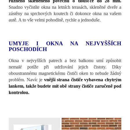
různého skleněného povrchu o tloušťce do 28 mm.
Snadno vyčistíte okna na letních terasách, skleněné dveře a
zástěny na sprchových koutech či dokonce okna na vašem
autě. A to vše velmi pohodlně, rychle a jednoduše.
UMYJE I OKNA NA NEJVYŠŠÍCH
POSCHODÍCH
Okna v nejvyšších patrech a bez balkonu umí způsobit
nemalé potíže při udržování jejich čistoty. Díky
oboustrannému magnetickému čističi oken to nebude žádný
problém. Navíc je
vnější strana čističe vybavena chytrým
lankem, takže budete mít obě strany čističe zaručeně pod
kontrolou.