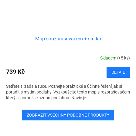
Mop s rozprašovačem + stěrka
Skladem
(>5 ks)
739 Kč
DETAIL
Šetřete si záda a ruce. Poznejte praktické a účinné řešení jak si
poradit s mytím podlahy. Vyzkoušejte tento mop s rozprašovačem
který si poradí s každou podlahou. Navíc je...
ZOBRAZIT VŠECHNY PODOBNÉ PRODUKTY