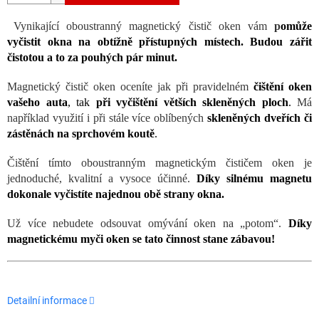
Vynikající oboustranný magnetický čistič oken vám
p
omůže
vyčistit okna na obtížně přístupných místech. Budou zářit
čistotou a to za pouhých pár minut.
Magnetický čistič oken oceníte jak při pravidelném
čištění oken
vašeho auta
, tak
při vyčištění větších skleněných ploch
.
Má
například využití i při stále více oblíbených
skleněných dveřích či
zástěnách na sprchovém koutě
.
Čištění tímto oboustranným magnetickým čističem oken je
jednoduché, kvalitní a vysoce účinné.
Díky silnému magnetu
dokonale vyčistíte najednou obě strany okna.
Už více nebudete odsouvat omývání oken na „potom“.
Díky
magnetickému myči oken se tato činnost stane zábavou!
Detailní informace