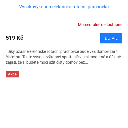
Vysokovýkonná elektrická rotační prachovka
Momentálně nedostupné
519 Kč
DETAIL
Díky úžasné elektrické rotační prachovce bude váš domov zářit
čistotou. Tento vysoce výkonný spotřebič velmi moderně a účinně
zajistí, že si budete moci užít čistý domov bez...
Akce