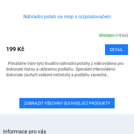
Náhradní potah na mop s rozprašovačem
Skladem
(>5 ks)
199 Kč
DETAIL
Přinášíme Vám tyto kvalitní náhradní potahy z mikrovlákna pro
dokonale čistou a uklizenou podlahu. Speciální mikrovlákno
dokonale zachytí veškeré nečistoty a podlahu zanechá...
ZOBRAZIT VŠECHNY SOUVISEJÍCÍ PRODUKTY
Z
á
Informace pro vás