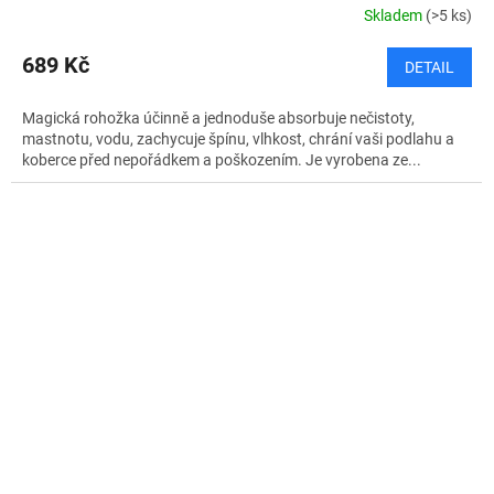
Skladem
(>5 ks)
689 Kč
DETAIL
Magická rohožka účinně a jednoduše absorbuje nečistoty,
mastnotu, vodu, zachycuje špínu, vlhkost, chrání vaši podlahu a
koberce před nepořádkem a poškozením. Je vyrobena ze...