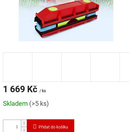
1 669 Kč
/ ks
Měrná
Skladem
(>5 ks)
cena:
Přidat do košíku