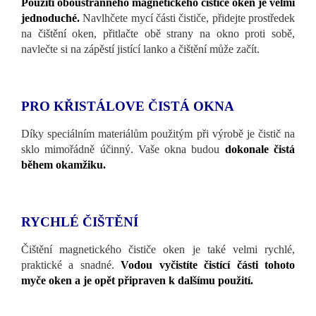
Použití oboustranného magnetického čističe oken je velmi
jednoduché.
Navlhčete mycí části čističe, přidejte prostředek
na čištění oken, přitlačte obě strany na okno proti sobě,
navlečte si na zápěstí jistící lanko a čištění může začít.
PRO KŘISTÁLOVE ČISTÁ OKNA
Díky speciálním materiálům použitým při výrobě je čistič na
sklo mimořádně účinný. Vaše okna budou
dokonale čistá
během okamžiku.
RYCHLÉ ČIŠTĚNÍ
Čištění magnetického čističe oken je také velmi rychlé,
praktické a snadné.
Vodou vyčistíte čistící části tohoto
myče oken a je opět připraven k dalšímu použití.