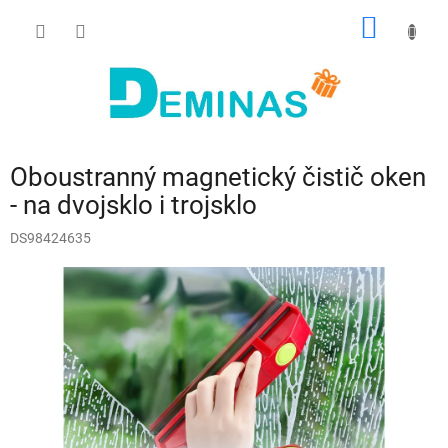
Přejít
NÁKUP
na
obsah
KOŠÍK
Oboustranný magnetický čistič oken
- na dvojsklo i trojsklo
DS98424635