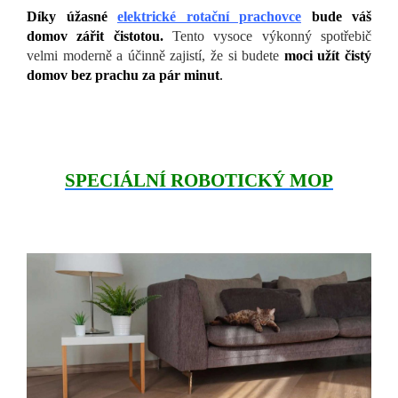
Díky úžasné
elektrické rotační prachovce
bude váš
domov zářit čistotou.
Tento vysoce výkonný spotřebič
velmi moderně a účinně zajistí, že si budete
moci užít čistý
domov bez prachu za pár minut
.
SPECIÁLNÍ ROBOTICKÝ MOP