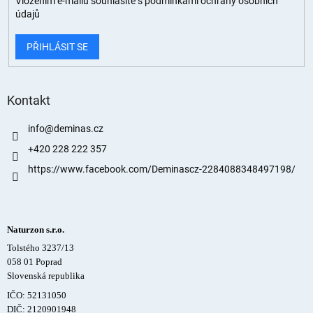
Vložením e-mailu souhlasíte s
podmínkami ochrany osobních
údajů
PŘIHLÁSIT SE
Kontakt
info
@
deminas.cz
+420 228 222 357
https://www.facebook.com/Deminascz-2284088348497198/
Naturzon s.r.o.
Tolstého 3237/13
058 01 Poprad
Slovenská republika
IČO: 52131050
DIČ: 2120901948