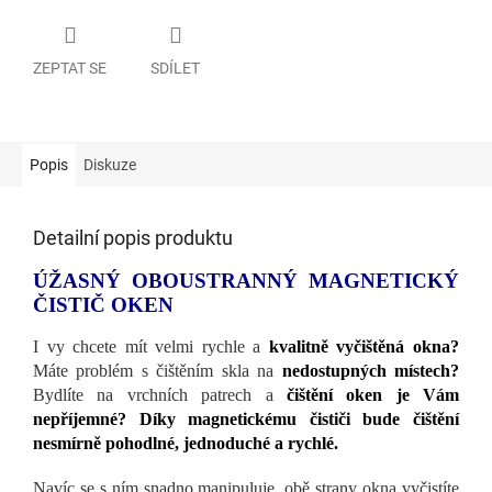
ZEPTAT SE
SDÍLET
Popis
Diskuze
Detailní popis produktu
ÚŽASNÝ OBOUSTRANNÝ MAGNETICKÝ
ČISTIČ OKEN
I vy chcete mít velmi rychle a
kvalitně vyčištěná okna?
Máte problém s čištěním skla na
nedostupných místech?
Bydlíte na vrchních patrech a
čištění oken je Vám
nepříjemné? Díky magnetickému čističi bude čištění
nesmírně pohodlné, jednoduché a rychlé.
Navíc se s ním snadno manipuluje, obě strany okna vyčistíte