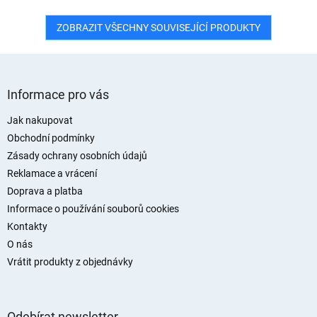
ZOBRAZIT VŠECHNY SOUVISEJÍCÍ PRODUKTY
Z
á
Informace pro vás
p
a
Jak nakupovat
t
Obchodní podmínky
í
Zásady ochrany osobních údajů
Reklamace a vrácení
Doprava a platba
Informace o používání souborů cookies
Kontakty
O nás
Vrátit produkty z objednávky
Odebírat newsletter