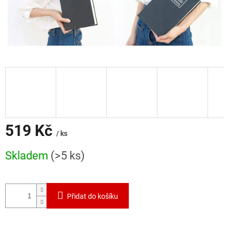
519 Kč
/ ks
Měrná
Skladem
(>5 ks)
cena:
Přidat do košíku