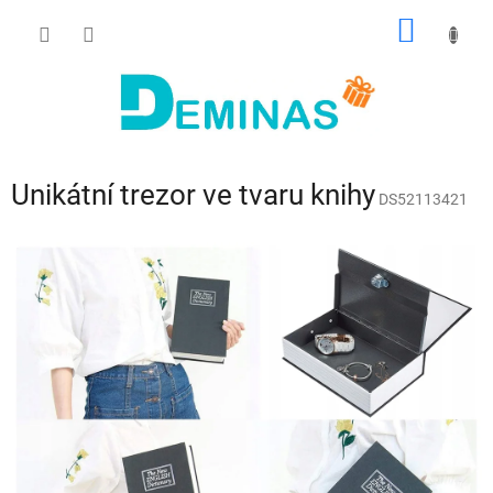
Přejít
NÁKUP
na
obsah
KOŠÍK
Unikátní trezor ve tvaru knihy
DS52113421