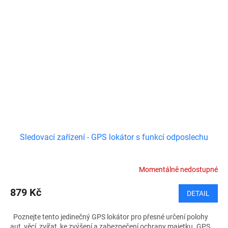
Sledovací zařízení - GPS lokátor s funkcí odposlechu
Momentálně nedostupné
879 Kč
DETAIL
Poznejte tento jedinečný GPS lokátor pro přesné určení polohy
aut, věcí, zvířat, ke zvýšení a zabezpečení ochrany majetku. GPS