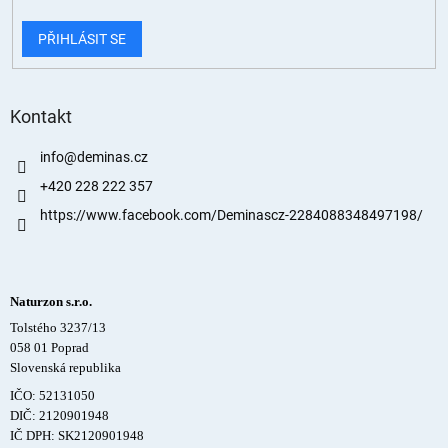
PŘIHLÁSIT SE
Kontakt
info
@
deminas.cz
+420 228 222 357
https://www.facebook.com/Deminascz-2284088348497198/
Naturzon s.r.o.
Tolstého 3237/13
058 01 Poprad
Slovenská republika
IČO: 52131050
DIČ: 2120901948
IČ DPH: SK2120901948