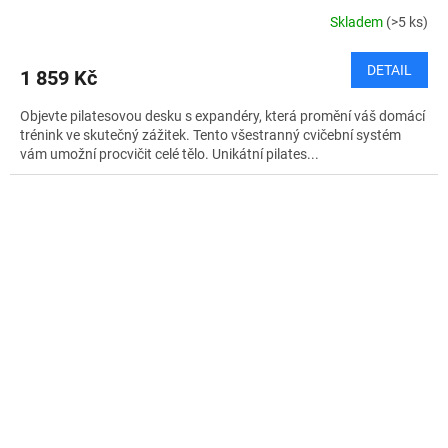
Skladem
(>5 ks)
DETAIL
1 859 Kč
Objevte pilatesovou desku s expandéry, která promění váš domácí
trénink ve skutečný zážitek. Tento všestranný cvičební systém
vám umožní procvičit celé tělo. Unikátní pilates...