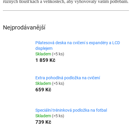
různých tloušťkách a velikostech, aby vyhovovaly vašim potřebám.
Nejprodávanější
Pilatesová deska na cvičení s expandéry a LCD
displejem
Skladem
(>5 ks)
1 859 Kč
Extra pohodlná podložka na cvičení
Skladem
(>5 ks)
659 Kč
Speciální tréninková podložka na fotbal
Skladem
(>5 ks)
739 Kč