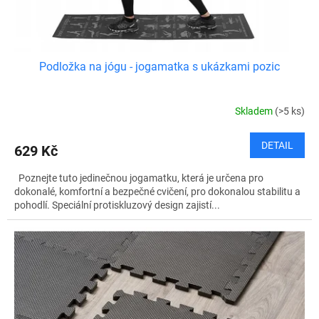
t
ů
Podložka na jógu - jogamatka s ukázkami pozic
Skladem
(>5 ks)
DETAIL
629 Kč
Poznejte tuto jedinečnou jogamatku, která je určena pro
dokonalé, komfortní a bezpečné cvičení, pro dokonalou stabilitu a
pohodlí. Speciální protiskluzový design zajistí...