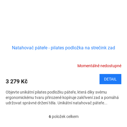
Natahovač páteře - pilates podložka na strečink zad
Momentálně nedostupné
DETAIL
3 279 Kč
Objevte unikátní pilates podložku páteře, která díky svému
ergonomickému tvaru přirozeně kopíruje zakřivení zad a pomáhá
udržovat správné držení těla. Unikátní natahovač páteře...
6
položek celkem
O
v