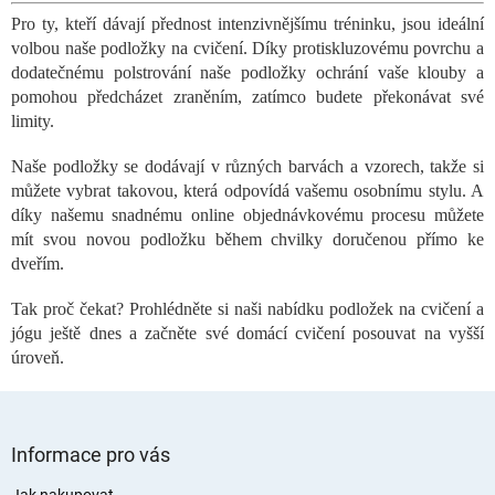
l
Pro ty, kteří dávají přednost intenzivnějšímu tréninku, jsou ideální
á
volbou naše podložky na cvičení. Díky protiskluzovému povrchu a
d
a
dodatečnému polstrování naše podložky ochrání vaše klouby a
c
pomohou předcházet zraněním, zatímco budete překonávat své
í
limity.
p
r
Naše podložky se dodávají v různých barvách a vzorech, takže si
v
můžete vybrat takovou, která odpovídá vašemu osobnímu stylu. A
k
díky našemu snadnému online objednávkovému procesu můžete
y
mít svou novou podložku během chvilky doručenou přímo ke
v
ý
dveřím.
p
i
Tak proč čekat? Prohlédněte si naši nabídku podložek na cvičení a
s
jógu ještě dnes a začněte své domácí cvičení posouvat na vyšší
u
úroveň.
Z
á
Informace pro vás
p