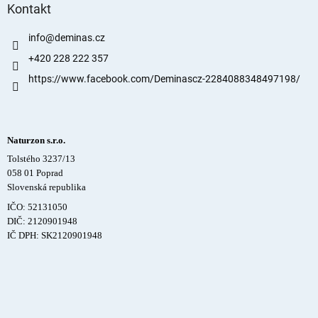
Kontakt
info
@
deminas.cz
+420 228 222 357
https://www.facebook.com/Deminascz-2284088348497198/
Naturzon s.r.o.
Tolstého 3237/13
058 01 Poprad
Slovenská republika
IČO: 52131050
DIČ: 2120901948
IČ DPH: SK2120901948