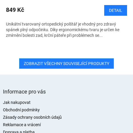
849 Kč
DETAIL
Unikátní tvarovaný ortopedický polštář je vhodný pro zdravý
spánek plný odpočinku. Díky ergonomickému tvaru je určen ke
zmírnění bolesti zad, krční páteře při problémech se...
ZOBRAZIT VŠECHNY SOUVISEJÍCÍ PRODUKTY
Z
á
Informace pro vás
p
a
Jak nakupovat
t
Obchodní podmínky
í
Zásady ochrany osobních údajů
Reklamace a vrácení
Doprava a platba