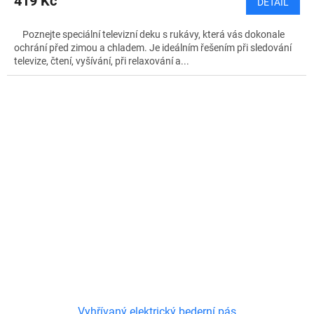
419 Kč
DETAIL
Poznejte speciální televizní deku s rukávy, která vás dokonale
ochrání před zimou a chladem. Je ideálním řešením při sledování
televize, čtení, vyšívání, při relaxování a...
Vyhřívaný elektrický bederní pás