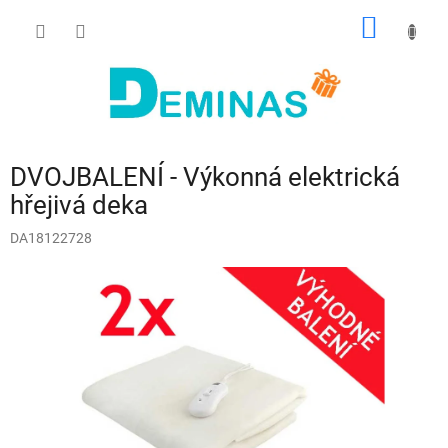
Přejít
NÁKUP
na
obsah
KOŠÍK
DVOJBALENÍ - Výkonná elektrická
hřejivá deka
DA18122728