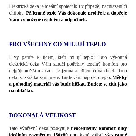
Elektrická deka je ideální společník i v případě, nachlazení či
chřipky.
Příjemné teplo Vás dokonale prohřeje a dopřeje
Vám vytoužené uvolnění a odpočinek.
PRO VŠECHNY CO MILUJÍ TEPLO
I vy patříte k lidem, kteří milují teplo? Tato výkonná
elektrická deka Vám zaručí potřebný tepelný komfort pro
nejpříjemnější relaxaci. Je jemná a příjemná na dotek. Tuto
deku si zkrátka zamilujete. Bude vám naprosto teplo.
Měkký
a pohodlný materiál vás bude híčkat. Budete se cítit jako
na obláčku.
DOKONALÁ VELIKOST
Tato výhřevní deka poskytuje
neocenitelný komfort díky
ideálním rozměrům 150x80 cm,
které zajistí
všestranné