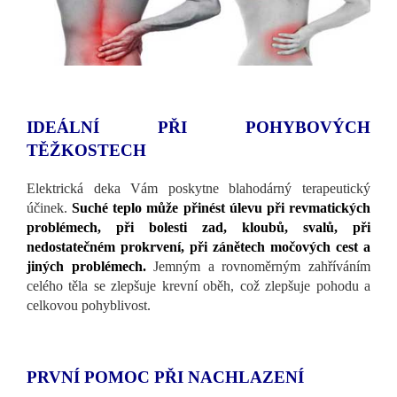
IDEÁLNÍ PŘI POHYBOVÝCH
TĚŽKOSTECH
Elektrická deka Vám poskytne blahodárný terapeutický
účinek.
Suché teplo může přinést úlevu při revmatických
problémech, při bolesti zad, kloubů, svalů, při
nedostatečném prokrvení, při zánětech močových cest a
jiných problémech.
Jemným a rovnoměrným zahříváním
celého těla se zlepšuje krevní oběh, což zlepšuje pohodu a
celkovou pohyblivost.
PRVNÍ POMOC PŘI NACHLAZENÍ