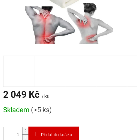
2 049 Kč
/ ks
Měrná
Skladem
(>5 ks)
cena:
Přidat do košíku