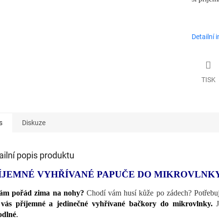
Detailní 
TISK
s
Diskuze
ailní popis produktu
ÍJEMNÉ VYHŘÍVANÉ PAPUČE DO MIKROVLNK
vám pořád zima na nohy?
Chodí vám husí kůže po zádech? Potřebuj
 vás příjemné a jedinečné vyhřívané bačkory do mikrovlnky.
odlné
.