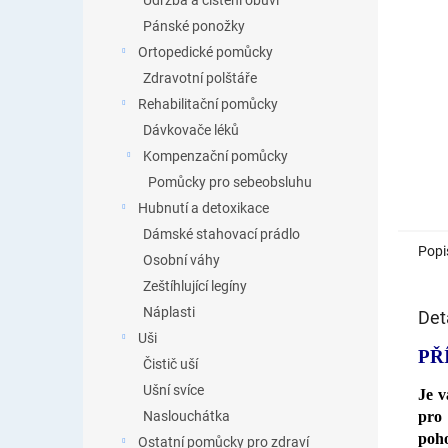
Údržba a čištění obuvi
Pánské ponožky
Ortopedické pomůcky
Zdravotní polštáře
Rehabilitační pomůcky
Dávkovače léků
Kompenzační pomůcky
Pomůcky pro sebeobsluhu
Hubnutí a detoxikace
Dámské stahovací prádlo
Popi
Osobní váhy
Zeštíhlující legíny
Náplasti
Det
Uši
PŘ
Čistič uší
Ušní svíce
Je 
pro
Naslouchátka
poh
Ostatní pomůcky pro zdraví