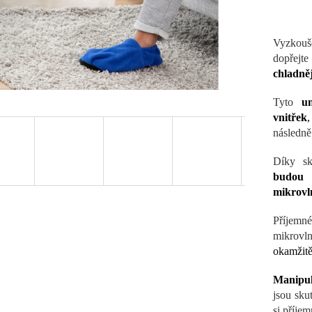
Vyzkouš
dopřej
chladně
Tyto
u
vnitřek
,
následně
Díky sk
budou 
mikrovl
Příjemn
mikrovl
okamžit
Manipul
jsou sku
si příjem