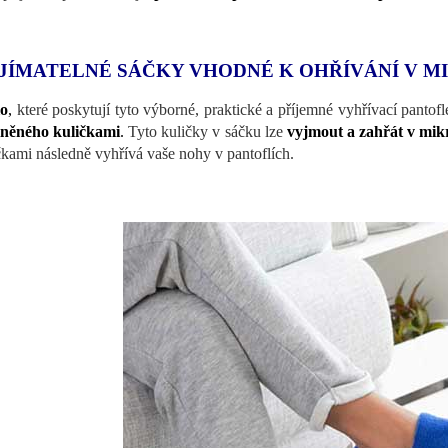
JÍMATELNÉ SÁČKY VHODNÉ K OHŘÍVÁNÍ V 
lo
,
které poskytují tyto výborné, praktické a příjemné vyhřívací panto
lněného kuličkami
.
Tyto kuličky v sáčku lze
vyjmout a zahřát v mik
čkami následně vyhřívá vaše nohy v pantoflích.