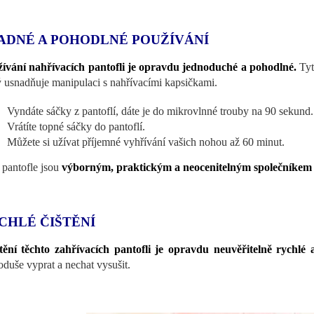
ADNÉ A POHODLNÉ POUŽÍVÁNÍ
ívání nahřívacích pantofli je opravdu jednoduché a pohodlné.
Tyt
ý usnadňuje manipulaci s nahřívacími kapsičkami.
Vyndáte sáčky z pantoflí, dáte je do mikrovlnné trouby na 90 sekund.
Vrátíte topné sáčky do pantoflí.
Můžete si užívat příjemné vyhřívání vašich nohou až 60 minut.
 pantofle jsou
výborným, praktickým a neocenitelným společníkem
CHLÉ ČIŠTĚNÍ
štění těchto zahřívacích pantofli je opravdu neuvěřitelně rychlé
oduše vyprat a nechat vysušit.