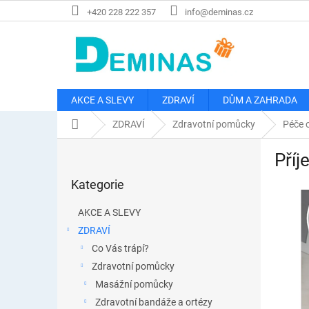
Přejít
+420 228 222 357
info@deminas.cz
na
obsah
AKCE A SLEVY
ZDRAVÍ
DŮM A ZAHRADA
Domů
ZDRAVÍ
Zdravotní pomůcky
Péče 
P
Příj
o
Přeskočit
s
Kategorie
kategorie
t
r
AKCE A SLEVY
a
ZDRAVÍ
n
Co Vás trápí?
n
í
Zdravotní pomůcky
p
Masážní pomůcky
a
Zdravotní bandáže a ortézy