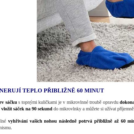
NERUJÍ TEPLO PŘIBLIŽNĚ 60 MINUT
ev sáčku
s topnými kuličkami je v mikrovlnné troubě opravdu
dokona
í vložit sáček na 90 sekund
do mikrovlnky a můžete si užívat příjemně
elné
vyhřívání vašich nohou následně potrvá přibližně až 60 mi
nismu.