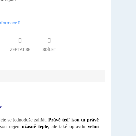
informace
ZEPTAT SE
SDÍLET
Y
ete se jednoduše zahřát.
Právě teď jsou tu právě
Jsou nejen
úžasně teplé
,
ale také opravdu
velmi