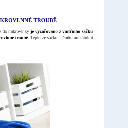
MIKROVLNNÉ TROUBĚ
fle do mikrovlnky
je vyzařováno z vnitřního sáčku
rovlnné troubě
.
Teplo ze sáčku s těmito unikátními