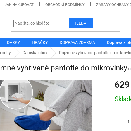
JAK NAKUPOVAT
OBCHODNÍ PODMÍNKY
ZÁSADY OCHRANY 
HLEDAT
DÁRKY
HRAČKY
DOPRAVA ZDARMA
Doprava a pl
o nohy
Dámská obuv
Příjemné vyhřívané pantofle do mikrovl
emné vyhřívané pantofle do mikrovlnky
D
629
Měrná
Skla
cena: