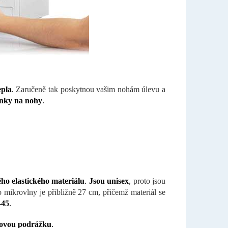
epla
.
Zaručeně tak poskytnou vašim nohám úlevu a
činky na nohy
.
ho elastického materiálu
.
Jsou unisex
,
proto jsou
o mikrovlny je přibližně 27 cm, přičemž materiál se
-45
.
uzovou podrážku
.