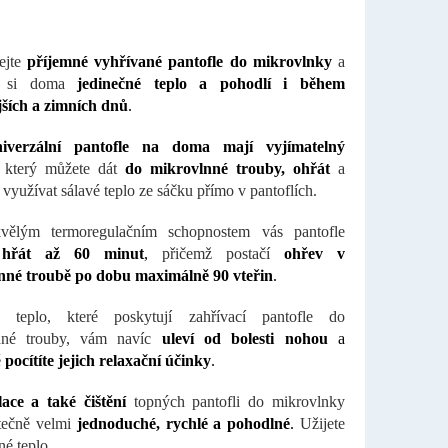
ejte
příjemné vyhřívané pantofle do mikrovlnky
a
te si doma
jedinečné teplo a pohodlí i během
jších a zimních dnů
.
niverzální pantofle na doma mají vyjímatelný
který můžete dát
do mikrovlnné trouby, ohřát
a
 využívat sálavé teplo ze sáčku přímo v pantoflích.
vělým termoregulačním schopnostem vás pantofle
hřát až 60 minut
,
přičemž postačí
ohřev v
nné troubě po dobu maximálně 90 vteřin
.
é teplo, které poskytují zahřívací pantofle do
nné trouby, vám navíc
uleví od bolesti nohou
a
ě
pocítíte jejich relaxační účinky
.
ace a také čištění
topných pantofli do mikrovlnky
tečně velmi
jednoduché, rychlé a pohodlné
.
Užijete
né teplo.