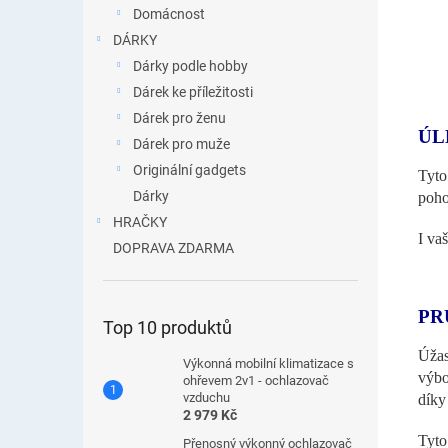
Domácnost
DÁRKY
Dárky podle hobby
Dárek ke příležitosti
Dárek pro ženu
ÚL
Dárek pro muže
Originální gadgets
Tyto
Dárky
poho
HRAČKY
I va
DOPRAVA ZDARMA
PR
Top 10 produktů
Úžas
Výkonná mobilní klimatizace s
výb
ohřevem 2v1 - ochlazovač
vzduchu
díky 
2 979 Kč
Tyto
Přenosný výkonný ochlazovač