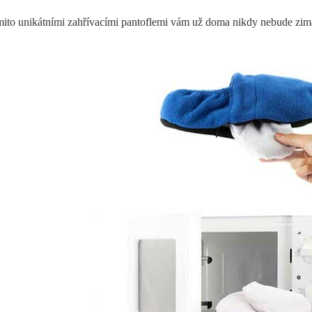
mito unikátními zahřívacími pantoflemi vám už doma nikdy nebude zim