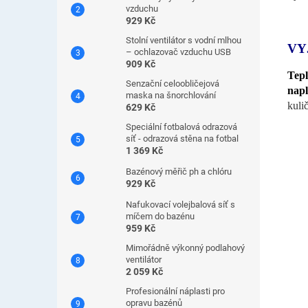
vzduchu
929 Kč
Stolní ventilátor s vodní mlhou
VY
– ochlazovač vzduchu USB
909 Kč
Tep
Senzační celoobličejová
nap
maska ​​na šnorchlování
kuli
629 Kč
Speciální fotbalová odrazová
síť - odrazová stěna na fotbal
1 369 Kč
Bazénový měřič ph a chlóru
929 Kč
Nafukovací volejbalová síť s
míčem do bazénu
959 Kč
Mimořádně výkonný podlahový
ventilátor
2 059 Kč
Profesionální náplasti pro
opravu bazénů