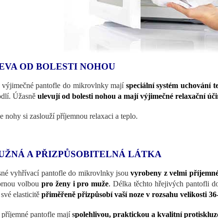
EVA OD BOLESTI NOHOU
 výjimečné pantofle do mikrovlnky mají
speciální systém uchování t
dlí. Úžasně
ulevují od bolesti nohou a mají výjimečné relaxační ú
še nohy si zaslouží příjemnou relaxaci a teplo.
UŽNÁ A PŘIZPŮSOBITELNÁ LÁTKA
né vyhřívací pantofle do mikrovlnky jsou
vyrobeny z velmi příjemné
ornou volbou
pro ženy i pro muže
.
Délka těchto hřejivých pantofli d
své elasticitě
přiměřeně přizpůsobí vaší noze v rozsahu velikosti 36
 příjemné pantofle mají
s
polehlivou, praktickou a kvalitní protiskl