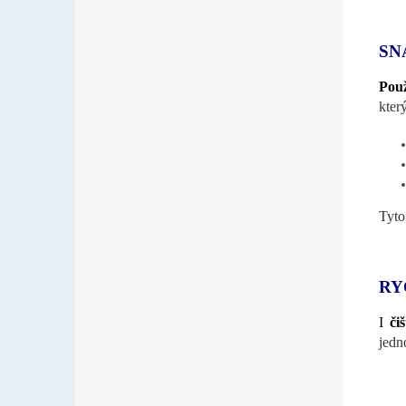
SN
Použ
kter
Tyto
RY
I
či
jedn