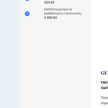
329 Kč
Elektrická pumpa na
paddleboard a nafukovačky
2 459 Kč
GE
Ohř
stač
Tep
orga