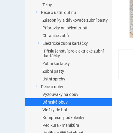
n
Tejpy
e
Péče o ústní dutinu
l
Zásobníky a dávkovače zubní pasty
Přípravky na bělení zubů
Chrániče zubů
Elektrické zubní kartáčky
Příslušenství pro elektrické zubní
kartáčky
Zubní kartáčky
Zubní pasty
Ústní sprchy
Péče o nohy
Vyzouvaky na obuv
Dámská obuv
Vložky do bot
Kompresní podkolenky
Pedikúra - manikúra