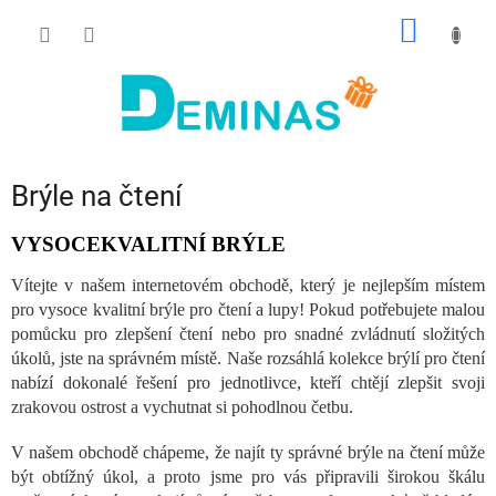
Přejít
NÁKUP
na
obsah
KOŠÍK
Brýle na čtení
VYSOCEKVALITNÍ BRÝLE
Vítejte v našem internetovém obchodě, který je nejlepším místem
pro vysoce kvalitní brýle pro čtení a lupy! Pokud potřebujete malou
pomůcku pro zlepšení čtení nebo pro snadné zvládnutí složitých
úkolů, jste na správném místě. Naše rozsáhlá kolekce brýlí pro čtení
nabízí dokonalé řešení pro jednotlivce, kteří chtějí zlepšit svoji
zrakovou ostrost a vychutnat si pohodlnou četbu.
V našem obchodě chápeme, že najít ty správné brýle na čtení může
být obtížný úkol, a proto jsme pro vás připravili širokou škálu