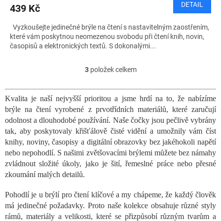
DETAIL
439 Kč
Vyzkoušejte jedinečné brýle na čtení s nastavitelným zaostřením,
které vám poskytnou neomezenou svobodu při čtení knih, novin,
časopisů a elektronických textů. S dokonalými...
3
položek celkem
O
v
l
Kvalita je naší nejvyšší prioritou a jsme hrdí na to, že nabízíme
á
brýle na čtení vyrobené z prvotřídních materiálů, které zaručují
d
a
odolnost a dlouhodobé používání. Naše čočky jsou pečlivě vybrány
c
tak, aby poskytovaly křišťálově čisté vidění a umožnily vám číst
í
knihy, noviny, časopisy a digitální obrazovky bez jakéhokoli napětí
p
nebo nepohodlí. S našimi zvětšovacími brýlemi můžete bez námahy
r
zvládnout složité úkoly, jako je šití, řemeslné práce nebo přesné
v
zkoumání malých detailů.
k
y
Pohodlí je u brýlí pro čtení klíčové a my chápeme, že každý člověk
v
ý
má jedinečné požadavky. Proto naše kolekce obsahuje různé styly
p
rámů, materiály a velikosti, které se přizpůsobí různým tvarům a