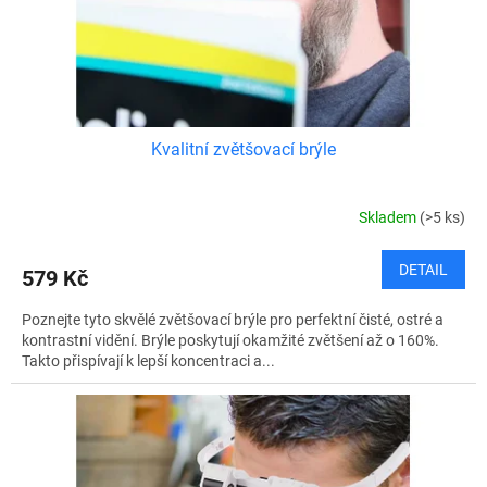
u
k
t
ů
Kvalitní zvětšovací brýle
Skladem
(>5 ks)
DETAIL
579 Kč
Poznejte tyto skvělé zvětšovací brýle pro perfektní čisté, ostré a
kontrastní vidění. Brýle poskytují okamžité zvětšení až o 160%.
Takto přispívají k lepší koncentraci a...