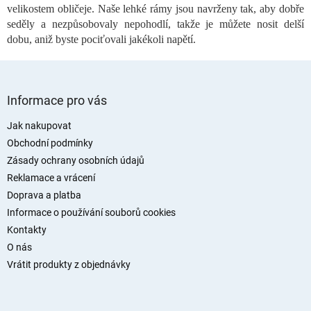
i
velikostem obličeje. Naše lehké rámy jsou navrženy tak, aby dobře
s
seděly a nezpůsobovaly nepohodlí, takže je můžete nosit delší
u
dobu, aniž byste pociťovali jakékoli napětí.
Z
á
Informace pro vás
p
a
Jak nakupovat
t
Obchodní podmínky
í
Zásady ochrany osobních údajů
Reklamace a vrácení
Doprava a platba
Informace o používání souborů cookies
Kontakty
O nás
Vrátit produkty z objednávky