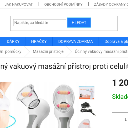
JAK NAKUPOVAT
OBCHODNÍ PODMÍNKY
ZÁSADY OCHRANY 
HLEDAT
DÁRKY
HRAČKY
DOPRAVA ZDARMA
Doprava a pl
ní pomůcky
Masážní přístroje
Účinný vakuový masážní přístro
ný vakuový masážní přístroj proti celuli
1 2
Měrná
Skla
cena: