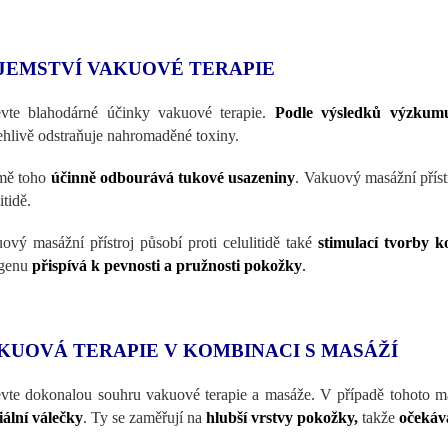
JEMSTVÍ VAKUOVÉ TERAPIE
vte blahodárné účinky vakuové terapie.
Podle výsledků výzkumu
ehlivě odstraňuje nahromaděné toxiny.
mě toho
účinně odbourává tukové usazeniny
. Vakuový masážní příst
itidě.
ový masážní přístroj působí proti celulitidě také
stimulací tvorby k
agenu
přispívá k pevnosti a pružnosti pokožky
.
KUOVÁ TERAPIE V KOMBINACI S MASÁŽÍ
vte dokonalou souhru vakuové terapie a masáže. V případě tohoto masáž
iální válečky
. Ty se zaměřují na
hlubší vrstvy pokožky,
takže
očekáv