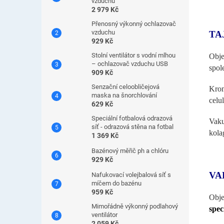
vzduchu
2 979 Kč
Přenosný výkonný ochlazovač
vzduchu
TA
929 Kč
Stolní ventilátor s vodní mlhou
Obje
– ochlazovač vzduchu USB
spol
909 Kč
Senzační celoobličejová
Kro
maska ​​na šnorchlování
celul
629 Kč
Speciální fotbalová odrazová
Vaku
síť - odrazová stěna na fotbal
kol
1 369 Kč
Bazénový měřič ph a chlóru
929 Kč
VA
Nafukovací volejbalová síť s
míčem do bazénu
959 Kč
Obje
Mimořádně výkonný podlahový
spec
ventilátor
2 059 Kč