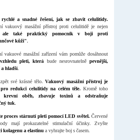
rychlé a snadné řešení, jak se zbavit celulitidy.
í vakuový masážní přístroj proti celulitidě je nejen
, ale také praktický pomocník v boji proti
nčové kůži"
.
vní vakuové masážní zařízení vám pomůže dosáhnout
 vzhledu pleti, která
bude nesrovnatelně
pevnější,
 a hladší
.
 zpět své krásné tělo.
Vakuový masážní přístroj je
pro redukci celulitidy na celém těle
.
Kromě toho
je krevní oběh, zbavuje toxinů a odstraňuje
čný tuk
.
 proces stárnutí pleti pomocí LED světel.
Červené
dy mají prokazatelné stimulační účinky. Zvyšte
i kolagenu a elastinu
a vyhrajte boj s časem.