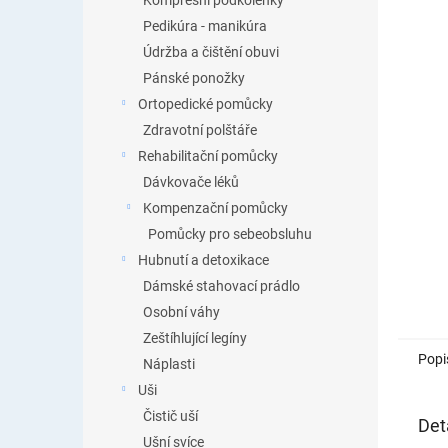
Kompresní podkolenky
Pedikúra - manikúra
Údržba a čištění obuvi
Pánské ponožky
Ortopedické pomůcky
Zdravotní polštáře
Rehabilitační pomůcky
Dávkovače léků
Kompenzační pomůcky
Pomůcky pro sebeobsluhu
Hubnutí a detoxikace
Dámské stahovací prádlo
Osobní váhy
Zeštíhlující legíny
Popi
Náplasti
Uši
Čistič uší
Det
Ušní svíce