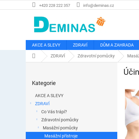
Přejít
+420 228 222 357
info@deminas.cz
na
obsah
AKCE A SLEVY
ZDRAVÍ
DŮM A ZAHRADA
Domů
ZDRAVÍ
Zdravotní pomůcky
Masáž
P
Účin
o
Přeskočit
s
Kategorie
kategorie
t
r
AKCE A SLEVY
a
ZDRAVÍ
n
Co Vás trápí?
n
í
Zdravotní pomůcky
p
Masážní pomůcky
a
Masážní přístroje