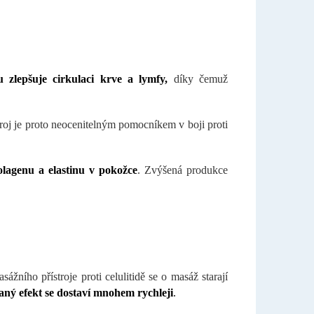
 zlepšuje cirkulaci krve a lymfy,
díky čemuž
roj je proto neocenitelným pomocníkem v boji proti
olagenu a elastinu v pokožce
. Zvýšená produkce
ního přístroje proti celulitidě se o masáž starají
aný efekt se dostaví mnohem rychleji
.