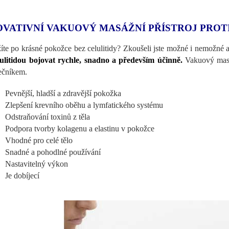
OVATIVNÍ VAKUOVÝ MASÁŽNÍ PŘÍSTROJ PROT
íte po krásné pokožce bez celulitidy? Zkoušeli jste možné i nemožné a
lulitidou bojovat rychle, snadno a především účinně.
Vakuový masáž
ečníkem.
Pevnější, hladší a zdravější pokožka
Zlepšení krevního oběhu a lymfatického systému
Odstraňování toxinů z těla
Podpora tvorby kolagenu a elastinu v pokožce
Vhodné pro celé tělo
Snadné a pohodlné používání
Nastavitelný výkon
Je dobíjecí