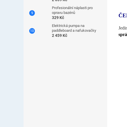
Profesionální náplasti pro
opravu bazénů
ČE
329 Kč
Elektrická pumpa na
Jedi
paddleboard a nafukovačky
sprá
2 459 Kč