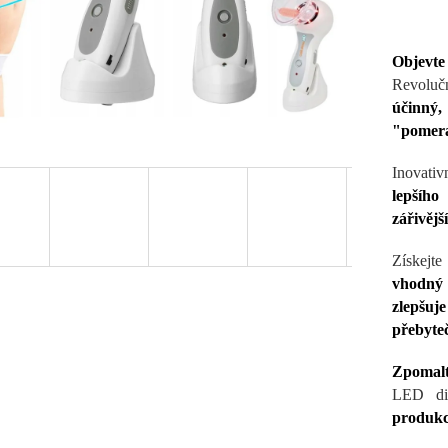
Objevte 
Revolučn
účinný
"pomera
Inovati
lepšího
zářivější
Získejte
vhodný 
zlepšu
přebyte
Zpomalte
LED dio
produkc