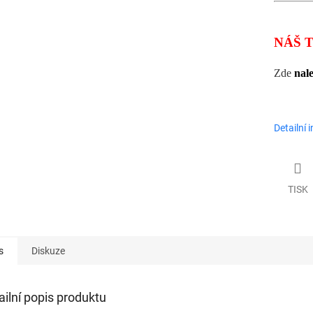
NÁŠ T
Zde
nal
Detailní 
TISK
s
Diskuze
ailní popis produktu