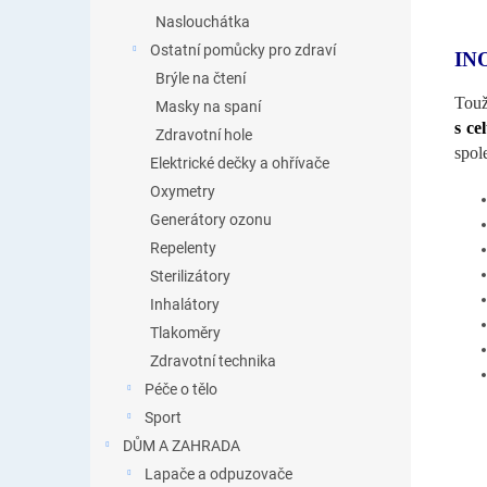
Naslouchátka
Ostatní pomůcky pro zdraví
IN
Brýle na čtení
Touž
Masky na spaní
s ce
Zdravotní hole
spol
Elektrické dečky a ohřívače
Oxymetry
Generátory ozonu
Repelenty
Sterilizátory
Inhalátory
Tlakoměry
Zdravotní technika
Péče o tělo
Sport
DŮM A ZAHRADA
Lapače a odpuzovače