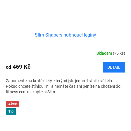
Slim Shapers hubnoucí legíny
Skladem
(>5 ks)
469 Kč
od
DETAIL
Zapomeňte na kruté diety, kterými jste jenom trápili své tělo.
Pokud chcete štíhlou linii a nemáte čas ani peníze na chození do
fitness centra, kupte si Slim...
Akce
Tip