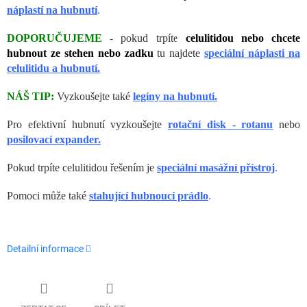
náplastí na hubnutí
.
DOPORUČUJEME
- pokud trpíte
celulitidou nebo chcete
hubnout ze stehen nebo zadku
tu najdete
speciální náplasti na
celulitidu a hubnutí.
NÁŠ TIP:
Vyzkoušejte také
legíny na hubnutí.
Pro efektivní hubnutí vyzkoušejte
rotační disk - rotanu
nebo
posilovací expander.
Pokud trpíte celulitidou řešením je
speciální masážní přístroj
.
Pomoci může také
stahující hubnoucí prádlo
.
Detailní informace