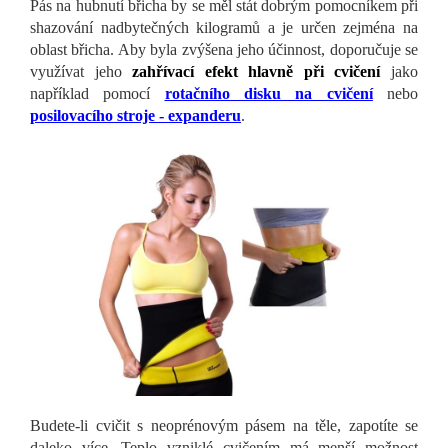
Pás na hubnutí břicha
by se měl stát dobrým pomocníkem při
shazování nadbytečných kilogramů a je určen zejména na
oblast břicha. Aby byla zvýšena jeho účinnost, doporučuje se
využívat jeho
zahřívací efekt hlavně při cvičení
jako
například pomocí
rotačního disku na cvičení
nebo
posilovacího stroje - expanderu
.
Budete-li cvičit s neoprénovým pásem na těle, zapotíte se
daleko více. Teplo vzniklé cvičením má menší možnost