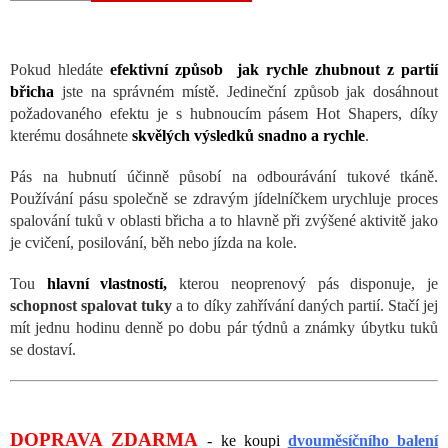
Pokud hledáte
efektivní způsob
jak rychle zhubnout z partií
břicha
jste na správném místě. Jedineční způsob jak dosáhnout
požadovaného efektu je s hubnoucím pásem Hot Shapers, díky
kterému dosáhnete
skvělých výsledků snadno a rychle
.
Pás na hubnutí
účinně působí na odbourávání tukové tkáně.
Používání pásu společně se zdravým jídelníčkem urychluje proces
spalování tuků v oblasti břicha a to hlavně při zvýšené aktivitě jako
je cvičení, posilování, běh nebo jízda na kole.
Tou
hlavní vlastností,
kterou neoprenový pás disponuje, je
schopnost spalovat tuky
a to díky zahřívání daných partií. Stačí jej
mít jednu hodinu denně po dobu pár týdnů a známky úbytku tuků
se dostaví.
DOPRAVA ZDARMA
- ke koupi
dvouměsíčního balení