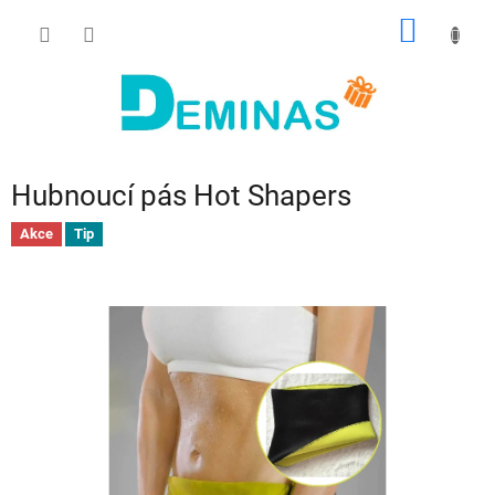
Přejít
NÁKUP
na
obsah
KOŠÍK
Hubnoucí pás Hot Shapers
Akce
Tip