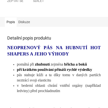
ZEPTAT SE
SDÍLET
Popis
Diskuze
Detailní popis produktu
NEOPRENOVÝ PÁS NA HUBNUTÍ HOT
SHAPERS A JEHO VÝHODY
pomáhá při
zhubnutí
zejména
břicha a boků
při krátkém používání přináší rychlé výsledky
pás stahuje kůži a ta díky tomu v daných partiích
neztrácí svoji elasticitu
v bederní oblasti chrání vnitřní orgány (například
ledviny) před prochladnutím