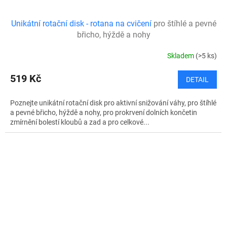
Unikátní rotační disk - rotana na cvičení
pro štíhlé a pevné
břicho, hýždě a nohy
Skladem
(>5 ks)
519 Kč
DETAIL
Poznejte unikátní rotační disk pro aktivní snižování váhy, pro štíhlé
a pevné břicho, hýždě a nohy, pro prokrvení dolních končetin
zmírnění bolestí kloubů a zad a pro celkové...