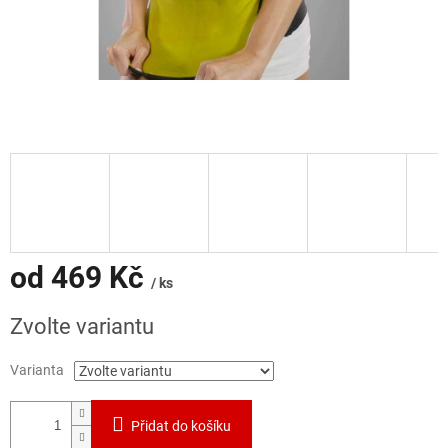
od
469 Kč
/ ks
Měrná
Zvolte variantu
cena:
Varianta
Přidat do košíku