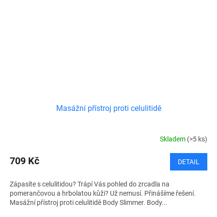
Masážní přístroj proti celulitidě
Skladem
(>5 ks)
709 Kč
DETAIL
Zápasíte s celulitidou? Trápí Vás pohled do zrcadla na
pomerančovou a hrbolatou kůži? Už nemusí. Přinášíme řešení.
Masážní přístroj proti celulitidě Body Slimmer. Body...