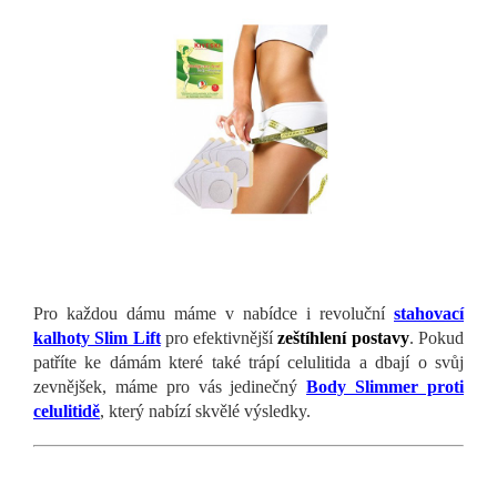
Pro každou dámu máme v nabídce i revoluční
stahovací
kalhoty Slim Lift
pro efektivnější
zeštíhlení postavy
. Pokud
patříte ke dámám které také trápí celulitida a dbají o svůj
zevnějšek, máme pro vás jedinečný
Body Slimmer proti
celulitidě
, který nabízí skvělé výsledky.