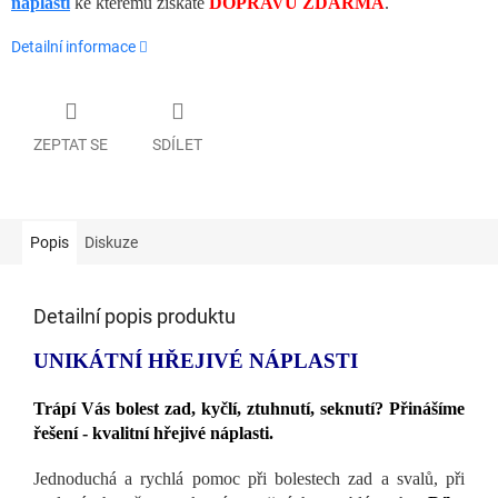
náplastí
ke kterému získáte
DOPRAVU ZDARMA
.
Detailní informace
ZEPTAT SE
SDÍLET
Popis
Diskuze
Detailní popis produktu
UNIKÁTNÍ HŘEJIVÉ NÁPLASTI
Trápí Vás bolest zad, kyčlí, ztuhnutí, seknutí? Přinášíme
řešení - kvalitní hřejivé náplasti.
Jednoduchá a rychlá pomoc při bolestech zad a svalů, při