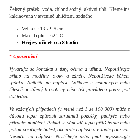
Železný prášek, voda, chlorid sodný, aktivní uhlí, Křemelina
kalcinovaná v tavenině uhličitanu sodného.
Velikost: 13 x 9,5 cm
Max. Teplota: 62 ° C
Hřejivý účinek cca 8 hodin
*
Upozornění
Vyvarujte se kontaktu s ústy, očima a ušima. Nepoužívejte
přímo na modřiny, otoky a záněty. Nepoužívejte během
spánku. Netlačte na náplast. Aplikace u nemocných nebo
tělesně postižených osob by měla být prováděna pouze pod
dohledem.
Ve vzácných případech (u méně než 1 ze 100 000) může z
důvodu tepla způsobit zarudnutí pokožky, puchýře nebo
příznaky popálení. Pokud se vám zdá teplo příliš horké nebo
pokud pociťujete bolest, okamžitě náplasti přestaňte používat.
Neseďte na náplasti. Nestříhejte nebo jinak nepoškozujte