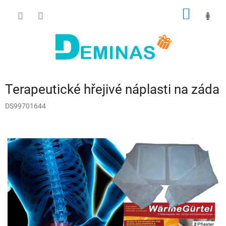
Přejít
NÁKUP
na
obsah
KOŠÍK
Terapeutické hřejivé náplasti na záda
DS99701644