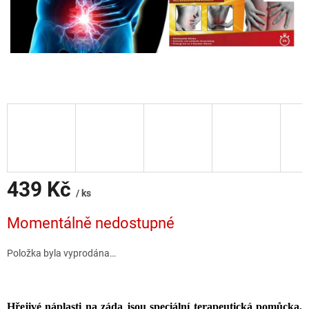
439 Kč
/ ks
Měrná
Momentálně nedostupné
cena:
Položka byla vyprodána…
Hřejivé náplasti na záda jsou speciální terapeutická pomůcka,