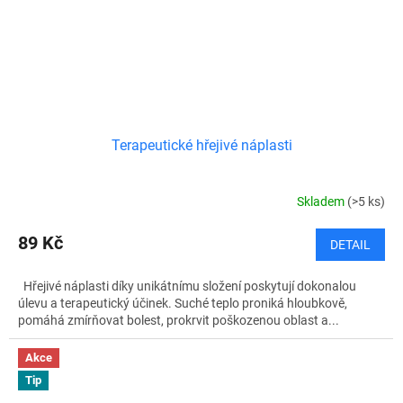
Terapeutické hřejivé náplasti
Skladem
(>5 ks)
89 Kč
DETAIL
Hřejivé náplasti díky unikátnímu složení poskytují dokonalou
úlevu a terapeutický účinek. Suché teplo proniká hloubkově,
pomáhá zmírňovat bolest, prokrvit poškozenou oblast a...
Akce
Tip