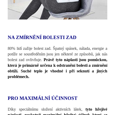
NA ZMÍRNĚNÍ BOLESTI ZAD
80% lidí zažije bolest zad. Špatný spánek, nálada, energie a
potíže se soustředěním jsou jen některé ze způsobů, jak nás
bolest zad ovlivňuje.
Právě tyto náplasti jsou pomůckou,
která je primárně určena k odstranění bolesti a zmírnění
obtíží. Suché teplo je vhodné i při seknutí a jiných
problémech.
PRO MAXIMÁLNÍ ÚČINNOST
Díky speciálnímu složení aktivních látek,
tyto hřejivé
náplasti, poskytují maximální hřejivý účinek který se