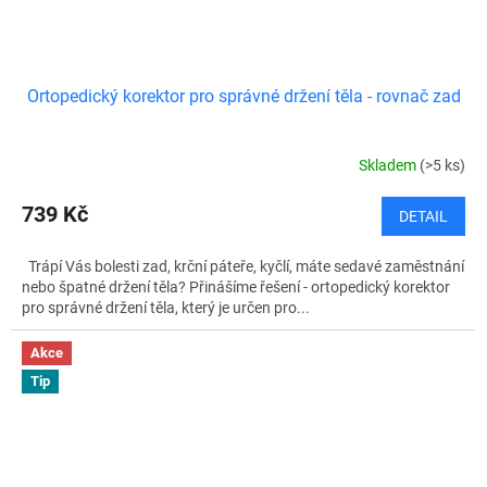
Ortopedický korektor pro správné držení těla - rovnač zad
Skladem
(>5 ks)
739 Kč
DETAIL
Trápí Vás bolesti zad, krční páteře, kyčlí, máte sedavé zaměstnání
nebo špatné držení těla? Přinášíme řešení - ortopedický korektor
pro správné držení těla, který je určen pro...
Akce
Tip