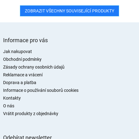
ZOBRAZIT VŠECHNY SOUVISEJÍCÍ PRODUKTY
Z
á
Informace pro vás
p
a
Jak nakupovat
t
Obchodní podmínky
í
Zásady ochrany osobních údajů
Reklamace a vrácení
Doprava a platba
Informace o používání souborů cookies
Kontakty
O nás
Vrátit produkty z objednávky
Odebírat newsletter