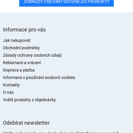
ZOBRAZIT VŠECHNY SOUVISEJÍCÍ PRODUKTY
Z
á
Informace pro vás
p
a
Jak nakupovat
t
Obchodní podmínky
í
Zásady ochrany osobních údajů
Reklamace a vrácení
Doprava a platba
Informace o používání souborů cookies
Kontakty
O nás
Vrátit produkty z objednávky
Odebírat newsletter