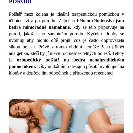
PORODU
Polštář mezi kolena je ideální terapeutickou pomůckou v
těhotenství a po porodu. Zejména
během těhotenství jsou
bedra mimořádně namáhané
, kdy se tělo připravuje na
porod, jakož i po samotném porodu. Kyčelní klouby se
uvolňují aby mohlo dítě projít, což je často doprovázela
silnou bolestí. Právě v tomto období nemůže žena přimět
analgetika, kteří by jí ulevili od nesnesitelných bolestí. Tehdy
je ortopedický polštář na bedra nenahraditelným
pomocníkem.
Díky unikátnímu designu působí uvolňující na
klouby a dopřeje jim odpočinek a přirozenou regeneraci.