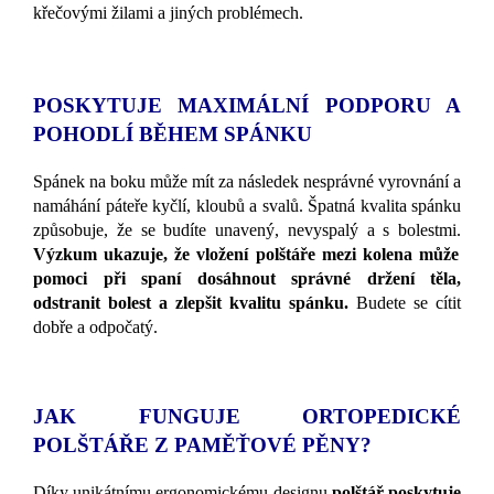
křečovými žilami a jiných problémech.
POSKYTUJE MAXIMÁLNÍ PODPORU A
POHODLÍ BĚHEM SPÁNKU
Spánek na boku může mít za následek nesprávné vyrovnání a
namáhání páteře kyčlí, kloubů a svalů. Špatná kvalita spánku
způsobuje, že se budíte unavený, nevyspalý a s bolestmi.
Výzkum ukazuje, že vložení polštáře mezi kolena může
pomoci při spaní dosáhnout správné držení těla,
odstranit bolest a zlepšit kvalitu spánku.
Budete se cítit
dobře a odpočatý.
JAK FUNGUJE ORTOPEDICKÉ
POLŠTÁŘE Z PAMĚŤOVÉ PĚNY?
Díky unikátnímu ergonomickému designu
polštář poskytuje