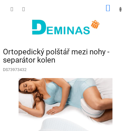
Přejít
NÁKUP
na
obsah
KOŠÍK
Ortopedický polštář mezi nohy -
separátor kolen
DS73973432