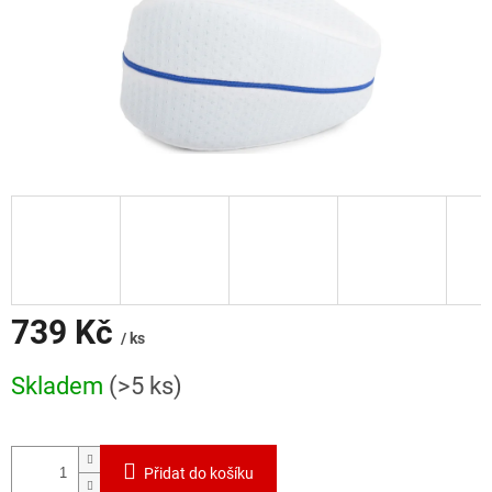
739 Kč
/ ks
Měrná
Skladem
(>5 ks)
cena:
Přidat do košíku