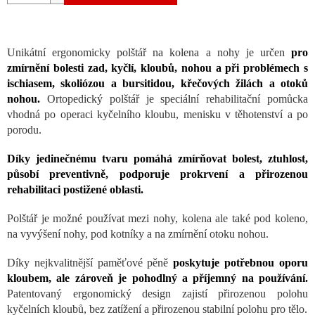
Unikátní ergonomicky polštář na kolena a nohy je určen
pro
zmírnění bolesti zad, kyčlí, kloubů, nohou a při problémech s
ischiasem, skoliózou a bursitidou, křečových žilách a otoků
nohou.
Ortopedický polštář je speciální rehabilitační pomůcka
vhodná po operaci kyčelního kloubu, menisku v těhotenství a po
porodu.
Díky jedinečnému tvaru pomáhá zmírňovat bolest, ztuhlost,
působí preventivně, podporuje prokrvení a přirozenou
rehabilitaci postižené oblasti.
Polštář je možné používat mezi nohy, kolena ale také pod koleno,
na vyvýšení nohy, pod kotníky a na zmírnění otoku nohou.
Díky nejkvalitnější paměťové pěně
poskytuje potřebnou oporu
kloubem, ale zároveň je pohodlný a příjemný na používání.
Patentovaný ergonomický design zajistí přirozenou polohu
kyčelních kloubů, bez zatížení a přirozenou stabilní polohu pro tělo.