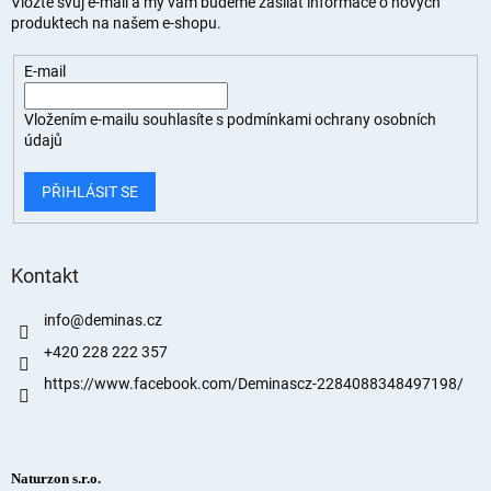
Vložte svůj e-mail a my vám budeme zasílat informace o nových
produktech na našem e-shopu.
E-mail
Vložením e-mailu souhlasíte s
podmínkami ochrany osobních
údajů
PŘIHLÁSIT SE
Kontakt
info
@
deminas.cz
+420 228 222 357
https://www.facebook.com/Deminascz-2284088348497198/
Naturzon s.r.o.