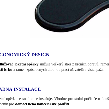
GONOMICKÝ DESIGN
lužovač loketní opěrky
snižuje veškerý stres z krčních obratlů, rame
stí krku
a ramen způsobených dlouhou prací uživatelů a visící paží.
ADNÁ INSTALACE
tní opěrka se snadno se instaluje. Vhodné pro stolní počítače o tlou
ocník pro
domácí nebo kancelářské použití.