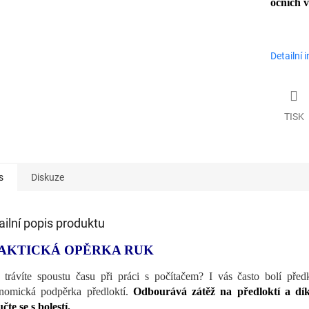
očních 
Detailní 
TISK
s
Diskuze
ailní popis produktu
AKTICKÁ OPĚRKA RUK
 trávíte spoustu času při práci s počítačem? I vás často bolí pře
nomická podpěrka předloktí.
Odbourává zátěž na předloktí a dík
čte se s bolestí.