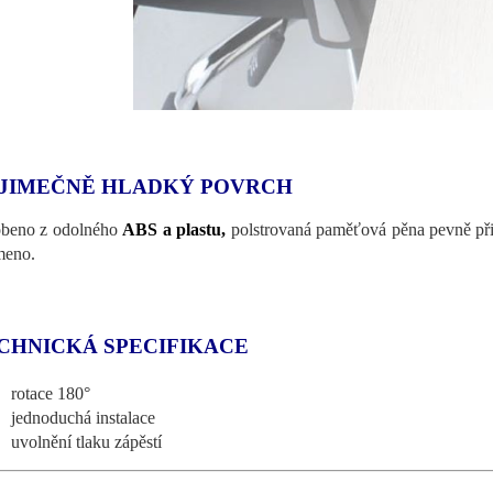
JIMEČNĚ HLADKÝ POVRCH
beno z odolného
ABS a plastu,
polstrovaná paměťová pěna pevně přil
meno.
CHNICKÁ SPECIFIKACE
rotace 180°
jednoduchá instalace
uvolnění tlaku zápěstí