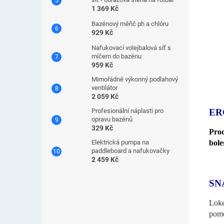
1 369 Kč
Bazénový měřič ph a chlóru
929 Kč
Nafukovací volejbalová síť s
míčem do bazénu
959 Kč
Mimořádně výkonný podlahový
ventilátor
2 059 Kč
ER
Profesionální náplasti pro
opravu bazénů
329 Kč
Prod
bole
Elektrická pumpa na
paddleboard a nafukovačky
2 459 Kč
SN
Loke
pom