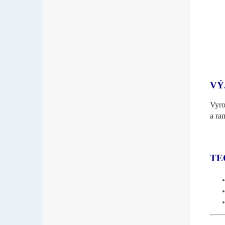
VÝ
Vyro
a ra
TE