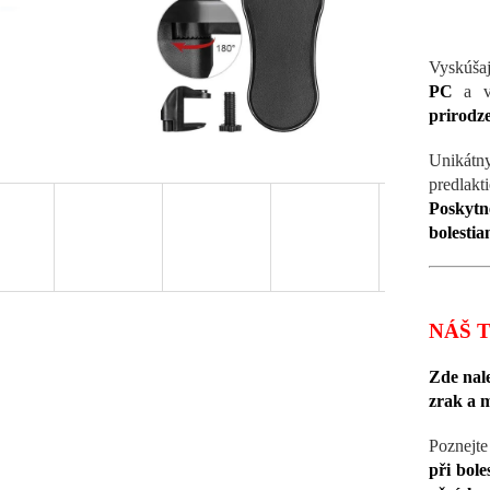
Vyskúša
PC
a v
prirodze
Unikát
predlak
Poskyt
bolestia
NÁŠ T
Zde nal
zrak a m
Poznejt
při bole