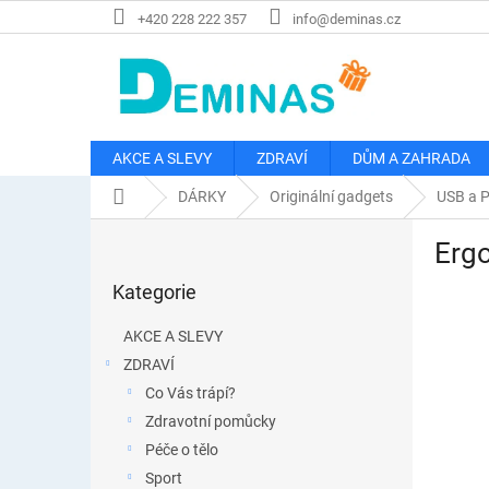
Přejít
+420 228 222 357
info@deminas.cz
na
obsah
AKCE A SLEVY
ZDRAVÍ
DŮM A ZAHRADA
Domů
DÁRKY
Originální gadgets
USB a 
P
Ergo
o
Přeskočit
s
Kategorie
kategorie
t
r
AKCE A SLEVY
a
ZDRAVÍ
n
Co Vás trápí?
n
í
Zdravotní pomůcky
p
Péče o tělo
a
Sport