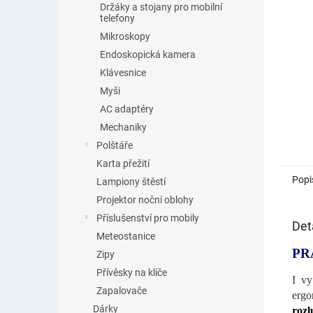
Držáky a stojany pro mobilní
telefony
Mikroskopy
Endoskopická kamera
Klávesnice
Myši
AC adaptéry
Mechaniky
Polštáře
Karta přežití
Popi
Lampiony štěstí
Projektor noční oblohy
Příslušenství pro mobily
Det
Meteostanice
PR
Zipy
Přívěsky na klíče
I vy
Zapalovače
ergo
Dárky
rozlu