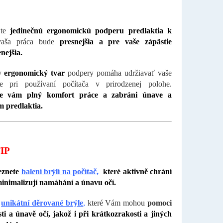
jte
jedinečnú ergonomickú podperu predlaktia k
aša práca bude
presnejšia a pre vaše zápästie
nejšia.
ny
ergonomický tvar
podpery pomáha udržiavať vaše
tie pri používaní počítača v prirodzenej polohe.
ne vám plný komfort práce a zabráni únave a
m predlaktia.
IP
eznete
balení brýlí na počítač,
které aktivně chrání
inimalizují namáhání a únavu očí.
e
unikátní děrované brýle
,
které Vám mohou
pomoci
sti a únavě očí, jakož i při krátkozrakosti a jiných