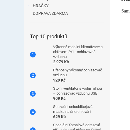
HRAČKY
Sami 
DOPRAVA ZDARMA
Top 10 produktů
Výkonná mobilní klimatizace s
ohřevem 2v1 - ochlazovač
vzduchu
2 979 Kč
Přenosný výkonný ochlazovač
vzduchu
929 Kč
Stolní ventilátor s vodní mlhou
– ochlazovač vzduchu USB
909 Kč
Senzační celoobličejová
maska ​​na šnorchlování
629 Kč
Speciální fotbalová odrazová
síť - odrazová stěna na fotbal