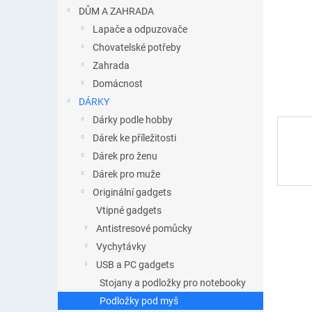
n
DŮM A ZAHRADA
e
Lapače a odpuzovače
l
Chovatelské potřeby
Zahrada
Domácnost
DÁRKY
Dárky podle hobby
Dárek ke příležitosti
Dárek pro ženu
Dárek pro muže
Originální gadgets
Vtipné gadgets
Antistresové pomůcky
Vychytávky
USB a PC gadgets
Stojany a podložky pro notebooky
Podložky pod myš