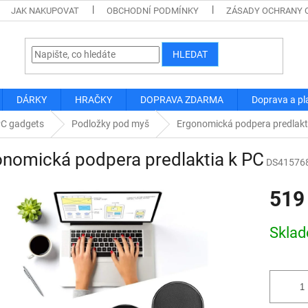
JAK NAKUPOVAT
OBCHODNÍ PODMÍNKY
ZÁSADY OCHRANY 
HLEDAT
DÁRKY
HRAČKY
DOPRAVA ZDARMA
Doprava a pl
PC gadgets
Podložky pod myš
Ergonomická podpera predlakt
nomická podpera predlaktia k PC
DS41576
519
Měrná
Skla
cena: