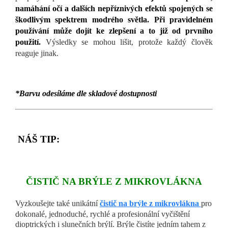
namáhání očí a dalších nepříznivých efektů spojených se
škodlivým spektrem modrého světla. Při pravidelném
používání může dojít ke zlepšení a to již od prvního
použití.
Výsledky se mohou lišit, protože každý člověk
reaguje jinak.
*Barvu odesíláme dle skladové dostupnosti
NÁŠ TIP:
ČISTIČ NA BRÝLE Z MIKROVLÁKNA
Vyzkoušejte
také u
nikátní
čistič na brýle z mikrovlákna
pro
dokonalé, jednoduché, rychlé a profesionální vyčištění
dioptrických i slunečních brýlí. Brýle čistíte jedním tahem z