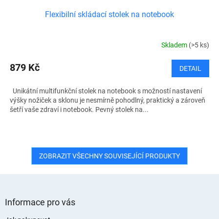
Flexibilní skládací stolek na notebook
Skladem
(>5 ks)
879 Kč
DETAIL
Unikátní multifunkční stolek na notebook s možností nastavení
výšky nožiček a sklonu je nesmírně pohodlný, praktický a zároveň
šetří vaše zdraví i notebook. Pevný stolek na...
ZOBRAZIT VŠECHNY SOUVISEJÍCÍ PRODUKTY
Z
á
Informace pro vás
p