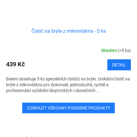
Čistič na brýle z mikrovlákna - 5 ks
Skladem
(>5 ks)
439 Kč
DETAIL
Balení obsahuje 5 ks speciálních čističů na brýle. Unikátní čistič na
brýle z mikrovlákna pro dokonalé, jednoduché, rychlé a
profesionální vyčištění dioptrických i slunečních...
ZOBRAZIT VŠECHNY PODOBNÉ PRODUKTY