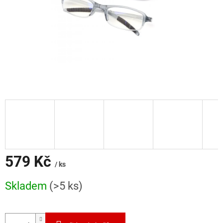
579 Kč
/ ks
Měrná
Skladem
(>5 ks)
cena: