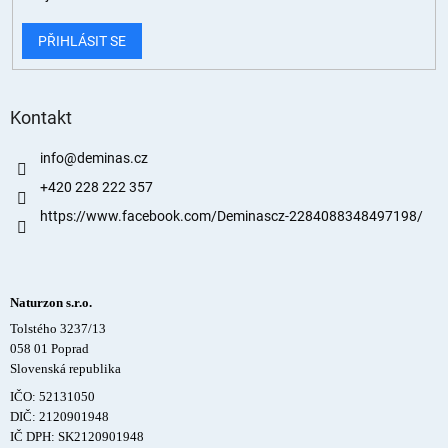
PŘIHLÁSIT SE
Kontakt
info
@
deminas.cz
+420 228 222 357
https://www.facebook.com/Deminascz-2284088348497198/
Naturzon s.r.o.
Tolstého 3237/13
058 01 Poprad
Slovenská republika
IČO: 52131050
DIČ: 2120901948
IČ DPH: SK2120901948