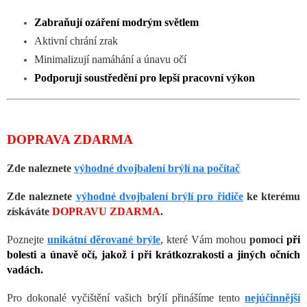
Zabraňují ozáření modrým světlem
Aktivní chrání zrak
Minimalizují namáhání a únavu očí
Podporují soustředění pro lepší pracovní výkon
DOPRAVA ZDARMA
Zde naleznete
výhodné dvojbalení brýlí na počítač
Zde naleznete
výhodné dvojbalení brýlí pro řidiče
ke kterému
získáváte
DOPRAVU ZDARMA
.
Poznejte
unikátní děrované brýle
, které Vám mohou
pomoci
při
bolesti a únavě očí, jakož i při krátkozrakosti a jiných očních
vadách.
Pro dokonalé vyčištění vašich brýlí přinášíme tento
nejúčinnější