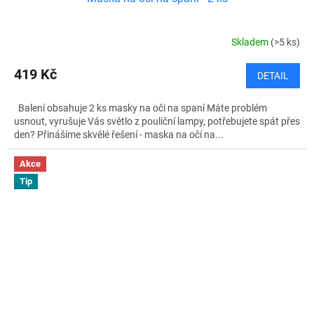
Skladem
(>5 ks)
419 Kč
DETAIL
Balení obsahuje 2 ks masky na oči na spaní Máte problém
usnout, vyrušuje Vás světlo z pouliční lampy, potřebujete spát přes
den? Přinášíme skvělé řešení - maska na očí na...
Akce
Tip