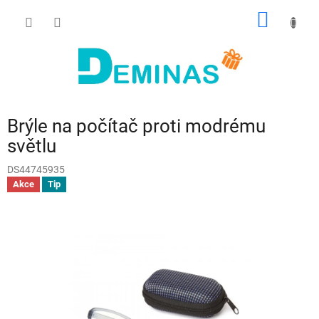
Přejít
NÁKUP
na
obsah
KOŠÍK
Brýle na počítač proti modrému
světlu
DS44745935
Akce
Tip