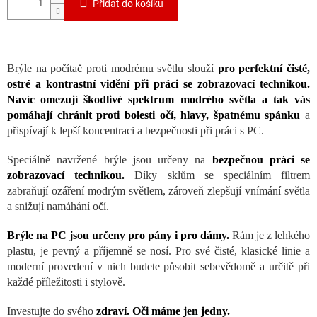
Přidat do košíku
Brýle na počítač proti modrému světlu slouží
pro perfektní čisté,
ostré a kontrastní vidění při práci se zobrazovací technikou.
Navíc omezují škodlivé spektrum modrého světla a tak vás
pomáhají chránit proti bolesti očí, hlavy, špatnému spánku
a
přispívají k lepší koncentraci a bezpečnosti při práci s PC.
Speciálně navržené brýle jsou určeny na
bezpečnou práci se
zobrazovací technikou.
Díky sklům se speciálním filtrem
zabraňují ozáření modrým světlem, zároveň zlepšují vnímání světla
a snižují namáhání očí.
Brýle na PC jsou určeny pro pány i pro dámy.
Rám je z lehkého
plastu, je pevný a příjemně se nosí. Pro své čisté, klasické linie a
moderní provedení v nich budete působit sebevědomě a určitě při
každé příležitosti i stylově.
Investujte do svého
zdraví. Oči máme jen jedny.