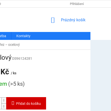
OSOBNÍCH ÚDAJŮ
REKLAMACE A VRÁCENÍ
Přihlášení
DOPRAVA A PLATBA
NÁKUPNÍ
Prázdný košík
KOŠÍK
atba
Kontakty
řez – ocelový
lový
DS96124281
 Kč
/ ks
dem
(>5 ks)
Přidat do košíku