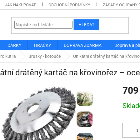
JAK NAKUPOVAT
OBCHODNÍ PODMÍNKY
ZÁSADY OCHRANY 
HLEDAT
DÁRKY
HRAČKY
DOPRAVA ZDARMA
Doprava a pl
ro kutila
Brusky - kotouče
Unikátní drátěný kartáč na křovino
átní drátěný kartáč na křovinořez – oce
709
Měrná
Skla
cena: