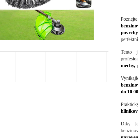
Poznejt
benzino
povrchy
perfektn
Tento j
profesion
mechy, p
Vynikaj
benzino
do 10 0
Praktic
hliníkov
Díky je
benzin
upraven