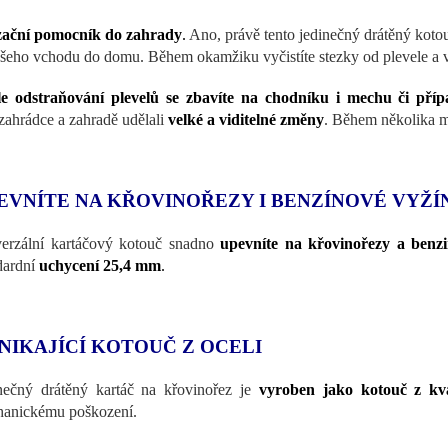
zační pomocník do zahrady
.
Ano, právě tento jedinečný drátěný koto
ašeho vchodu do domu. Během okamžiku vyčistíte stezky od plevele a v
e odstraňování plevelů se zbavíte na chodníku i mechu či příp
zahrádce a zahradě udělali
velké a viditelné změny
. Během několika 
EVNÍTE NA KŘOVINOŘEZY I BENZÍNOVÉ VYŽ
erzální kartáčový kotouč snadno
upevníte na křovinořezy a benzi
dardní
uchycení 25,4 mm
.
NIKAJÍCÍ KOTOUČ Z OCELI
nečný drátěný kartáč na křovinořez je
vyroben jako kotouč z kval
anickému poškození.