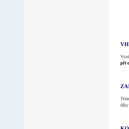
VH
Vyni
při 
ZA
Tent
díky
KO