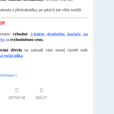
zahradu a předzahrádku, po jakých jste vždy toužili.
IP
leznete
výhodné
2-balení drátěného kartáče na
řez
za
zvýhodněnou cenu.
ávání dřevin
na zahradě vám nesmí chybět naše
ká ruční pilka
.
informace
ZEPTAT SE
SDÍLET