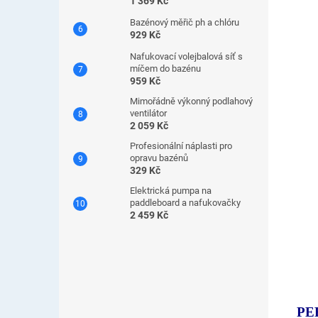
1 369 Kč
Bazénový měřič ph a chlóru
929 Kč
Nafukovací volejbalová síť s
míčem do bazénu
959 Kč
Mimořádně výkonný podlahový
ventilátor
2 059 Kč
Profesionální náplasti pro
opravu bazénů
329 Kč
Elektrická pumpa na
paddleboard a nafukovačky
2 459 Kč
PE