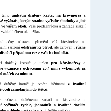
e tento
unikátní drátěný kartáč na křovinořez a
vé vyžínače
,
kterým
snadno vyčistíte chodníky a jiné
 ve vašem okolí
.
Vaše předzahrádka a zahrada získají
í vzhled během okamžiku.
edinečný nástavec přemění váš křovinořez na
ální zařízení
odstraňující plevel
, ale zároveň i
různé
lísně či případnou rez z vašich chodníků
.
ící drátěný kotouč je určen
pro křovinořezy a
vé vyžínače s uchycením 25,4 mm
s
výkonností až
00 otáček za minutu
.
ký drátěný kartáč je tvořen štětinami
z kvalitní
é oceli zamotanými do štětců
.
dinečnému drátěnému kartáči na křovinořez a
ové
vyžínače rychle, jednoduše a kvalitně docílíte
ého vzhledu vaší zahrady
. Ušetříte svůj čas.