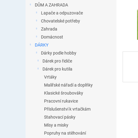
n
DŮM A ZAHRADA
e
Lapače a odpuzovače
l
Chovatelské potřeby
Zahrada
Domácnost
DÁRKY
Dárky podle hobby
Dárek pro řidiče
Dárek pro kutila
Vrtáky
Malířské nářadí a doplňky
Klasické šroubováky
Pracovní rukavice
Příslušenství k vrtačkám
Stahovací pásky
Mísy a misky
Popruhy na stěhování