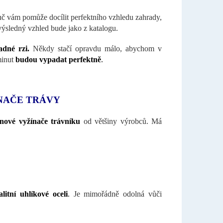
uč vám pomůže docílit perfektního vzhledu zahrady,
ýsledný vzhled bude jako z katalogu.
adné rzi.
Někdy stačí opravdu málo, abychom v
minut
budou vypadat perfektně
.
ÍNAČE TRÁVY
nové vyžínače trávníku
od většiny výrobců. Má
itní uhlíkové oceli
.
Je mimořádně odolná vůči