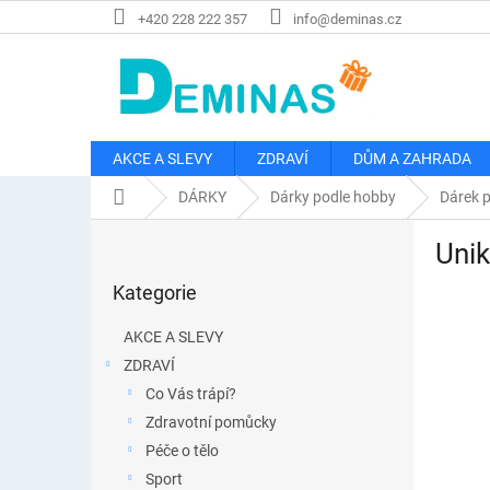
Přejít
+420 228 222 357
info@deminas.cz
na
obsah
AKCE A SLEVY
ZDRAVÍ
DŮM A ZAHRADA
Domů
DÁRKY
Dárky podle hobby
Dárek p
P
Unik
o
Přeskočit
s
Kategorie
kategorie
t
r
AKCE A SLEVY
a
ZDRAVÍ
n
Co Vás trápí?
n
í
Zdravotní pomůcky
p
Péče o tělo
a
Sport