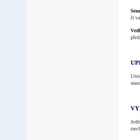
Sen
či v
Vedl
před
UP
Univ
stan
VY
Jedi
mech