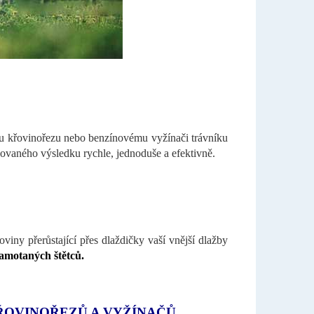
mu křovinořezu nebo benzínovému vyžínači trávníku
vaného výsledku rychle, jednoduše a efektivně.
viny přerůstající přes dlaždičky vaší vnější dlažby
zamotaných štětců.
KŘOVINOŘEZŮ A VYŽÍNAČŮ