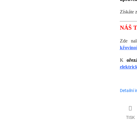
Získáte 
NÁŠ T
Zde na
křovino
K
ořez
elektric
Detailní 
TISK