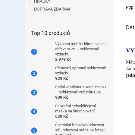
HRAČKY
Popi
DOPRAVA ZDARMA
Det
Top 10 produktů
Výkonná mobilní klimatizace s
ohřevem 2v1 - ochlazovač
VY
vzduchu
2 979 Kč
Máte
Přenosný výkonný ochlazovač
žádn
vzduchu
jedn
929 Kč
Stolní ventilátor s vodní mlhou
– ochlazovač vzduchu USB
909 Kč
Senzační celoobličejová
maska ​​na šnorchlování
629 Kč
Speciální fotbalová odrazová
síť - odrazová stěna na fotbal