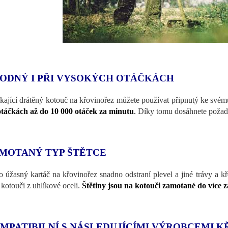
ODNÝ I PŘI VYSOKÝCH OTÁČKÁCH
kající drátěný kotouč na křovinořez můžete používat připnutý ke své
otáčkách až do 10 000 otáček za minutu
.
Díky tomu dosáhnete požado
MOTANÝ TYP ŠTĚTCE
o úžasný kartáč na křovinořez snadno odstraní plevel a jiné trávy a křo
 kotouči z uhlíkové oceli.
Štětiny jsou na kotouči zamotané do více 
MPATIBILNÍ S NÁSLEDUJÍCÍMI VÝROBCEMI 