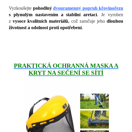
Vyzkoušejte
pohodln
ý
dvouramenný popruh křovinořezu
s plynulým nastavením a stabilní aretací
.
Je vyroben
z
vysoce kvalitních materiálů
,
což zaručuje jeho
dlouhou
životnost a odolnost proti opotřebení
.
PRAKTICKÁ OCHRANNÁ MASKA A
KRYT NA SEČENÍ SE SÍTÍ