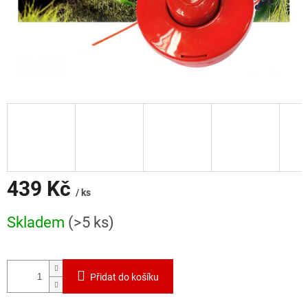
439 Kč
/ ks
Měrná
Skladem
(>5 ks)
cena:
Přidat do košíku