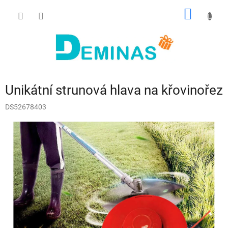
Přejít
NÁKUP
na
obsah
KOŠÍK
Unikátní strunová hlava na křovinořez
DS52678403