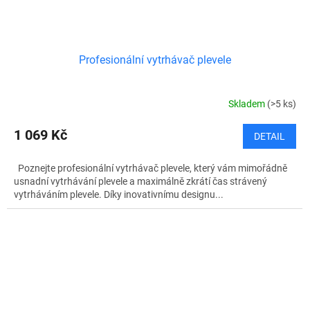
Profesionální vytrhávač plevele
Skladem
(>5 ks)
1 069 Kč
DETAIL
Poznejte profesionální vytrhávač plevele, který vám mimořádně
usnadní vytrhávání plevele a maximálně zkrátí čas strávený
vytrháváním plevele. Díky inovativnímu designu...