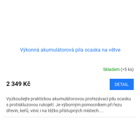
Výkonná akumulátorová pila ocaska na větve
Skladem
(>5 ks)
2 349 Kč
DETAIL
Vyzkoušejte praktickou akumulátorovou prořezávací pilu ocasku
s protiskluzovou rukojetí. Je výborným pomocníkem při řezu
dřevin, keřů, vinic i na těžko přístupných místech....