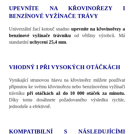
UPEVNÍTE NA KŘOVINOŘEZY I
BENZÍNOVÉ VYŽÍNAČE TRÁVY
Univerzální žací kotouč snadno
upevníte na křovinořezy a
benzinové vyžínače trávníku
od většiny výrobců. Má
standardní
uchycení 25,4 mm
.
VHODNÝ I PŘI VYSOKÝCH OTÁČKÁCH
Vynikající strunovou hlavu na křovinořez můžete používat
připnutou ke svému křovinořezu nebo benzínovému vyžínači
trávníku
při otáčkách až do 10 000 otáček za minutu.
Díky tomu dosáhnete požadovaného výsledku rychle,
jednoduše a efektivně.
KOMPATIBILNÍ S NÁSLEDUJÍCÍMI