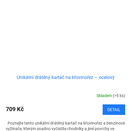
Unikátní drátěný kartáč na křovinořez – ocelový
Skladem
(>5 ks)
709 Kč
DETAIL
Poznejte tento unikátní drátěný kartáč na křovinořez a benzinové
vyžínače, kterým snadno vyčistíte chodníky a jiné povrchy ve