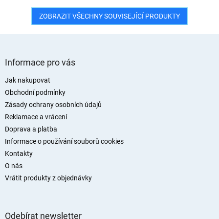
ZOBRAZIT VŠECHNY SOUVISEJÍCÍ PRODUKTY
Z
á
Informace pro vás
p
a
Jak nakupovat
t
Obchodní podmínky
í
Zásady ochrany osobních údajů
Reklamace a vrácení
Doprava a platba
Informace o používání souborů cookies
Kontakty
O nás
Vrátit produkty z objednávky
Odebírat newsletter