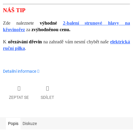
NÁŠ TIP
Zde naleznete
výhodné
2-balení strunové hlavy na
křovinořez
za
zvýhodněnou cenu.
K
ořezávání dřevin
na zahradě vám nesmí chybět naše
elektrická
ruční pilka
.
Detailní informace
ZEPTAT SE
SDÍLET
Popis
Diskuze