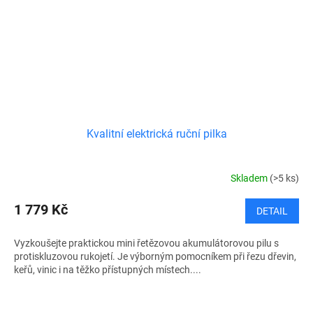
Kvalitní elektrická ruční pilka
Skladem
(>5 ks)
1 779 Kč
DETAIL
Vyzkoušejte praktickou mini řetězovou akumulátorovou pilu s
protiskluzovou rukojetí. Je výborným pomocníkem při řezu dřevin,
keřů, vinic i na těžko přístupných místech....