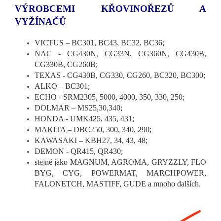
VÝROBCEMI KŘOVINOŘEZŮ A
VYŽÍNAČŮ
VICTUS – BC301, BC43, BC32, BC36;
NAC - CG430N, CG33N, CG360N, CG430B,
CG330B, CG260B;
TEXAS - CG430B, CG330, CG260, BC320, BC300;
ALKO – BC301;
ECHO - SRM2305, 5000, 4000, 350, 330, 250;
DOLMAR – MS25,30,340;
HONDA - UMK425, 435, 431;
MAKITA – DBC250, 300, 340, 290;
KAWASAKI – KBH27, 34, 43, 48;
DEMON - QR415, QR430;
stejně jako MAGNUM, AGROMA, GRYZZLY, FLO
BYG, CYG, POWERMAT, MARCHPOWER,
FALONETCH, MASTIFF, GUDE a mnoho dalších.