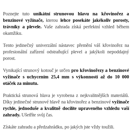
Poznejte tuto
unikátní strunovou hlavu na křovinořez a
benzinové vyžínače,
kterou
lehce posekáte jakékoliv porosty,
trávníky a plevele.
Vaše zahrada získá perfektní vzhled během
okamžiku.
Tento jedinečný univerzální nástavec přemění váš křovinořez na
profesionální zařízení odstraňující plevel a jakýkoli nepoddajný
porost.
Vynikající strunový kotouč je určen
pro křovinořezy a benzinové
vyžínače s uchycením 25,4 mm s výkonností až do 10 000
otáček za minutu.
Praktická strunová hlava je vyrobena z nejkvalitnějších materiálů.
Díky jedinečné strunové hlavě na křovinořez a benzinové
vyžínače
rychle, jednoduše a kvalitně docílíte upraveného vzhledu vaší
zahrady.
Ušetříte svůj čas.
Získáte zahradu a předzahrádku, po jakých jste vždy toužili.