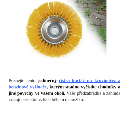
Poznejte tento
jedinečný
čistící kartáč na křovinořez a
benzinové vyžínače
, kterým snadno vyčistíte chodníky a
jiné povrchy ve vašem okolí.
Vaše předzahrádka a zahrada
získají perfektní vzhled během okamžiku.