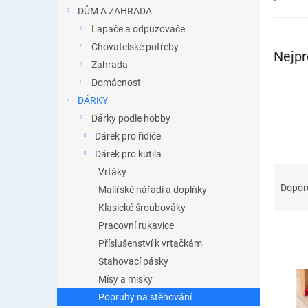
n
DŮM A ZAHRADA
e
Lapače a odpuzovače
l
Chovatelské potřeby
Nejpr
Zahrada
Domácnost
DÁRKY
Dárky podle hobby
Dárek pro řidiče
Dárek pro kutila
Ř
Vrtáky
a
Dopor
Malířské nářadí a doplňky
z
Klasické šroubováky
e
Pracovní rukavice
n
Příslušenství k vrtačkám
í
p
Stahovací pásky
V
r
Mísy a misky
ý
o
p
Popruhy na stěhování
d