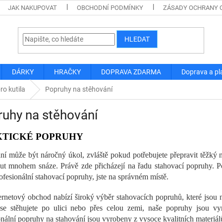
JAK NAKUPOVAT
OBCHODNÍ PODMÍNKY
ZÁSADY OCHRANY 
HLEDAT
DÁRKY
HRAČKY
DOPRAVA ZDARMA
Doprava a pl
ro kutila
Popruhy na stěhování
uhy na stěhování
KTICKÉ POPRUHY
ní může být náročný úkol, zvláště pokud potřebujete přepravit těžký n
ut mnohem snáze. Právě zde přicházejí na řadu stahovací popruhy. P
ofesionální stahovací popruhy, jste na správném místě.
ernetový obchod nabízí široký výběr stahovacích popruhů, které jsou 
e stěhujete po ulici nebo přes celou zemi, naše popruhy jsou vyr
onální popruhy na stahování jsou vyrobeny z vysoce kvalitních materiálů,