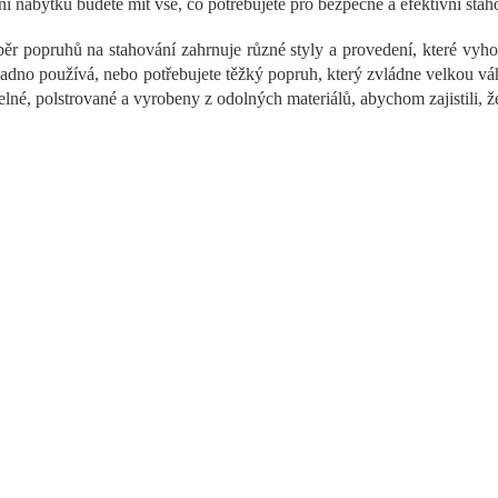
ní nábytku budete mít vše, co potřebujete pro bezpečné a efektivní sta
a
c
ěr popruhů na stahování zahrnuje různé styly a provedení, které vyho
í
nadno používá, nebo potřebujete těžký popruh, který zvládne velkou vá
p
r
telné, polstrované a vyrobeny z odolných materiálů, abychom zajistili, ž
v
k
y
v
ý
p
i
s
u