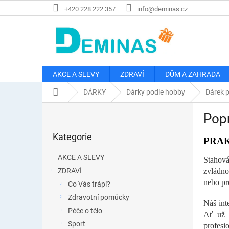
Přejít
+420 228 222 357
info@deminas.cz
na
obsah
AKCE A SLEVY
ZDRAVÍ
DŮM A ZAHRADA
Domů
DÁRKY
Dárky podle hobby
Dárek p
P
Popr
o
Přeskočit
s
Kategorie
kategorie
PRA
t
r
AKCE A SLEVY
Stahová
a
ZDRAVÍ
zvládno
n
nebo pr
Co Vás trápí?
n
í
Zdravotní pomůcky
Náš int
p
Péče o tělo
Ať už s
a
Sport
profesi