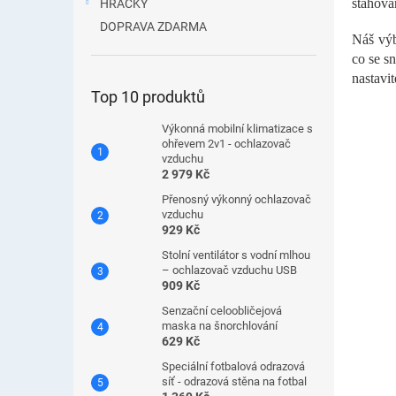
stahová
HRAČKY
DOPRAVA ZDARMA
Náš výb
co se s
nastavi
Top 10 produktů
Výkonná mobilní klimatizace s
ohřevem 2v1 - ochlazovač
vzduchu
2 979 Kč
Přenosný výkonný ochlazovač
vzduchu
929 Kč
Stolní ventilátor s vodní mlhou
– ochlazovač vzduchu USB
909 Kč
Senzační celoobličejová
maska ​​na šnorchlování
629 Kč
Speciální fotbalová odrazová
síť - odrazová stěna na fotbal