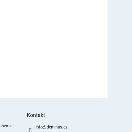
Kontakt
našem e-
info
@
deminas.cz