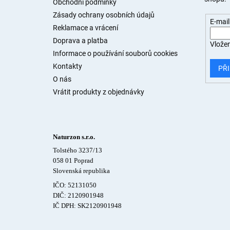
t
Obchodní podmínky
í
Zásady ochrany osobních údajů
E-mail
Reklamace a vrácení
Doprava a platba
Vložen
Informace o používání souborů cookies
Kontakty
PŘI
O nás
Vrátit produkty z objednávky
Naturzon s.r.o.
Tolstého 3237/13
058 01 Poprad
Slovenská republika
IČO: 52131050
DIČ: 2120901948
IČ DPH: SK2120901948