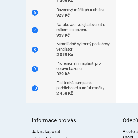
1 369 Kč
Bazénový měřič ph a chlóru
929 Kč
Nafukovací volejbalová síť s
míčem do bazénu
959 Kč
Mimořádně výkonný podlahový
ventilátor
2 059 Kč
Profesionální náplasti pro
opravu bazénů
329 Kč
Elektrická pumpa na
paddleboard a nafukovačky
2 459 Kč
Z
á
Informace pro vás
Odebír
p
a
Jak nakupovat
Vložte 
shopu.