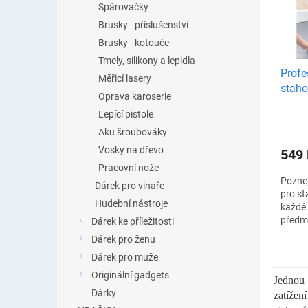
i
Spárovačky
u
s
Brusky - příslušenství
k
p
t
Brusky - kotouče
r
ů
Tmely, silikony a lepidla
o
Profe
Měřicí lasery
d
staho
u
Oprava karoserie
k
Lepící pistole
t
Aku šroubováky
ů
Vosky na dřevo
549
Pracovní nože
Poznej
Dárek pro vinaře
pro st
Hudební nástroje
každé 
předm
Dárek ke příležitosti
jedno
Dárek pro ženu
Soupra
Dárek pro muže
speciá
Originální gadgets
Jednou 
Dárky
zatížen