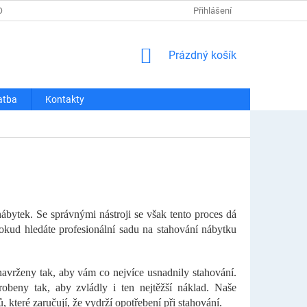
OSOBNÍCH ÚDAJŮ
REKLAMACE A VRÁCENÍ
Přihlášení
DOPRAVA A PLATBA
NÁKUPNÍ
Prázdný košík
KOŠÍK
atba
Kontakty
ábytek. Se správnými nástroji se však tento proces dá
okud hledáte profesionální sadu na stahování nábytku
navrženy tak, aby vám co nejvíce usnadnily stahování.
obeny tak, aby zvládly i ten nejtěžší náklad. Naše
 které zaručují, že vydrží opotřebení při stahování.