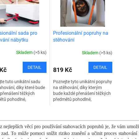
sionální sada pro
Profesionální popruhy na
vání nábytku
stěhování
Skladem
(>5 ks)
Skladem
(>5 ks)
DETAIL
DETAIL
 Kč
819 Kč
te tuto unikátní sadu
Poznejte tyto unikátní popruhy
ahování, díky které bude
na stěhování, díky kterým
přenášení těžkých
bude každé přenášení těžkých
ětů pohodlné,
předmětů pohodlné,
duché a bezpečné.
jednoduché a bezpečné.
va využívá kola a
Popruhy využívají pákový
O
lní manipulační tyčku....
efekt, a tak zvednete...
v
l
z nejlepších věcí pro používání stahovacích popruhů je, že vám umož
á
í zad. To může pomoci snížit riziko zranění a učinit proces stahován
d