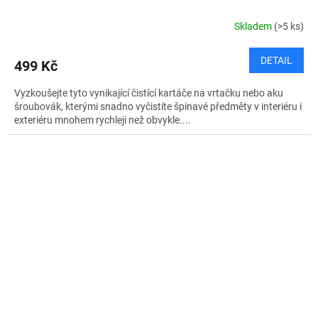
Skladem
(>5 ks)
DETAIL
499 Kč
Vyzkoušejte tyto vynikající čistící kartáče na vrtačku nebo aku
šroubovák, kterými snadno vyčistíte špinavé předměty v interiéru i
exteriéru mnohem rychleji než obvykle....