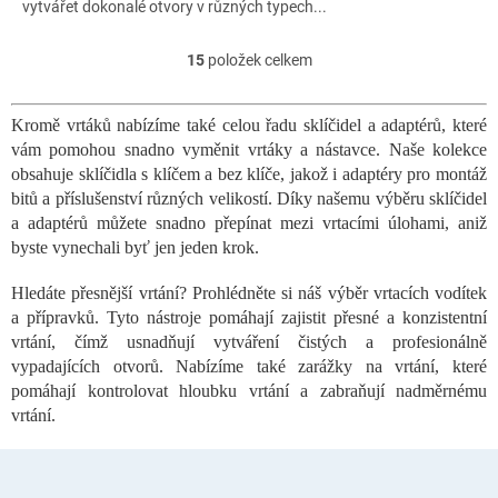
vytvářet dokonalé otvory v různých typech...
15
položek celkem
O
v
l
Kromě vrtáků nabízíme také celou řadu sklíčidel a adaptérů, které
á
vám pomohou snadno vyměnit vrtáky a nástavce. Naše kolekce
d
a
obsahuje sklíčidla s klíčem a bez klíče, jakož i adaptéry pro montáž
c
bitů a příslušenství různých velikostí. Díky našemu výběru sklíčidel
í
a adaptérů můžete snadno přepínat mezi vrtacími úlohami, aniž
p
byste vynechali byť jen jeden krok.
r
v
Hledáte přesnější vrtání? Prohlédněte si náš výběr vrtacích vodítek
k
a přípravků. Tyto nástroje pomáhají zajistit přesné a konzistentní
y
vrtání, čímž usnadňují vytváření čistých a profesionálně
v
ý
vypadajících otvorů. Nabízíme také zarážky na vrtání, které
p
pomáhají kontrolovat hloubku vrtání a zabraňují nadměrnému
i
vrtání.
s
u
Z