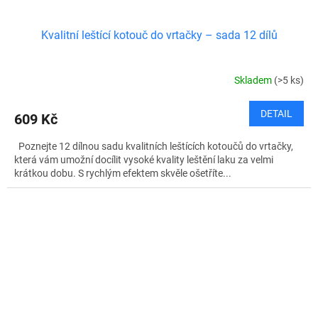
Kvalitní leštící kotouč do vrtačky – sada 12 dílů
Skladem
(>5 ks)
DETAIL
609 Kč
Poznejte 12 dílnou sadu kvalitních leštících kotoučů do vrtačky,
která vám umožní docílit vysoké kvality leštění laku za velmi
krátkou dobu. S rychlým efektem skvěle ošetříte...