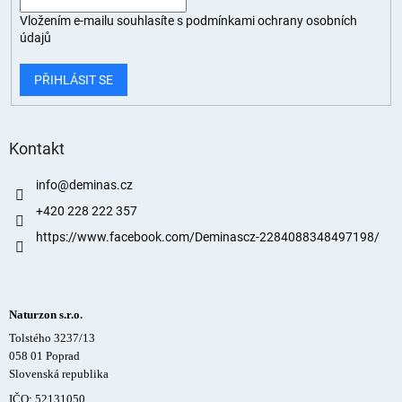
Vložením e-mailu souhlasíte s
podmínkami ochrany osobních
údajů
PŘIHLÁSIT SE
Kontakt
info
@
deminas.cz
+420 228 222 357
https://www.facebook.com/Deminascz-2284088348497198/
Naturzon s.r.o.
Tolstého 3237/13
058 01 Poprad
Slovenská republika
IČO: 52131050