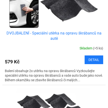
u
k
t
ů
DVOJBALENÍ - Speciální utěrka na opravu škrábanců na
autě
Skladem
(>5 ks)
DETAIL
579 Kč
Balení obsahuje 2x utěrku na opravu škrábanců Vyzkoušejte
speciální utěrku na opravu škrábanců a vaše auto bude jako nové.
Během okamžiku se zbavíte škrábanců či malých...