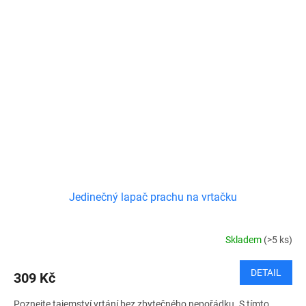
Jedinečný lapač prachu na vrtačku
Skladem
(>5 ks)
DETAIL
309 Kč
Poznejte tajemství vrtání bez zbytečného nepořádku. S tímto