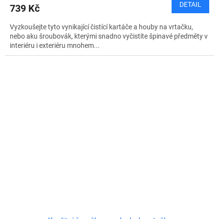
DETAIL
739 Kč
Vyzkoušejte tyto vynikající čistící kartáče a houby na vrtačku,
nebo aku šroubovák, kterými snadno vyčistíte špinavé předměty v
interiéru i exteriéru mnohem...