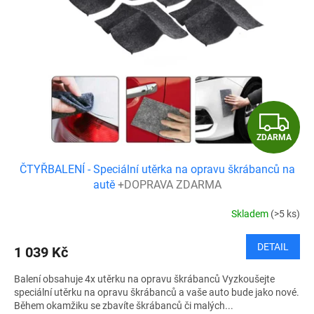
Z
ZDARMA
D
ČTYŘBALENÍ - Speciální utěrka na opravu škrábanců na
A
autě
+DOPRAVA ZDARMA
R
Skladem
(>5 ks)
M
DETAIL
1 039 Kč
A
Balení obsahuje 4x utěrku na opravu škrábanců Vyzkoušejte
speciální utěrku na opravu škrábanců a vaše auto bude jako nové.
Během okamžiku se zbavíte škrábanců či malých...