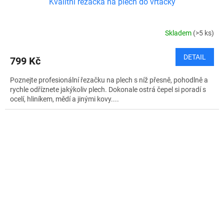
Kvalitní řezačka na plech do vrtačky
Skladem
(>5 ks)
DETAIL
799 Kč
Poznejte profesionální řezačku na plech s níž přesně, pohodlně a
rychle odříznete jakýkoliv plech. Dokonale ostrá čepel si poradí s
ocelí, hliníkem, mědí a jinými kovy....