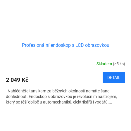
Profesionální endoskop s LCD obrazovkou
Skladem
(>5 ks)
DETAIL
2 049 Kč
Nahlédněte tam, kam za běžných okolností nemáte šanci
dohlédnout. Endoskop s obrazovkou je revolučním nástrojem,
který se těší oblibě u automechaniků, elektrikářů i vodářů....