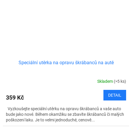
Speciální utěrka na opravu škrábanců na autě
Skladem
(>5 ks)
DETAIL
359 Kč
Vyzkoušejte speciální utěrku na opravu škrábanců a vaše auto
bude jako nové. Během okamžiku se zbavíte škrábanců či malých
poškození laku. Je to velmi jednoduché, cenově...