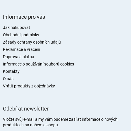
Z
á
Informace pro vás
p
a
Jak nakupovat
t
Obchodní podmínky
í
Zásady ochrany osobních údajů
Reklamace a vrácení
Doprava a platba
Informace o používání souborů cookies
Kontakty
O nás
Vrátit produkty z objednávky
Odebírat newsletter
Vložte svůj e-mail a my vám budeme zasílat informace o nových
produktech na našem e-shopu.