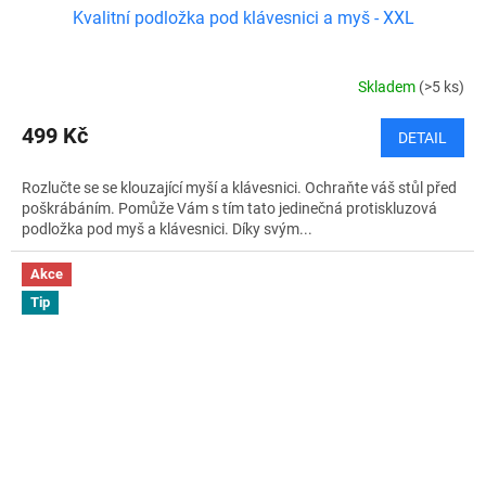
Kvalitní podložka pod klávesnici a myš - XXL
Skladem
(>5 ks)
499 Kč
DETAIL
Rozlučte se se klouzající myší a klávesnici. Ochraňte váš stůl před
poškrábáním. Pomůže Vám s tím tato jedinečná protiskluzová
podložka pod myš a klávesnici. Díky svým...
Akce
Tip