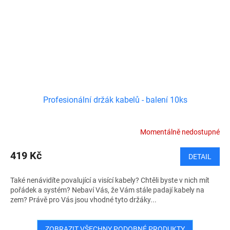
Profesionální držák kabelů - balení 10ks
Momentálně nedostupné
419 Kč
DETAIL
Také nenávidíte povalující a visící kabely? Chtěli byste v nich mít
pořádek a systém? Nebaví Vás, že Vám stále padají kabely na
zem? Právě pro Vás jsou vhodné tyto držáky...
ZOBRAZIT VŠECHNY PODOBNÉ PRODUKTY