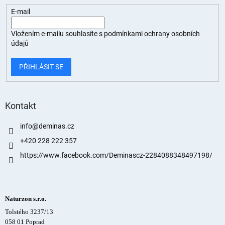
E-mail
Vložením e-mailu souhlasíte s
podmínkami ochrany osobních
údajů
PŘIHLÁSIT SE
Kontakt
info
@
deminas.cz
+420 228 222 357
https://www.facebook.com/Deminascz-2284088348497198/
Naturzon s.r.o.
Tolstého 3237/13
058 01 Poprad