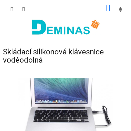
Přejít
NÁKUP
na
obsah
KOŠÍK
Skládací silikonová klávesnice -
voděodolná