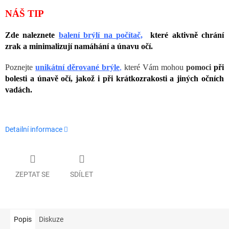
NÁŠ TIP
Zde naleznete
balení brýlí na počítač,
které aktivně chrání
zrak a minimalizují namáhání a únavu očí.
Poznejte
unikátní děrované brýle
,
které Vám mohou
pomoci
při
bolesti a únavě očí, jakož i při krátkozrakosti a jiných očních
vadách.
Detailní informace
ZEPTAT SE
SDÍLET
Popis
Diskuze