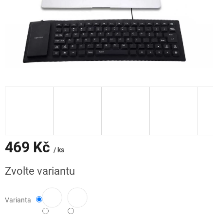
469 Kč
/ ks
Měrná
Zvolte variantu
cena:
Varianta