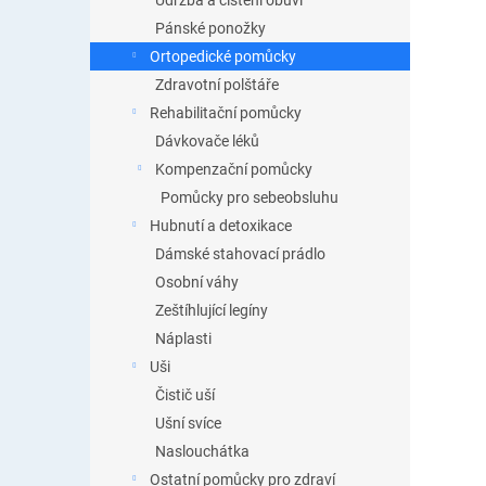
Údržba a čištění obuvi
Pánské ponožky
Ortopedické pomůcky
Zdravotní polštáře
Rehabilitační pomůcky
Dávkovače léků
Kompenzační pomůcky
Pomůcky pro sebeobsluhu
Hubnutí a detoxikace
Dámské stahovací prádlo
Osobní váhy
Zeštíhlující legíny
Náplasti
Uši
Čistič uší
Ušní svíce
Naslouchátka
Ostatní pomůcky pro zdraví