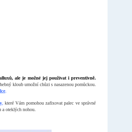
lluxů, ale je možné jej používat i preventivně.
Ohebný kloub umožní chůzi s nasazenou pomůckou.
lce
.
y
,
které Vám pomohou zafixovat palec ve správné
h a oteklých nohou.