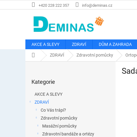
Přejít
+420 228 222 357
info@deminas.cz
na
obsah
AKCE A SLEVY
ZDRAVÍ
DŮM A ZAHRADA
Domů
ZDRAVÍ
Zdravotní pomůcky
Ortop
P
Sada
o
Přeskočit
s
Kategorie
kategorie
t
r
AKCE A SLEVY
a
ZDRAVÍ
n
Co Vás trápí?
n
í
Zdravotní pomůcky
p
Masážní pomůcky
a
Zdravotní bandáže a ortézy