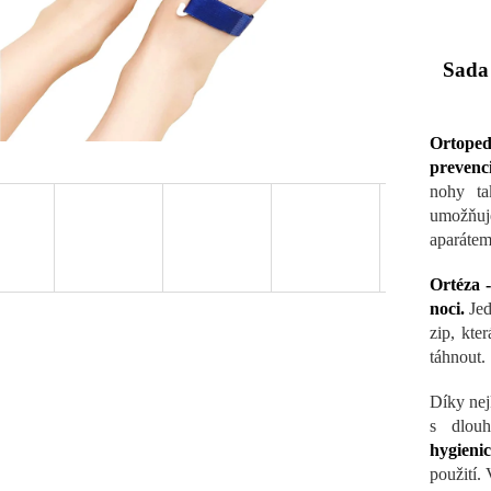
Sada
Ortopedi
prevenc
nohy ta
umožňuje
aparátem
Ortéza 
noci.
Jed
zip, kte
táhnout.
Díky nej
s dlouh
hygieni
použití.