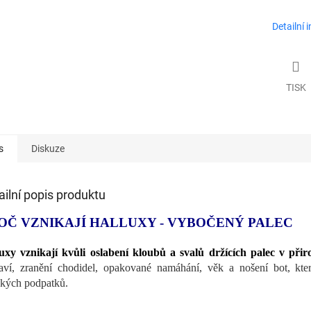
Detailní 
TISK
s
Diskuze
ailní popis produktu
OČ VZNIKAJÍ HALLUXY - VYBOČENÝ PALEC
uxy vznikají kvůli oslabení kloubů a svalů držících palec v přir
aví, zranění chodidel, opakované namáhání, věk a nošení bot, kter
kých podpatků.