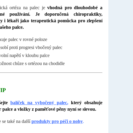
ická ortéza na palec je
vhodná pro dlouhodobé a
lné používání. Je doporučená chiropraktiky,
y i lékaři jako terapeutická pomůcka pro zlepšení
ašeho palce.
xuje palec v rovné poloze
sobí proti progresi vbočený palec
olní napětí v kloubu palce
žnost chůze s ortézou na chodidle
IP
šejte
balíček na vybočený palec
,
který obsahuje
 palce a vložky z paměťové pěny nyní se slevou.
 se také na další
produkty pro péči o nohy
.