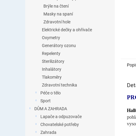
Brýle na čtení
Masky na spaní
Zdravotní hole
Elektrické dečky a ohřívače
Oxymetry
Generátory ozonu
Repelenty
Sterilizátory
Popi
Inhalátory
Tlakoměry
Det
Zdravotní technika
Péče o tělo
PR
Sport
DŮM A ZAHRADA
Hall
Lapače a odpuzovače
pohl
vyso
Chovatelské potřeby
Zahrada