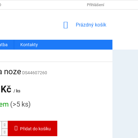
OSOBNÍCH ÚDAJŮ
REKLAMACE A VRÁCENÍ
Přihlášení
DOPRAVA A PLATBA
NÁKUPNÍ
Prázdný košík
KOŠÍK
atba
Kontakty
a noze
DS44607260
 Kč
/ ks
dem
(>5 ks)
Přidat do košíku