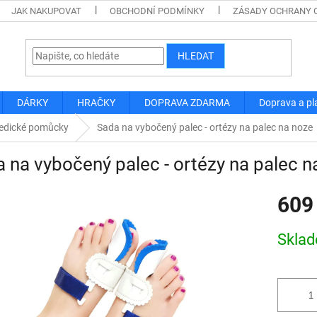
JAK NAKUPOVAT
OBCHODNÍ PODMÍNKY
ZÁSADY OCHRANY 
HLEDAT
DÁRKY
HRAČKY
DOPRAVA ZDARMA
Doprava a pl
edické pomůcky
Sada na vybočený palec - ortézy na palec na noze
 na vybočený palec - ortézy na palec n
609
Měrná
Skla
cena: