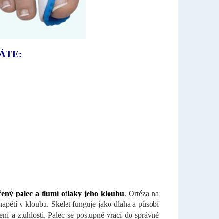
ÁTE:
ený palec a tlumí otlaky jeho kloubu
. Ortéza na
apětí v kloubu. Skelet funguje jako dlaha a působí
ní a ztuhlosti. Palec se postupně vrací do správné