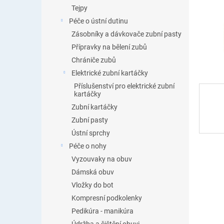
n
Tejpy
e
Péče o ústní dutinu
l
Zásobníky a dávkovače zubní pasty
Přípravky na bělení zubů
Chrániče zubů
Elektrické zubní kartáčky
Příslušenství pro elektrické zubní
kartáčky
Zubní kartáčky
Zubní pasty
Ústní sprchy
Péče o nohy
Vyzouvaky na obuv
Dámská obuv
Vložky do bot
Kompresní podkolenky
Pedikúra - manikúra