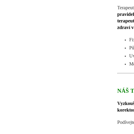
Terapeut
pravide
terapeut
zdraví v
Fi
Pů
Uv
Mo
NÁŠ T
Vyzkou
korektor
Podívejte