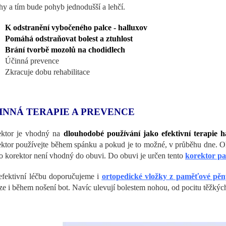
hy a tím bude pohyb jednodušší a lehčí.
K odstranění vybočeného palce - halluxov
Pomáhá odstraňovat bolest a ztuhlost
Brání tvorbě mozolů na chodidlech
Účinná prevence
Zkracuje dobu rehabilitace
INNÁ TERAPIE A PREVENCE
ktor je vhodný na
dlouhodobé používání jako efektivní terapie ha
ktor používejte během spánku a pokud je to možné, v průběhu dne. 
o korektor není vhodný do obuvi. Do obuvi je určen tento
korektor pa
efektivní léčbu doporučujeme i
ortopedické vložky z paměťové pěn
ze i během nošení bot. Navíc ulevují bolestem nohou, od pocitu těžkýc