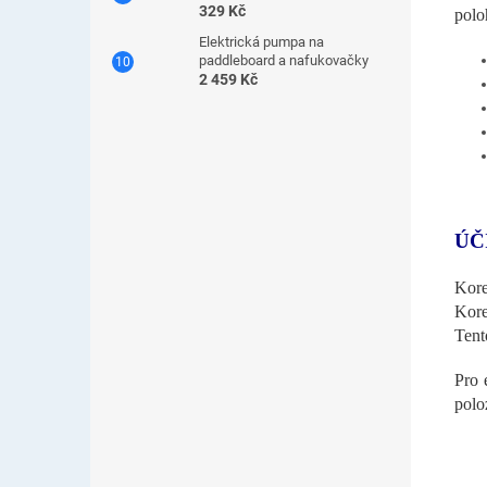
329 Kč
polo
Elektrická pumpa na
paddleboard a nafukovačky
2 459 Kč
ÚČ
Kore
Kore
Tent
Pro 
polo