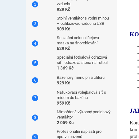
vzduchu
929 Kč
Stolní ventilátor s vodní mlhou
– ochlazovač vzduchu USB
909 Kč
KO
Senzační celoobličejová
maska ​​na šnorchlování
629 Kč
Speciální fotbalová odrazová
síť - odrazová stěna na fotbal
1 369 Kč
Bazénový měřič ph a chlóru
929 Kč
Nafukovací volejbalová síť s
míčem do bazénu
959 Kč
JA
Mimořádně výkonný podlahový
ventilátor
Kore
2 059 Kč
kore
Profesionální náplasti pro
prot
opravu bazénů