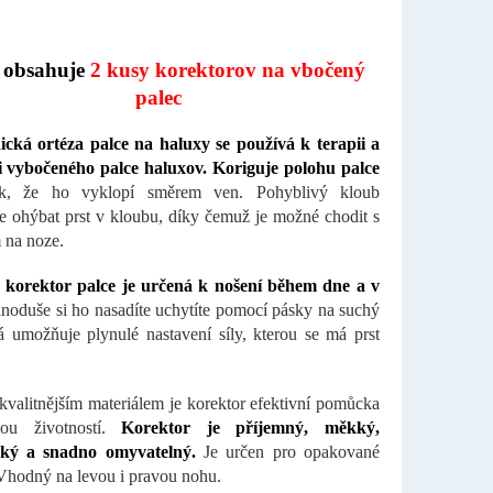
 obsahuje
2 kusy korektorov na vbočený
palec
cká ortéza palce na haluxy se používá k terapii a
i vybočeného palce haluxov. Koriguje polohu palce
k, že ho vyklopí směrem ven. Pohyblivý kloub
 ohýbat prst v kloubu, díky čemuž je možné chodit s
 na noze.
- korektor palce je určená k nošení během dne a v
noduše si ho nasadíte uchytíte pomocí pásky na suchý
rá umožňuje plynulé nastavení síly, kterou se má prst
kvalitnějším materiálem je korektor efektivní pomůcka
ou životností.
Korektor je příjemný, měkký,
cký a snadno omyvatelný.
Je určen pro opakované
 Vhodný na levou i pravou nohu.