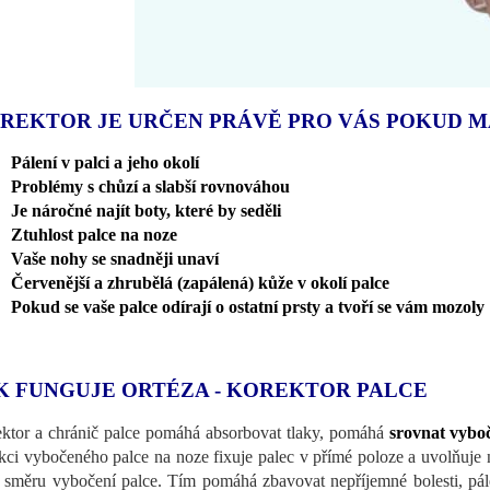
REKTOR JE URČEN PRÁVĚ PRO VÁS POKUD M
Pálení v palci a jeho okolí
Problémy s chůzí a slabší rovnováhou
Je náročné najít boty, které by seděli
Ztuhlost palce na noze
Vaše nohy se snadněji unaví
Červenější a zhrubělá (zapálená) kůže v okolí palce
Pokud se vaše palce odírají o ostatní prsty a tvoří se vám mozoly
K FUNGUJE ORTÉZA - KOREKTOR PALCE
ktor a chránič palce pomáhá absorbovat tlaky, pomáhá
srovnat vyboč
kci vybočeného palce na noze fixuje palec v přímé poloze a uvolňuje n
i směru vybočení palce. Tím pomáhá zbavovat nepříjemné bolesti, pále