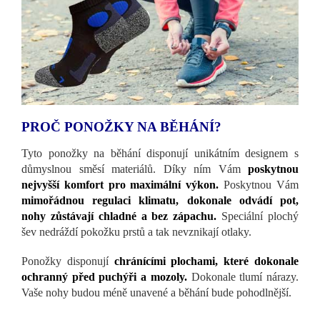
PROČ PONOŽKY NA BĚHÁNÍ?
Tyto ponožky na běhání disponují unikátním designem s
důmyslnou směsí materiálů. Díky ním Vám
poskytnou
nejvyšší komfort pro maximální výkon.
Poskytnou Vám
mimořádnou regulaci klimatu, dokonale odvádí pot,
nohy zůstávají chladné a bez zápachu.
Speciální plochý
šev nedráždí pokožku prstů a tak nevznikají otlaky.
Ponožky disponují
chránícími plochami, které dokonale
ochranný před puchýři a mozoly.
Dokonale tlumí nárazy.
Vaše nohy budou méně unavené a běhání bude pohodlnější.