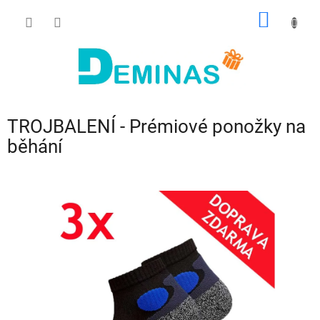
Přejít
NÁKUP
na
obsah
KOŠÍK
TROJBALENÍ - Prémiové ponožky na
běhání