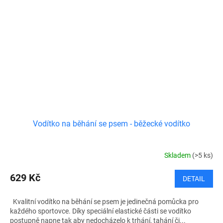
Vodítko na běhání se psem - běžecké vodítko
Skladem
(>5 ks)
629 Kč
DETAIL
Kvalitní vodítko na běhání se psem je jedinečná pomůcka pro
každého sportovce. Díky speciální elastické části se vodítko
postupně napne tak aby nedocházelo k trhání, tahání či...