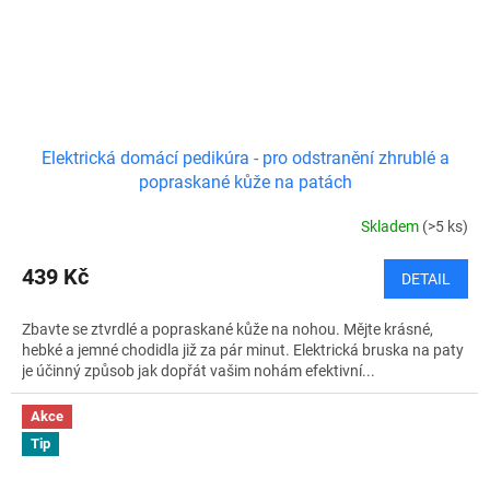
Elektrická domácí pedikúra - pro odstranění zhrublé a
popraskané kůže na patách
Skladem
(>5 ks)
439 Kč
DETAIL
Zbavte se ztvrdlé a popraskané kůže na nohou. Mějte krásné,
hebké a jemné chodidla již za pár minut. Elektrická bruska na paty
je účinný způsob jak dopřát vašim nohám efektivní...
Akce
Tip