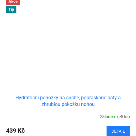
Akce
Tip
Hydratační ponožky na suché, popraskané paty a
zhrublou pokožku nohou
Skladem
(>5 ks)
439 Kč
DETAIL