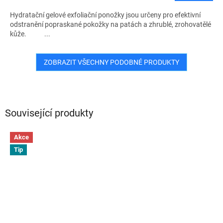
Hydratační gelové exfoliační ponožky jsou určeny pro efektivní
odstranění popraskané pokožky na patách a zhrublé, zrohovatělé
kůže. ...
ZOBRAZIT VŠECHNY PODOBNÉ PRODUKTY
Související produkty
Akce
Tip