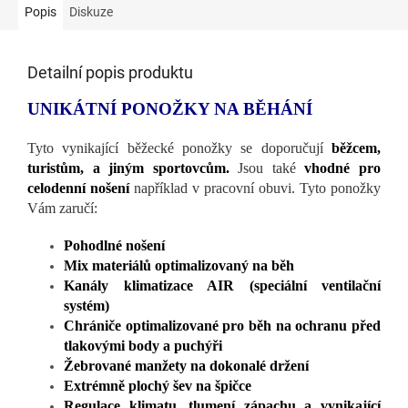
Popis
Diskuze
Detailní popis produktu
UNIKÁTNÍ PONOŽKY NA BĚHÁNÍ
Tyto vynikající běžecké ponožky se doporučují
běžcem,
turistům, a jiným sportovcům.
Jsou také
vhodné pro
celodenní nošení
například v pracovní obuvi. Tyto ponožky
Vám zaručí:
Pohodlné nošení
Mix materiálů optimalizovaný na běh
Kanály klimatizace AIR (speciální ventilační
systém)
Chrániče optimalizované pro běh na ochranu před
tlakovými body a puchýři
Žebrované manžety na dokonalé držení
Extrémně plochý šev na špičce
Regulace klimatu, tlumení zápachu a vynikající