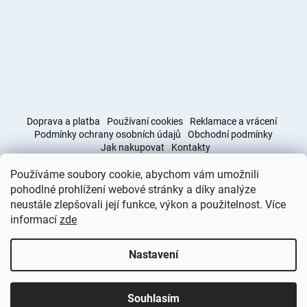
Doprava a platba
Používaní cookies
Reklamace a vrácení
Podmínky ochrany osobních údajů
Obchodní podmínky
Jak nakupovat
Kontakty
Používáme soubory cookie, abychom vám umožnili
Obchodní podmínky
Doprava a platba
pohodlné prohlížení webové stránky a díky analýze
neustále zlepšovali její funkce, výkon a použitelnost. Více
informací
zde
Vytvořil Shoptet
Nastavení
Copyright 2026
Deminas
. Všechna práva vyhrazena.
Upravit
nastavení cookies
Souhlasím