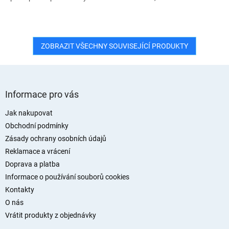
ZOBRAZIT VŠECHNY SOUVISEJÍCÍ PRODUKTY
Z
á
Informace pro vás
p
a
Jak nakupovat
t
Obchodní podmínky
í
Zásady ochrany osobních údajů
Reklamace a vrácení
Doprava a platba
Informace o používání souborů cookies
Kontakty
O nás
Vrátit produkty z objednávky