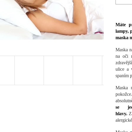
Máte pr
lampy, p
maska n
Maska na
na oči 
zdravějš
ulice a 
spaním p
Maska n
pokožce.
absolut
se je
hlavy.
Z
alergické