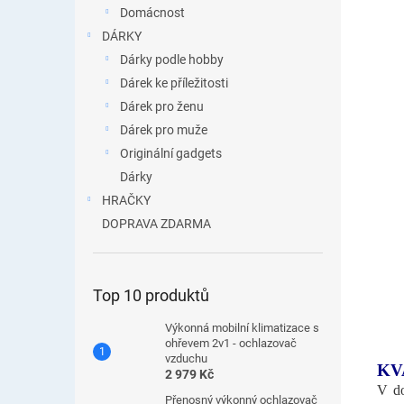
Domácnost
DÁRKY
Dárky podle hobby
Dárek ke příležitosti
Dárek pro ženu
Dárek pro muže
Originální gadgets
Dárky
HRAČKY
DOPRAVA ZDARMA
Top 10 produktů
Výkonná mobilní klimatizace s
ohřevem 2v1 - ochlazovač
vzduchu
KV
2 979 Kč
V do
Přenosný výkonný ochlazovač