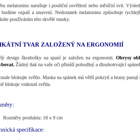
bu melatoninu narušuje i pouliční osvětlení nebo měsíční svit. Výsle
 budíme ospalí a unavení. Nedostatek melatoninu způsobuje rychlej
áníte používáním této skvělé masky.
IKÁTNÍ TVAR ZALOŽENÝ NA ERGONOMIÍ
lý design škrabošky na spaní je založen na ergonomii.
Obrysy obl
ybovat.
Žádný tlak na vaše oči přináší pohodlný a dlouhotrvající spáne
nale blokujte světlo. Maska na spánek má větší pokrytí a hrany pasují na
ně blokuje vniknutí světla.
měry:
Rozměry produktu: 18 x 9 cm
hnická specifikace: