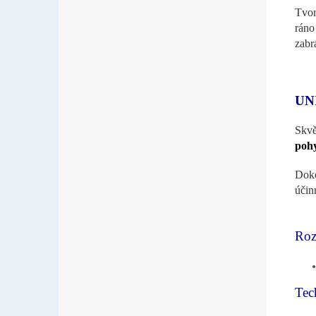
Tvor
ráno
zabr
UN
Skvě
poh
Doko
účin
Roz
Tec