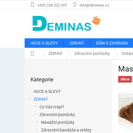
Přejít
+420 228 222 357
info@deminas.cz
na
obsah
AKCE A SLEVY
ZDRAVÍ
DŮM A ZAHRADA
Domů
ZDRAVÍ
Zdravotní pomůcky
Ostat
P
Mask
o
Přeskočit
s
Kategorie
kategorie
Akce
t
r
AKCE A SLEVY
a
ZDRAVÍ
n
Co Vás trápí?
n
í
Zdravotní pomůcky
p
Masážní pomůcky
a
Zdravotní bandáže a ortézy