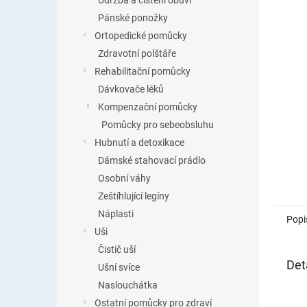
Údržba a čištění obuvi
Pánské ponožky
Ortopedické pomůcky
Zdravotní polštáře
Rehabilitační pomůcky
Dávkovače léků
Kompenzační pomůcky
Pomůcky pro sebeobsluhu
Hubnutí a detoxikace
Dámské stahovací prádlo
Osobní váhy
Zeštíhlující legíny
Náplasti
Popi
Uši
Čistič uší
Det
Ušní svíce
Naslouchátka
Ostatní pomůcky pro zdraví