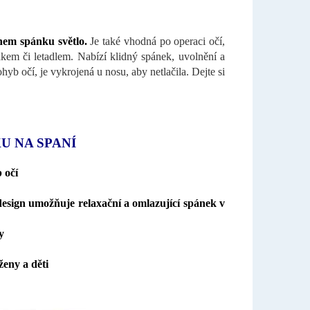
ěhem spánku světlo.
Je také vhodná po operaci očí,
lakem či letadlem. Nabízí klidný spánek, uvolnění a
b očí, je vykrojená u nosu, aby netlačila. Dejte si
U NA SPANÍ
 očí
esign umožňuje relaxační a omlazující spánek v
y
ženy a děti