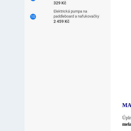
329 Kč
Elektrická pumpa na
paddleboard a nafukovačky
2 459 Kč
MA
Úpln
mela