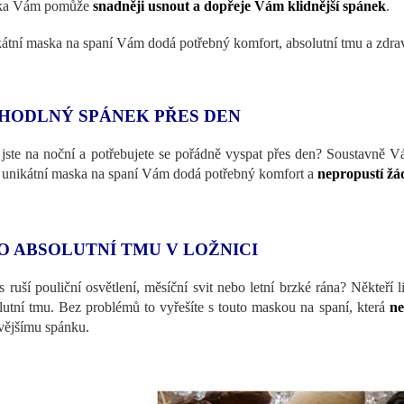
ka Vám pomůže
snadněji usnout a dopřeje Vám klidnější spánek
átní maska na spaní Vám dodá potřebný komfort, absolutní tmu a zdravě
HODLNÝ SPÁNEK PŘES DEN
 jste na noční a potřebujete se pořádně vyspat přes den? Soustavně Vás
 unikátní maska ​​na spaní Vám dodá potřebný komfort a
nepropustí žád
O ABSOLUTNÍ TMU V LOŽNICI
s ruší pouliční osvětlení, měsíční svit nebo letní brzké rána? Někteří l
lutní tmu. Bez problémů to vyřešíte s touto maskou na spaní, která
ne
vějšímu spánku.