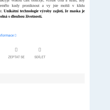
kryje velkou část obličeje, včetně čela a stran, aby
nemělo kudy proniknout a vy jste mohli v klidu
at.
Unikátní technologie výroby zajistí, že maska je
olná s dlouhou životností.
informace
ZEPTAT SE
SDÍLET