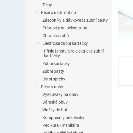
n
Tejpy
e
Péče o ústní dutinu
l
Zásobníky a dávkovače zubní pasty
Přípravky na bělení zubů
Chrániče zubů
Elektrické zubní kartáčky
Příslušenství pro elektrické zubní
kartáčky
Zubní kartáčky
Zubní pasty
Ústní sprchy
Péče o nohy
Vyzouvaky na obuv
Dámská obuv
Vložky do bot
Kompresní podkolenky
Pedikúra - manikúra