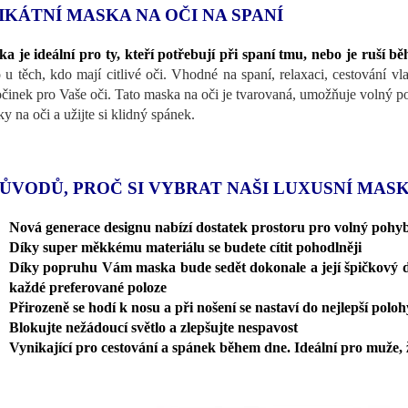
IKÁTNÍ MASKA NA OČI NA SPANÍ
a je ideální pro ty, kteří potřebují při spaní tmu, nebo je ruší b
 u těch, kdo mají citlivé oči. Vhodné na spaní, relaxaci, cestování v
činek pro Vaše oči. Tato maska na oči je tvarovaná, umožňuje volný pohy
ky na oči a užijte si klidný spánek.
DŮVODŮ, PROČ SI VYBRAT NAŠI LUXUSNÍ MASK
Nová generace designu nabízí dostatek prostoru pro volný pohyb
Díky super měkkému materiálu se budete cítit pohodlněji
Díky popruhu Vám maska bude sedět dokonale a její špičkový d
každé preferované poloze
Přirozeně se hodí k nosu a při nošení se nastaví do nejlepší poloh
Blokujte nežádoucí světlo a zlepšujte nespavost
Vynikající pro cestování a spánek během dne. Ideální pro muže, 