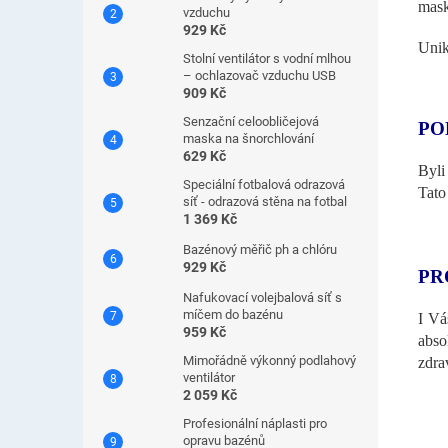
mas
vzduchu
929 Kč
Unik
Stolní ventilátor s vodní mlhou
– ochlazovač vzduchu USB
909 Kč
Senzační celoobličejová
PO
maska ​​na šnorchlování
629 Kč
Byli
Speciální fotbalová odrazová
Tato
síť - odrazová stěna na fotbal
1 369 Kč
Bazénový měřič ph a chlóru
929 Kč
PR
Nafukovací volejbalová síť s
míčem do bazénu
I Vá
959 Kč
abso
Mimořádně výkonný podlahový
zdra
ventilátor
2 059 Kč
Profesionální náplasti pro
opravu bazénů