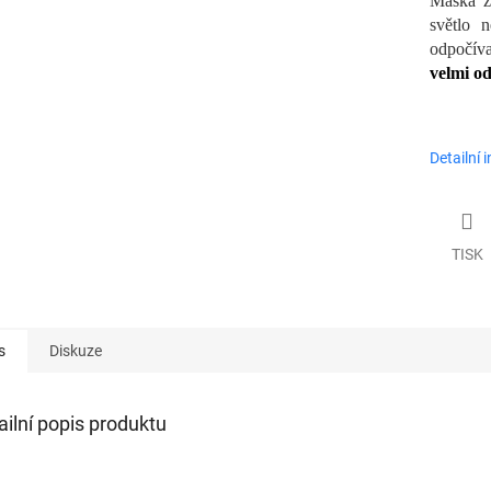
Maska za
světlo 
odpočív
velmi od
Detailní 
TISK
s
Diskuze
ailní popis produktu