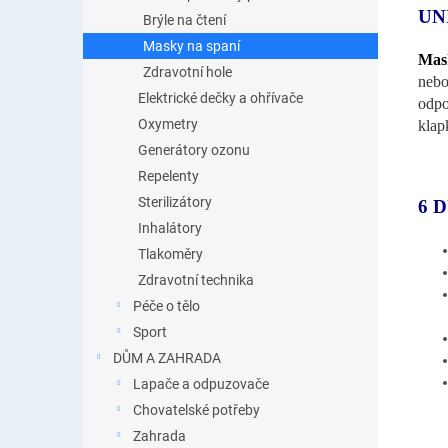
UN
Brýle na čtení
Masky na spaní
Mask
Zdravotní hole
nebo
Elektrické dečky a ohřívače
odpo
Oxymetry
klap
Generátory ozonu
Repelenty
Sterilizátory
6 
Inhalátory
Tlakoměry
Zdravotní technika
Péče o tělo
Sport
DŮM A ZAHRADA
Lapače a odpuzovače
Chovatelské potřeby
Zahrada