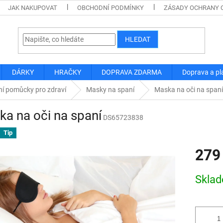
JAK NAKUPOVAT
OBCHODNÍ PODMÍNKY
ZÁSADY OCHRANY 
HLEDAT
DÁRKY
HRAČKY
DOPRAVA ZDARMA
Doprava a pl
ní pomůcky pro zdraví
Masky na spaní
Maska na oči na spaní
a na oči na spaní
DS65723838
Tip
279
Měrná
Skla
cena: