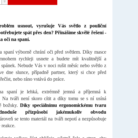
oblém usnout, vyrušuje Vás světlo z pouliční
otřebujete spát přes den? Přinášíme skvělé řešení -
a očí na spaní.
 spaní výborně chrání oči před světlem. Díky masce
mnohem rychleji usnete a budete mít kvalitnější a
í spánek. Nebude Vás v noci rušit měsíc nebo světlo z
ve dne slunce, případně partner, který si chce před
řečíst, nebo ráno vstává do práce.
a spaní je lehká, extrémně jemná a příjemná k
 Na tváři není skoro cítit a díky tomu se s ní usíná
ně božsky.
Díky speciálnímu ergonomickému tvaru
dnoduše přizpůsobí jakémukoliv obvodu
ároveň se tento materiál na tváři nepotí a nezpůsobuje
 reakce.