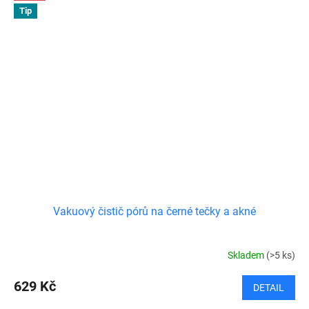
Tip
Vakuový čistič pórů na černé tečky a akné
Skladem
(>5 ks)
629 Kč
DETAIL