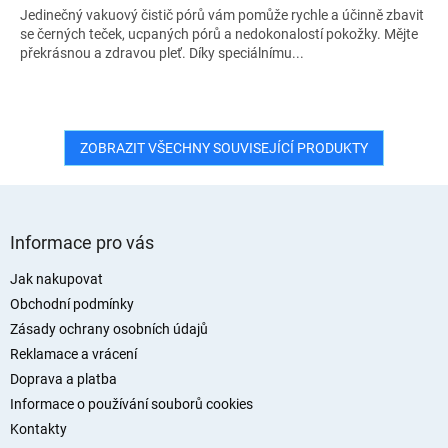
Jedinečný vakuový čistič pórů vám pomůže rychle a účinně zbavit
se černých teček, ucpaných pórů a nedokonalostí pokožky. Mějte
překrásnou a zdravou pleť. Díky speciálnímu...
ZOBRAZIT VŠECHNY SOUVISEJÍCÍ PRODUKTY
Z
á
Informace pro vás
p
a
Jak nakupovat
t
Obchodní podmínky
í
Zásady ochrany osobních údajů
Reklamace a vrácení
Doprava a platba
Informace o používání souborů cookies
Kontakty