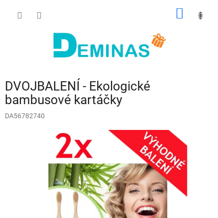
Přejít
NÁKUP
na
obsah
KOŠÍK
DVOJBALENÍ - Ekologické
bambusové kartáčky
DA56782740