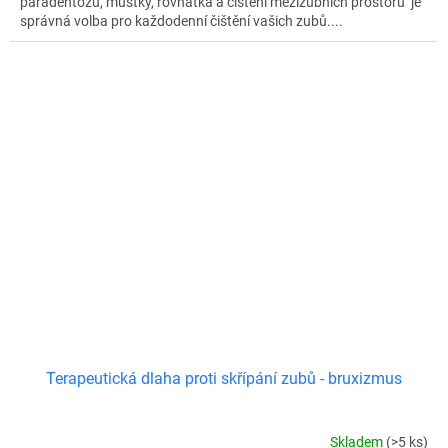
paradentózu, můstky, rovnátka a čištění mezizubních prostorů je
správná volba pro každodenní čištění vašich zubů....
Terapeutická dlaha proti skřípání zubů - bruxizmus
Skladem
(>5 ks)