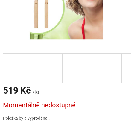
519 Kč
/ ks
Měrná
Momentálně nedostupné
cena:
Položka byla vyprodána…