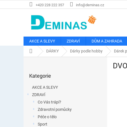
Přejít
+420 228 222 357
info@deminas.cz
na
obsah
AKCE A SLEVY
ZDRAVÍ
DŮM A ZAHRADA
Domů
DÁRKY
Dárky podle hobby
Dárek p
P
DVOJ
o
Přeskočit
s
Kategorie
kategorie
t
r
AKCE A SLEVY
a
ZDRAVÍ
n
Co Vás trápí?
n
í
Zdravotní pomůcky
p
Péče o tělo
a
Sport