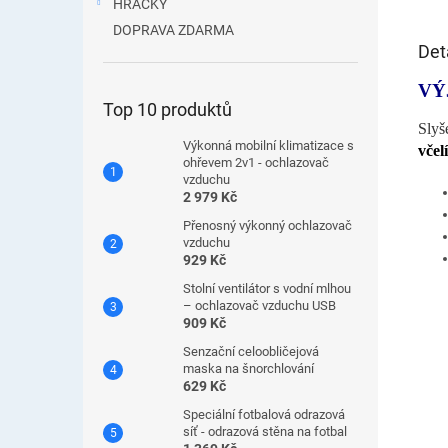
HRAČKY
DOPRAVA ZDARMA
Det
VÝ
Top 10 produktů
Slyš
Výkonná mobilní klimatizace s
včel
ohřevem 2v1 - ochlazovač
vzduchu
2 979 Kč
Přenosný výkonný ochlazovač
vzduchu
929 Kč
Stolní ventilátor s vodní mlhou
– ochlazovač vzduchu USB
909 Kč
Senzační celoobličejová
maska ​​na šnorchlování
629 Kč
Speciální fotbalová odrazová
síť - odrazová stěna na fotbal