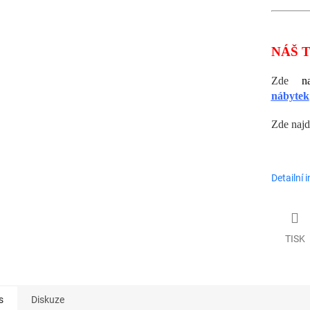
NÁŠ T
Zde
n
nábytek
Zde najd
Detailní 
TISK
s
Diskuze