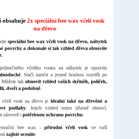
í obsahuje
2x speciální bee wax včelí vosk
na dřevo
ejte
speciální bee wax včelí vosk na dřevo, nábytek
é povrchy a dokonale si tak vzhled dřeva obnovíte
e
.
edinečného včelího vosku na nábytek je opravdu
ednoduché
. Stačí nanést a jemně houbou rozetřít po
. Můžete tak
obnovit vzhled vašich skříněk, poliček,
idlí, dveří a podobně
.
 včelí vosk na dřevo je
ideální také na dřevěné a
ové podlahy
. Jejich vzhled nejen úžasně obnoví,
m zároveň i
potřebnou ochranu povrchu
.
senzační bee wax -
přírodní včelí vosk
ve vaší
sti
zajisté oceníte
.