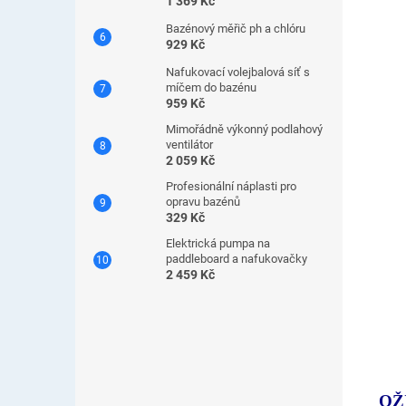
1 369 Kč
Bazénový měřič ph a chlóru
929 Kč
Nafukovací volejbalová síť s
míčem do bazénu
959 Kč
Mimořádně výkonný podlahový
ventilátor
2 059 Kč
Profesionální náplasti pro
opravu bazénů
329 Kč
Elektrická pumpa na
paddleboard a nafukovačky
2 459 Kč
OŽ