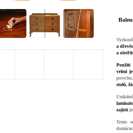
Balen
Vyzkouš
a dřevěn
a ošetřít
Použití
j
velmi j
povrchu
stolů, ž
Unikátní
laminát
zajistí
ji
Tento 
domácno