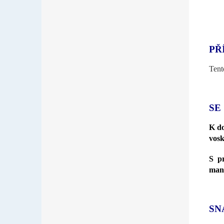
PŘ
Tent
SE
K d
vos
S p
mani
SN