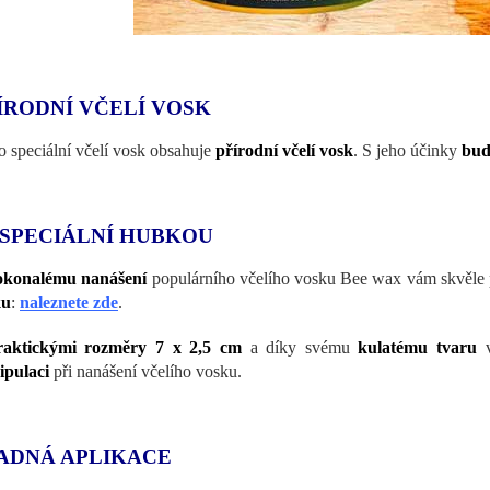
ÍRODNÍ VČELÍ VOSK
o speciální včelí vosk obsahuje
přírodní včelí vosk
. S jeho účinky
bud
 SPECIÁLNÍ HUBKOU
okonalému nanášení
populárního včelího vosku Bee wax vám skvěle
ku
:
naleznete zde
.
raktickými rozměry 7 x 2,5 cm
a díky svému
kulatému tvaru
v
pulaci
při nanášení včelího vosku.
ADNÁ APLIKACE