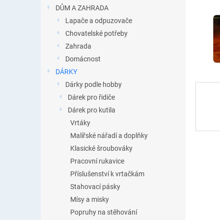
n
DŮM A ZAHRADA
e
Lapače a odpuzovače
l
Chovatelské potřeby
Zahrada
Domácnost
DÁRKY
Dárky podle hobby
Dárek pro řidiče
Dárek pro kutila
Vrtáky
Malířské nářadí a doplňky
Klasické šroubováky
Pracovní rukavice
Příslušenství k vrtačkám
Stahovací pásky
Mísy a misky
Popruhy na stěhování