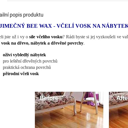
ailní popis produktu
JIMEČNÝ BEE WAX - VČELÍ VOSK NA NÁBYTE
eli jste už i vy o
síle včelího vosku
? Rádi byste si jej vyzkoušeli ve v
í vosk na dřevo, nábytek a dřevěné povrchy
.
oživí vybledlý nábytek
pro leštění dřevěných povrchů
praktická ochrana povrchů
přírodní včelí vosk