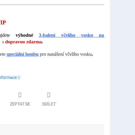
IP
ajdete
výhodné
3-balení včelího vosku na
s
dopravou zdarma
.
ete
speciální houbu
pro nanášení včelího vosku
.
informace
ZEPTAT SE
SDÍLET