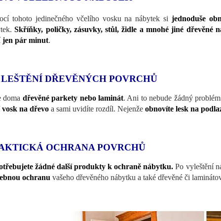
cí tohoto jedinečného včelího vosku na nábytek si
jednoduše obno
tek.
Skříňky, poličky, zásuvky, stůl, židle a mnohé jiné dřevěné 
í
jen pár minut
.
 LEŠTĚNÍ DŘEVĚNÝCH POVRCHŮ
e doma
dřevěné parkety nebo laminát
. Ani to nebude žádný problém
í vosk na dřevo
a sami uvidíte rozdíl. Nejenže
obnovíte lesk na podla
AKTICKÁ OCHRANA POVRCHŮ
třebujete žádné další produkty k ochraně nábytku.
Po vyleštění 
řebnou ochranu
vašeho dřevěného nábytku a také dřevěné či lamináto