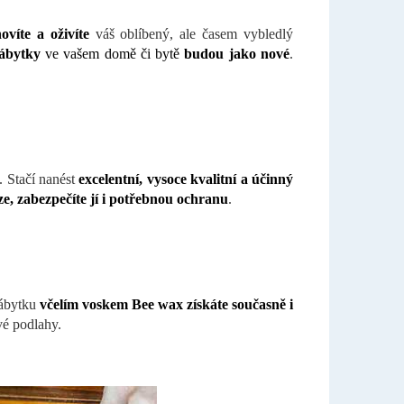
víte a oživíte
váš oblíbený, ale časem vybledlý
nábytky
ve vašem domě či bytě
budou jako nové
.
. Stačí nanést
excelentní, vysoce kvalitní a účinný
ze, zabezpečíte jí i potřebnou ochranu
.
nábytku
včelím voskem Bee wax získáte současně i
vé podlahy.