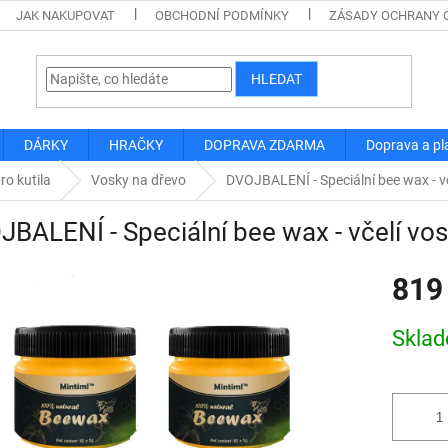
JAK NAKUPOVAT
OBCHODNÍ PODMÍNKY
ZÁSADY OCHRANY 
HLEDAT
DÁRKY
HRAČKY
DOPRAVA ZDARMA
Doprava a pl
ro kutila
Vosky na dřevo
DVOJBALENÍ - Speciální bee wax - vč
BALENÍ - Speciální bee wax - včelí vo
819
Měrná
Skla
cena: