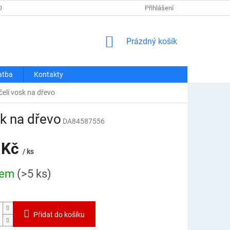
OSOBNÍCH ÚDAJŮ
REKLAMACE A VRÁCENÍ
Přihlášení
DOPRAVA A PLATBA
NÁKUPNÍ
Prázdný košík
KOŠÍK
atba
Kontakty
elí vosk na dřevo
sk na dřevo
DA84587556
 Kč
/ ks
dem
(>5 ks)
Přidat do košíku