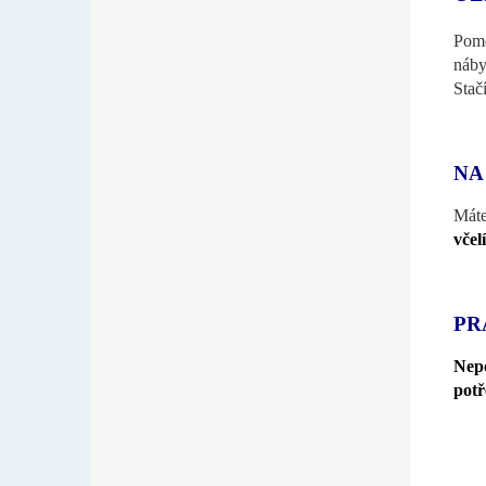
Pomo
náby
Stač
NA
Mát
včel
PR
Nepo
pot